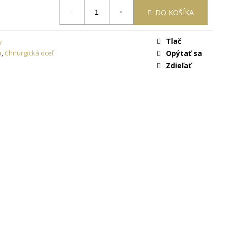
ON
+ DARČEKOVÁ
ARMO
DO KOŠÍKA
Tlač
y
a
,
Chirurgická oceľ
Opýtať sa
Zdieľať