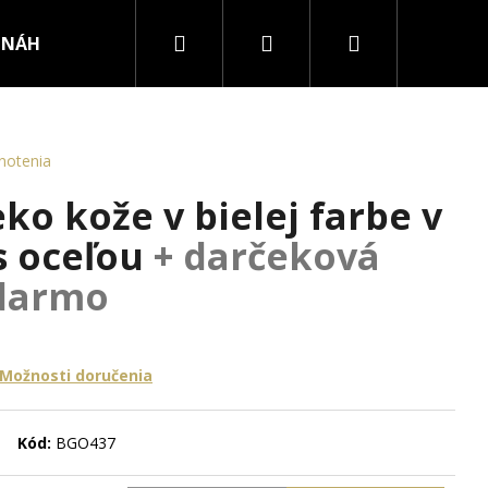
Hľadať
Prihlásenie
Nákupný
NÁHRDELNÍKY
PRSTENE
košík
notenia
o kože v bielej farbe v
s oceľou
+ darčeková
adarmo
Možnosti doručenia
Kód:
BGO437
RURGICKEJ OCELE