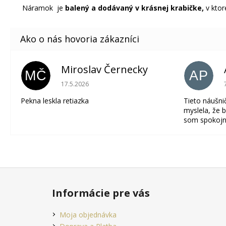
Náramok je
balený a dodávaný v krásnej krabičke,
v ktor
Miroslav Černecky
MČ
AP
Hodnotenie obchodu je 5 z 5 hviezdičiek.
17.5.2026
Pekna leskla retiazka
Tieto náušni
myslela, že b
som spokojn
Z
á
Informácie pre vás
p
ä
Moja objednávka