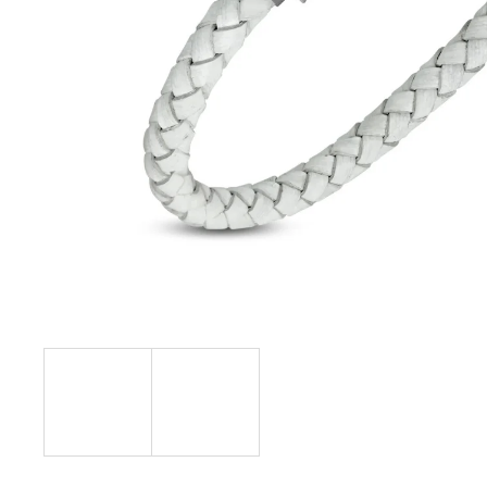
JANG
+ DARČEKOVÁ KRABIČKA
ZADARMO
22,87 €