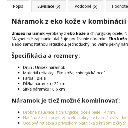
Popis
Súvisiace (6)
Podobné (6)
Hodnote
Náramok z eko kože v kombinácií s
Unisex náramok
vyrobený z
eko kože
a chirurgickej ocele. 
Magnetické zapínanie uľahčuje používanie náramku.
Eko koža
alebo samostatnou retiazkou. Jednoduchý, no veľmi pekný ná
Špecifikácia a rozmery :
Druh : Unisex náramok
Materiál retiazky : Eko koža, chirurgická oceľ
Farba : Biela
Dĺžka náramku : 22 cm
Šírka náramku : 0,6 cm
Náramok je tiež možné kombinovať :
Drobné náušnice z chirurgickej ocele biele - 4 mm
Náušnice z chirurgickej ocele a akrylu v tvare špirály - bi
Oceľová retiazka s príveskom platnička s krížom z čírych