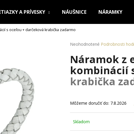
ETIAZKY A PRÍVESKY
NÁUŠNICE
NÁRAMKY
ácií s oceľou
+ darčeková krabička zadarmo
Čo potrebujete nájsť?
Priemerné
Neohodnotené
Podrobnosti hod
hodnotenie
Náramok z ek
produktu
HĽADAŤ
je
kombinácií 
0,0
z
krabička z
5
Odporúčame
hviezdičiek.
Môžeme doručiť do:
7.8.2026
Skladom
OCEĽOVÁ RETIAZKA S PRÍVESKOM KRÍŽ
RETIAZKA Z CHI