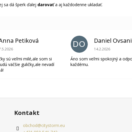
ej sa dá šperk ďalej
darovať
a aj každodenne ukladať.
Anna Petiková
Daniel Ovsan
DO
Hodnotenie obchodu je 5 z 5 hviezdičiek.
Hodnotenie obchodu 
7.5.2026
14.2.2026
čky sú veľmi milé,ale som si
Áno som veľmi spokojný a odp
udú väčšie guličky,ale nevadí
každému.
á!
Kontakt
obchod
@
citystorm.eu