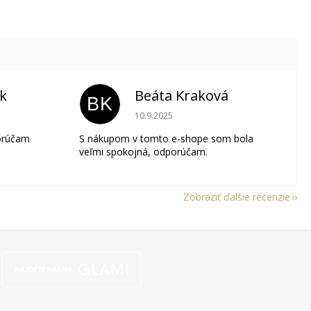
ik
Beáta Kraková
BK
je 5 z 5 hviezdičiek.
Hodnotenie obchodu je 5 z 5 hviezdičie
10.9.2025
orúčam
S nákupom v tomto e-shope som bola
veľmi spokojná, odporúčam.
Zobraziť ďalšie recenzie