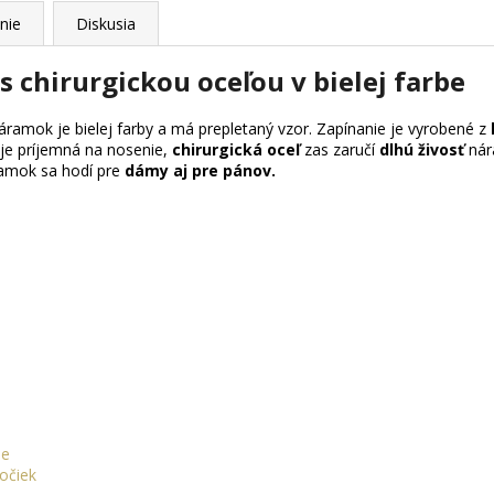
nie
Diskusia
 chirurgickou oceľou v bielej farbe
Náramok je bielej farby a má prepletaný vzor. Zapínanie je vyrobené z
je príjemná na nosenie,
chirurgická oceľ
zas zaručí
dlhú živosť
nár
ramok sa hodí pre
dámy aj pre pánov.
ele
 očiek