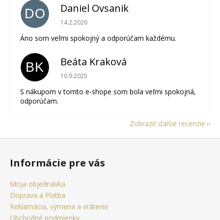
Daniel Ovsanik
DO
Hodnotenie obchodu je 5 z 5 hviezdičiek.
14.2.2026
Áno som veľmi spokojný a odporúčam každému.
Beáta Kraková
BK
Hodnotenie obchodu je 5 z 5 hviezdičiek.
10.9.2025
S nákupom v tomto e-shope som bola veľmi spokojná,
odporúčam.
Zobraziť ďalšie recenzie
Z
á
Informácie pre vás
p
ä
Moja objednávka
t
Doprava a Platba
i
Reklamácia, výmena a vrátenie
Obchodné podmienky