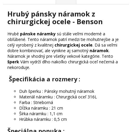
Hrubý pánsky náramok z
chirurgickej ocele - Benson
Hrubé
pánske náramky
sú stále veľmi moderné a
obľúbené. Tento náramok patrí medzi tie mohutnejšie a je
celý vyrobený z kvalitnej
chirurgickej ocele
. Dá sa veľmi
dobre kombinovať, ale vynikne aj samotný
náramok
.
Náramok je vhodný pre všetky vekové kategórie. Tento
šperk
Vám vydrží dlho nakoľko chirurgická oceľ nečerná a
nekoroduje.
Špecifikácia a rozmery :
Duh šperku : Pánsky mohutný náramok
Materiál náramku : Chirurgická oceľ 316L
Farba : Strieborná
Dĺžka náramku : 21 cm
Šírka náramku : 1,1 cm
Hrúbka náramku : 0,5 cm
Špeciálna ponuka
: