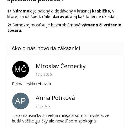
1/
Náramok
je balený a dodávaný v krásnej
krabičke,
v
ktorej sa dá šperk ďalej
darovať
a aj každodenne ukladať.
2/
Samozrejmosťou je bezproblémová
výmena či vrátenie
tovaru.
Miroslav Černecky
MČ
Hodnotenie obchodu je 5 z 5 hviezdičiek.
17.5.2026
Pekna leskla retiazka
Anna Petiková
AP
Hodnotenie obchodu je 5 z 5 hviezdičiek.
7.5.2026
Tieto náušničky sú veľmi milé,ale som si myslela, že
budú väčšie guličky,ale nevadí som spokojná!