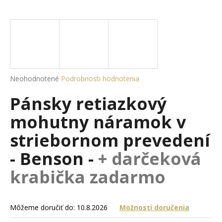
á
j
s
ť
?
Priemerné
Neohodnotené
Podrobnosti hodnotenia
hodnotenie
Pánsky retiazkový
produktu
je
HĽADAŤ
mohutny náramok v
0,0
z
striebornom prevedení
5
hviezdičiek.
- Benson -
+ darčeková
O
d
krabička zadarmo
p
o
r
Môžeme doručiť do:
10.8.2026
Možnosti doručenia
ú