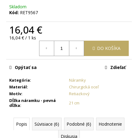
č
Skladom
a
Kód:
RET9567
m
e
16,04 €
Jednotková
16,04 € / 1 ks
OCEĽOVÁ
cena:
RETIAZKA
DO KOŠÍKA
S
PRÍVESKOM
KRÍŽ
DAMIAN
Opýtať sa
Zdieľať
+
PRI
Kategória
:
Náramky
TOMTO
PRODUKTE
Materiál
:
Chirurgická oceľ
SI
Motív
:
Retiazkový
MÔŽETE
Dĺžka náramku - pevná
ZVOLIŤ
21 cm
dĺžka
:
DĹŽKU
RETIAZKY
16,48
Popis
Súvisiace (6)
Podobné (6)
Hodnotenie
€
Diskusia