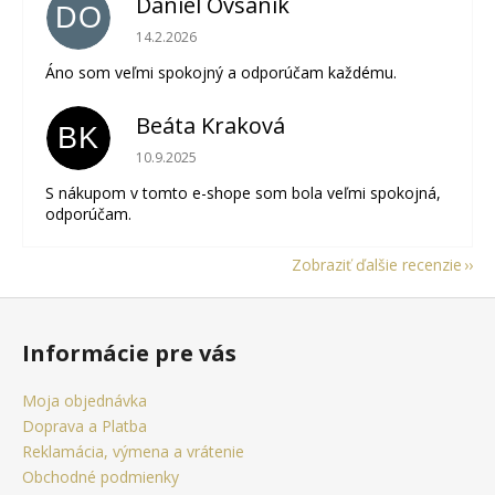
Daniel Ovsanik
DO
Hodnotenie obchodu je 5 z 5 hviezdičiek.
14.2.2026
Áno som veľmi spokojný a odporúčam každému.
Beáta Kraková
BK
Hodnotenie obchodu je 5 z 5 hviezdičiek.
10.9.2025
S nákupom v tomto e-shope som bola veľmi spokojná,
odporúčam.
Zobraziť ďalšie recenzie
Z
á
Informácie pre vás
p
ä
Moja objednávka
t
Doprava a Platba
i
Reklamácia, výmena a vrátenie
e
Obchodné podmienky