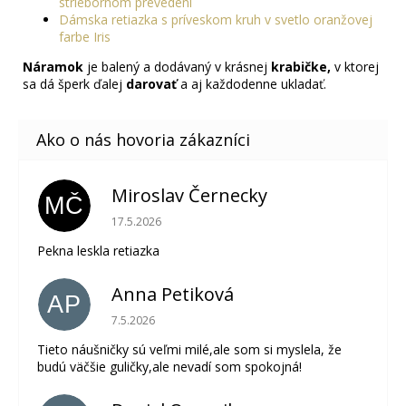
striebornom prevedení
Dámska retiazka s príveskom kruh v svetlo oranžovej
farbe Iris
Náramok
je balený a dodávaný v krásnej
krabičke,
v ktorej
sa dá šperk ďalej
darovať
a aj každodenne ukladať.
Miroslav Černecky
MČ
Hodnotenie obchodu je 5 z 5 hviezdičiek.
17.5.2026
Pekna leskla retiazka
Anna Petiková
AP
Hodnotenie obchodu je 5 z 5 hviezdičiek.
7.5.2026
Tieto náušničky sú veľmi milé,ale som si myslela, že
budú väčšie guličky,ale nevadí som spokojná!