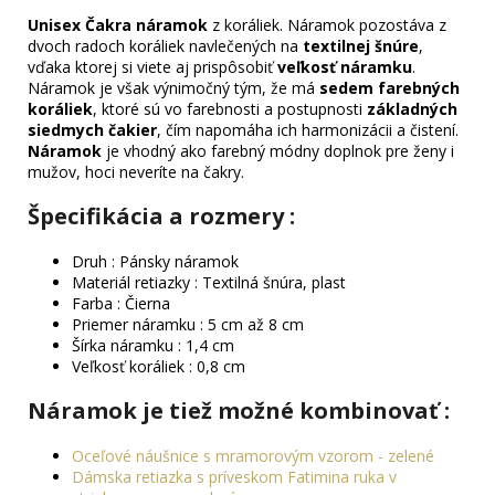
Unisex Čakra náramok
z koráliek. Náramok pozostáva z
dvoch radoch koráliek navlečených na
textilnej šnúre
,
vďaka ktorej si viete aj prispôsobiť
veľkosť náramku
.
Náramok je však výnimočný tým, že má
sedem farebných
koráliek
, ktoré sú vo farebnosti a postupnosti
základných
siedmych čakier
, čím napomáha ich harmonizácii a čistení.
Náramok
je vhodný ako farebný módny doplnok pre ženy i
mužov, hoci neveríte na čakry.
Špecifikácia a rozmery :
Druh : Pánsky náramok
Materiál retiazky : Textilná šnúra, plast
Farba : Čierna
Priemer náramku : 5 cm až 8 cm
Šírka náramku : 1,4 cm
Veľkosť koráliek : 0,8 cm
Náramok je tiež možné kombinovať :
Oceľové náušnice s mramorovým vzorom - zelené
Dámska retiazka s príveskom Fatimina ruka v