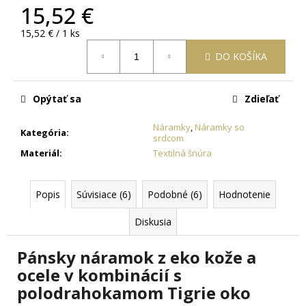
č
15,52 €
a
m
Jednotková
15,52 € / 1 ks
e
cena:
DO KOŠÍKA
RETIAZKA
S
Opýtať sa
Zdieľať
PRÍVESKOM
KRÍŽ
Náramky
,
Náramky so
Kategória
:
ANKH
srdcom
ZLATÝ
Materiál
:
Textilná šnúra
+
DARČEKOVÁ
KRABIČKA
ZADARMO
Popis
Súvisiace (6)
Podobné (6)
Hodnotenie
22,05
€
Diskusia
Pánsky náramok z eko kože a
ocele v kombinácií s
polodrahokamom Tigrie oko