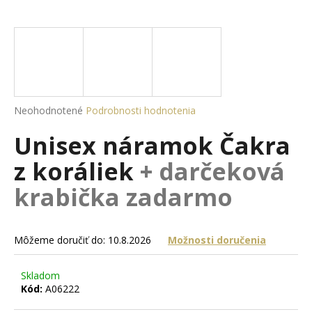
á
j
s
ť
?
Priemerné
Neohodnotené
Podrobnosti hodnotenia
hodnotenie
Unisex náramok Čakra
produktu
je
HĽADAŤ
z koráliek
+ darčeková
0,0
z
krabička zadarmo
5
hviezdičiek.
O
d
Môžeme doručiť do:
10.8.2026
Možnosti doručenia
p
o
Skladom
r
Kód:
A06222
ú