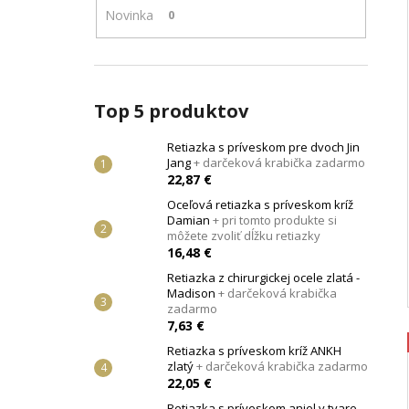
JANG
+ DARČEKOVÁ KRABIČKA
Novinka
0
ZADARMO
22,87 €
Top 5 produktov
Retiazka s príveskom pre dvoch Jin
Jang
+ darčeková krabička zadarmo
22,87 €
Oceľová retiazka s príveskom kríž
Damian
+ pri tomto produkte si
môžete zvoliť dĺžku retiazky
16,48 €
Retiazka z chirurgickej ocele zlatá -
Madison
+ darčeková krabička
zadarmo
7,63 €
Retiazka s príveskom kríž ANKH
zlatý
+ darčeková krabička zadarmo
22,05 €
Retiazka s príveskom anjel v tvare