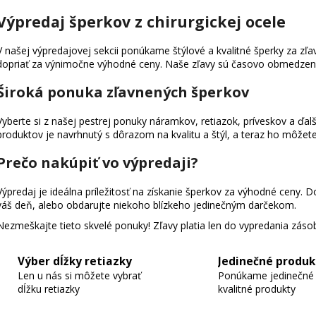
v
Výpredaj šperkov z chirurgickej ocele
l
á
d
V našej výpredajovej sekcii ponúkame štýlové a kvalitné šperky za zľ
dopriať za výnimočne výhodné ceny. Naše zľavy sú časovo obmedzené, 
a
c
Široká ponuka zľavnených šperkov
i
e
Vyberte si z našej pestrej ponuky náramkov, retiazok, príveskov a ďalš
p
produktov je navrhnutý s dôrazom na kvalitu a štýl, a teraz ho môžete
r
v
Prečo nakúpiť vo výpredaji?
k
y
Výpredaj je ideálna príležitosť na získanie šperkov za výhodné ceny. Do
váš deň, alebo obdarujte niekoho blízkeho jedinečným darčekom.
v
ý
Nezmeškajte tieto skvelé ponuky! Zľavy platia len do vypredania záso
p
i
Výber dĺžky retiazky
Jedinečné produk
s
Len u nás si môžete vybrať
Ponúkame jedinečné
u
dĺžku retiazky
kvalitné produkty