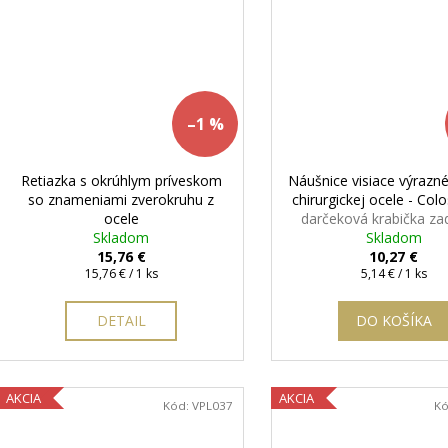
–1 %
Retiazka s okrúhlym príveskom
Náušnice visiace výrazné
so znameniami zverokruhu z
chirurgickej ocele - Co
ocele
darčeková krabička z
Skladom
Skladom
15,76 €
10,27 €
Jednotková
Jednotková
15,76 € / 1 ks
5,14 € / 1 ks
cena:
cena:
DETAIL
DO KOŠÍKA
AKCIA
AKCIA
Kód:
VPL037
K