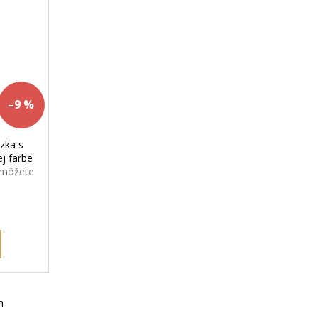
–9 %
zka s
ej farbe
i môžete
ky
m