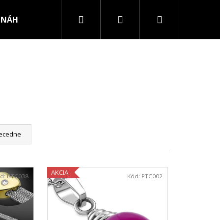
Hľadať
Prihlásenie
Nákupný
NÁHRDELNÍKY
PRSTENE
košík
ecedne
AKCIA
d:
BTC038
Kód:
PTC002
RURGICKEJ OCELE