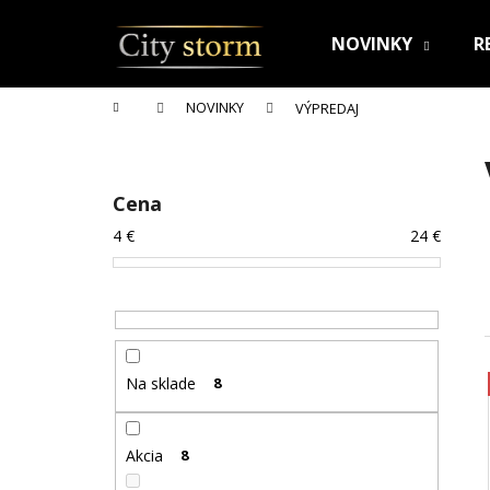
K
Prejsť
na
o
NOVINKY
R
obsah
Späť
Späť
š
do
do
í
Domov
NOVINKY
VÝPREDAJ
k
obchodu
obchodu
B
o
č
Cena
n
4
€
24
€
ý
p
a
n
e
Na sklade
8
l
Akcia
8
RETIAZKA S PRÍVESKOM PRE DVOCH JIN