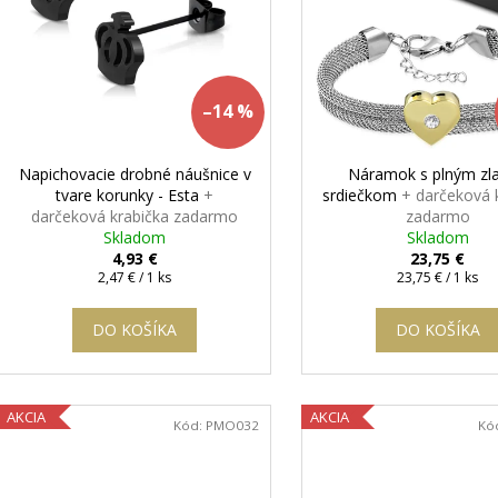
DAMIAN
+ PRI TOMTO PRODUKTE SI
ZLATÁ - MADIS
r
p
MÔŽETE ZVOLIŤ DĹŽKU RETIAZKY
KRABIČKA ZAD
o
r
16,48 €
7,63 €
d
o
u
d
–14 %
k
u
t
k
Napichovacie drobné náušnice v
Náramok s plným zl
o
t
tvare korunky - Esta
+
srdiečkom
+ darčeková 
v
darčeková krabička zadarmo
zadarmo
o
Skladom
Skladom
v
4,93 €
23,75 €
Jednotková
Jednotková
2,47 € / 1 ks
23,75 € / 1 ks
cena:
cena:
DO KOŠÍKA
DO KOŠÍKA
AKCIA
AKCIA
Kód:
PMO032
Kó