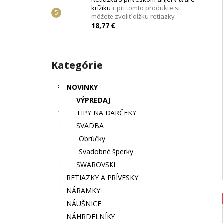
krížiku
+ pri tomto produkte si
môžete zvoliť dĺžku retiazky
18,77 €
Preskočiť
Kategórie
kategórie
NOVINKY
VÝPREDAJ
TIPY NA DARČEKY
SVADBA
Obrúčky
Svadobné šperky
SWAROVSKI
RETIAZKY A PRÍVESKY
NÁRAMKY
NÁUŠNICE
NÁHRDELNÍKY