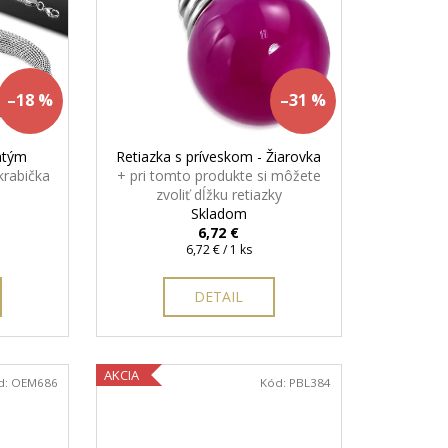
ON
+ DARČEKOVÁ
ARMO
–18 %
–31 %
atým
Retiazka s príveskom - Žiarovka
krabička
+ pri tomto produkte si môžete
zvoliť dĺžku retiazky
Skladom
6,72 €
Jednotková
6,72 € / 1 ks
cena:
DETAIL
AKCIA
d:
OEM686
Kód:
PBL384