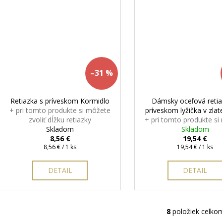
–31 %
Retiazka s príveskom Kormidlo
Dámsky oceľová retia
+ pri tomto produkte si môžete
príveskom lyžička v zlat
zvoliť dĺžku retiazky
+ pri tomto produkte s
Skladom
zvoliť dĺžku retiaz
Skladom
8,56 €
19,54 €
Jednotková
Jednotková
8,56 € / 1 ks
19,54 € / 1 ks
cena:
cena:
DETAIL
DETAIL
8
položiek celko
O