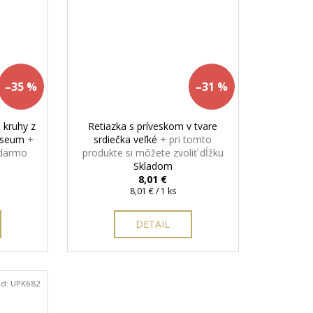
–35 %
–31 %
 kruhy z
Retiazka s príveskom v tvare
loseum
+
srdiečka veľké
+ pri tomto
adarmo
produkte si môžete zvoliť dĺžku
retiazky podľa Vášich potrieb
Skladom
8,01 €
Jednotková
8,01 € / 1 ks
cena:
DETAIL
ód:
UPK682