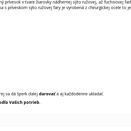
ný prívesok v tvare žiarovky nádhernej sýto ružovej, až fuchsiovej f
ka s príveskom sýto ružovej fary je vyrobená z chirurgickej ocele to je
rej sa dá šperk ďalej
darovať
a aj každodenne ukladať.
odľa Vašich potrieb.