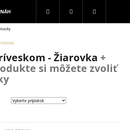
Hľadať
Prihlásenie
Nákupný
NÁHRDELNÍKY
PRSTENE
etiazky
košík
notenia
príveskom - Žiarovka
+
odukte si môžete zvoliť
ky
RURGICKEJ OCELE