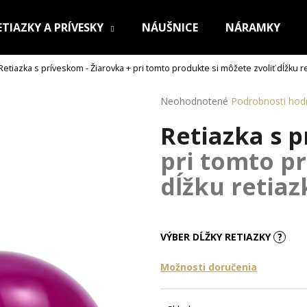
ETIAZKY A PRÍVESKY
NÁUŠNICE
NÁRAMKY
Retiazka s príveskom - Žiarovka
+ pri tomto produkte si môžete zvoliť dĺžku r
Čo potrebujete nájsť?
Priemerné
Neohodnotené
Podrobnosti hod
hodnotenie
Retiazka s 
produktu
HĽADAŤ
je
pri tomto pr
0,0
z
dĺžku retiaz
5
Odporúčame
hviezdičiek.
VÝBER DĹŽKY RETIAZKY
?
Možnosti doručenia
OCEĽOVÁ RETIAZKA S PRÍVESKOM KRÍŽ
RETIAZKA Z CHI