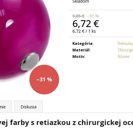
DAMIAN
+ PRI TOMTO PRODUKTE SI
ZLATÁ - MADIS
Skladom
MÔŽETE ZVOLIŤ DĹŽKU RETIAZKY
KRABIČKA ZAD
16,48 €
7,63 €
9,85 €
–31 %
6,72 €
Jednotková
6,72 € / 1 ks
cena:
Kategória
:
Retiazk
Materiál
:
Chirurgi
Motív
:
Rôzne
–31 %
nie
Diskusia
ej farby s retiazkou z chirurgickej oc