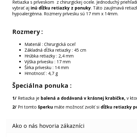
Retiazka s príveskom z chirurgickej ocele. Jednoduchý priehľad
vybrať aj
inú dĺžku retiazky z ponuky
. Táto zaujímavá retiaz
hypoalergénna. Rozmery prívesku sú 17 mm x 14mm.
Rozmery :
Materiál : Chirurgická oceľ
Základná dĺžka retiazky : 45 cm
Hrúbka retiazky : 2,4 mm
Výška prívesku : 17 mm
Šírka prívesku : 14 mm
Hmotnosť : 4,7 g
Špeciálna ponuka
:
1/
Retiazka je
balená a dodávaná v krásnej krabičke,
v kto
2/
Pri tomto
šperku
máte možnosť zvoliť si
dĺžku retiazky p