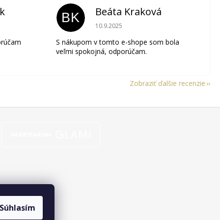
ik
Beáta Kraková
BK
je 5 z 5 hviezdičiek.
Hodnotenie obchodu je 5 z 5 hviezdičie
10.9.2025
orúčam
S nákupom v tomto e-shope som bola
veľmi spokojná, odporúčam.
Zobraziť ďalšie recenzie
Súhlasím