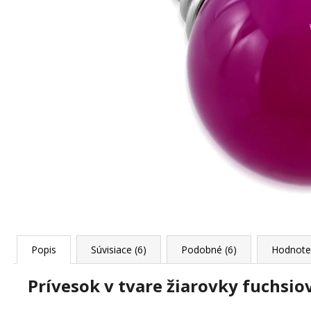
JANG
+ DARČEKOVÁ KRABIČKA
ZADARMO
22,87 €
Popis
Súvisiace (6)
Podobné (6)
Hodnote
Prívesok v tvare žiarovky fuchsiov