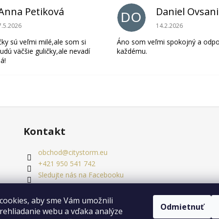
Anna Petiková
Daniel Ovsan
DO
Hodnotenie obchodu je 5 z 5 hviezdičiek.
Hodnotenie obchodu 
7.5.2026
14.2.2026
čky sú veľmi milé,ale som si
Áno som veľmi spokojný a odp
udú väčšie guličky,ale nevadí
každému.
á!
Kontakt
obchod
@
citystorm.eu
+421 950 541 742
Sledujte nás na Facebooku
citystorm.eu
cookies, aby sme Vám umožnili
Odmietnuť
rehliadanie webu a vďaka analýze