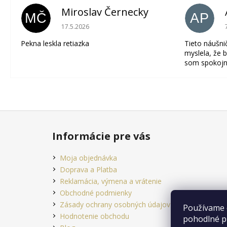
Miroslav Černecky
MČ
AP
Hodnotenie obchodu je 5 z 5 hviezdičiek.
17.5.2026
Pekna leskla retiazka
Tieto náušni
myslela, že b
som spokojn
Z
á
Informácie pre vás
p
ä
Moja objednávka
t
Doprava a Platba
i
Reklamácia, výmena a vrátenie
e
Obchodné podmienky
Zásady ochrany osobných údajov
Používame 
Hodnotenie obchodu
pohodlné p