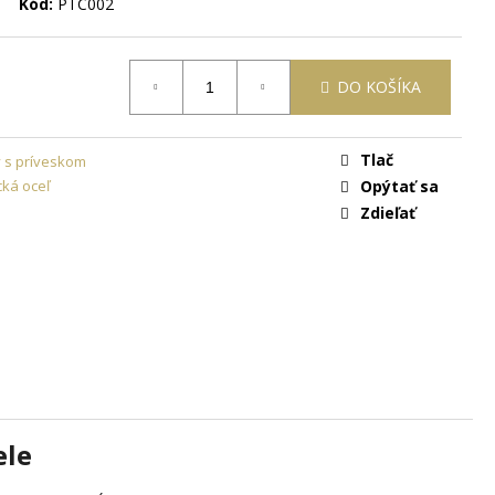
ON
+ DARČEKOVÁ
Kód:
PTC002
ARMO
DO KOŠÍKA
Tlač
y s príveskom
cká oceľ
Opýtať sa
Zdieľať
ele