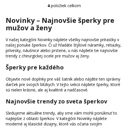
4
položiek celkom
O
v
Novinky – Najnovšie šperky pre
l
mužov a ženy
á
d
a
V našej kategórii Novinky nájdete všetky najnovšie prírastky v
c
našej ponuke šperkov. Či už hľadáte štýlové náramky, retiazky,
prívesky, náušnice alebo prstene, u nás nájdete tie najnovšie
i
trendy z chirurgickej ocele pre mužov aj ženy.
e
p
Šperky pre každého
r
v
Objavte nové doplnky pre váš šatník alebo nájdite ten správny
k
darček pre svojich blízkych. V tejto sekcii nájdete šperky, ktoré
y
sú nielen krásne, ale aj kvalitné a nadčasové.
v
Najnovšie trendy zo sveta šperkov
ý
p
Sledujeme aktuálne trendy, aby sme vám mohli ponúknuť to
i
najlepšie z oblasti šperkov. V kategórii Novinky nájdete
s
moderné aj klasické dizajny, ktoré vás očaria svojím
u