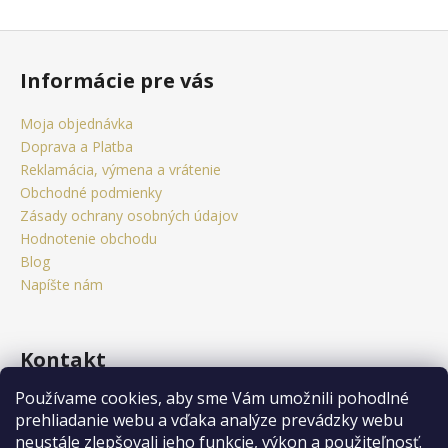
Z
á
Informácie pre vás
p
ä
Moja objednávka
t
Doprava a Platba
i
Reklamácia, výmena a vrátenie
e
Obchodné podmienky
Zásady ochrany osobných údajov
Hodnotenie obchodu
Blog
Napíšte nám
Kontakt
Používame cookies, aby sme Vám umožnili pohodlné
obchod
@
citystorm.eu
prehliadanie webu a vďaka analýze prevádzky webu
+421 950 541 742
neustále zlepšovali jeho funkcie, výkon a použiteľnosť.