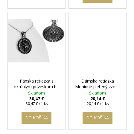
č
a
m
e
OCEĽOVÁ
RETIAZKA
S
PRÍVESKOM
KRÍŽ
DAMIAN
+
PRI
TOMTO
Pánska retiazka s
Dámska retiazka
PRODUKTE
okrúhlym príveskom lev
Monique pletený vzor z
SI
z ocele - Lion
+
chirurgickej ocele
+
Skladom
Skladom
MÔŽETE
darčeková krabička
darčeková krabička
30,47 €
20,14 €
ZVOLIŤ
Jednotková
zadarmo
Jednotková
zadarmo
30,47 € / 1 ks
20,14 € / 1 ks
DĹŽKU
cena:
cena:
RETIAZKY
16,48
DO KOŠÍKA
DO KOŠÍKA
€