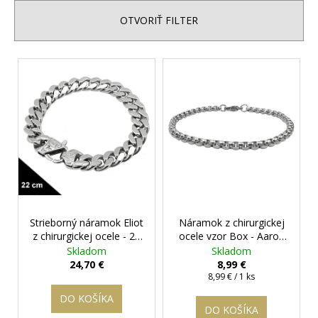
e
á
n
OTVORIŤ FILTER
j
i
s
e
V
ť
p
ý
?
r
p
o
i
d
s
u
p
k
HĽADAŤ
r
t
o
o
d
v
Strieborný náramok Eliot
Náramok z chirurgickej
u
O
z chirurgickej ocele - 22
ocele vzor Box - Aaron
d
k
cm
+ darčeková
+ darčeková krabička
Skladom
Skladom
p
t
krabička zadarmo
zadarmo
24,70 €
8,99 €
o
Jednotková
8,99 € / 1 ks
o
r
cena:
v
DO KOŠÍKA
ú
DO KOŠÍKA