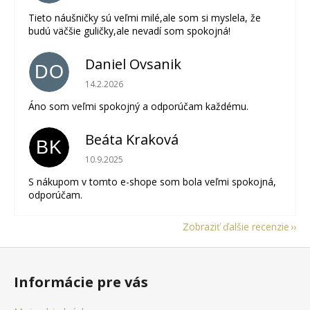
Tieto náušničky sú veľmi milé,ale som si myslela, že
budú väčšie guličky,ale nevadí som spokojná!
Daniel Ovsanik
DO
Hodnotenie obchodu je 5 z 5 hviezdičiek.
14.2.2026
Áno som veľmi spokojný a odporúčam každému.
Beáta Kraková
BK
Hodnotenie obchodu je 5 z 5 hviezdičiek.
10.9.2025
S nákupom v tomto e-shope som bola veľmi spokojná,
odporúčam.
Zobraziť ďalšie recenzie
Z
á
Informácie pre vás
p
ä