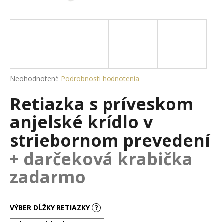
á
j
s
ť
?
Priemerné
Neohodnotené
Podrobnosti hodnotenia
hodnotenie
Retiazka s príveskom
produktu
je
HĽADAŤ
anjelské krídlo v
0,0
z
striebornom prevedení
5
hviezdičiek.
+ darčeková krabička
O
d
zadarmo
p
o
r
VÝBER DĹŽKY RETIAZKY
?
ú