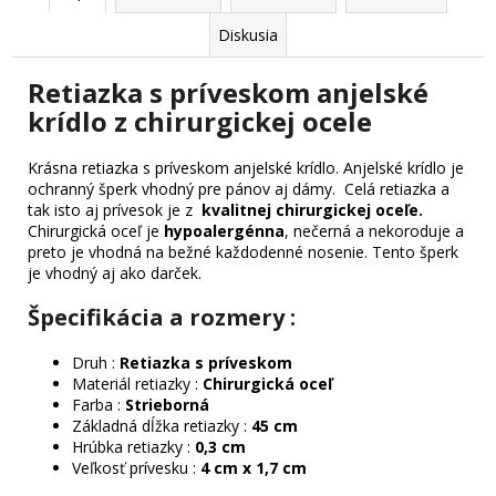
Diskusia
Retiazka s príveskom anjelské
krídlo z chirurgickej ocele
Krásna retiazka s príveskom anjelské krídlo. Anjelské krídlo je
ochranný šperk vhodný pre pánov aj dámy. Celá retiazka a
tak isto aj prívesok je z
kvalitnej chirurgickej oceľe.
Chirurgická oceľ je
hypoalergénna
, nečerná a nekoroduje a
preto je vhodná na bežné každodenné nosenie. Tento šperk
je vhodný aj ako darček.
Špecifikácia a rozmery :
Druh :
Retiazka s príveskom
Materiál retiazky :
Chirurgická oceľ
Farba :
Strieborná
Základná dĺžka retiazky :
45 cm
Hrúbka retiazky :
0,3 cm
Veľkosť prívesku :
4 cm x 1,7 cm