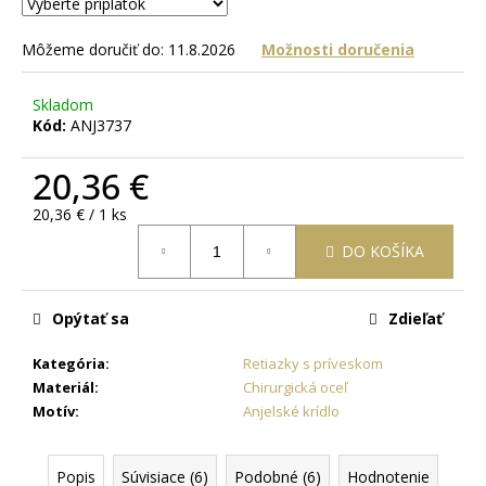
č
a
m
Môžeme doručiť do:
11.8.2026
Možnosti doručenia
e
Skladom
Kód:
ANJ3737
OCEĽOVÁ
RETIAZKA
20,36 €
S
PRÍVESKOM
KRÍŽ
Jednotková
20,36 € / 1 ks
DAMIAN
cena:
+
DO KOŠÍKA
PRI
TOMTO
PRODUKTE
Opýtať sa
Zdieľať
SI
MÔŽETE
ZVOLIŤ
Kategória
:
Retiazky s príveskom
DĹŽKU
Materiál
:
Chirurgická oceľ
RETIAZKY
Motív
:
Anjelské krídlo
16,48
€
Popis
Súvisiace (6)
Podobné (6)
Hodnotenie