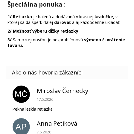
Špeciálna ponuka
:
1/
Retiazka
je balená a dodávaná v krásnej
krabičke,
v
ktorej sa dá šperk ďalej
darovať
a aj každodenne ukladať.
2/
Možnosť výberu dĺžky retiazky
3/
Samozrejmosťou je bezproblémová
výmena či vrátenie
tovaru.
Miroslav Černecky
MČ
Hodnotenie obchodu je 5 z 5 hviezdičiek.
17.5.2026
Pekna leskla retiazka
Anna Petiková
AP
Hodnotenie obchodu je 5 z 5 hviezdičiek.
7.5.2026