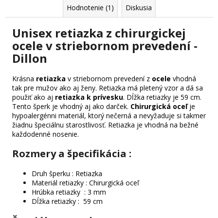
Hodnotenie (1)
Diskusia
Unisex retiazka z chirurgickej
ocele v striebornom prevedení -
Dillon
Krásna
retiazka
v striebornom prevedení z
ocele
vhodná
tak pre mužov ako aj ženy. Retiazka má pletený vzor a dá sa
použiť ako aj
retiazka k prívesku
. Dĺžka retiazky je 59 cm.
Tento šperk je vhodný aj ako darček.
Chirurgická oceľ
je
hypoalergénni materiál, ktorý nečerná a nevyžaduje si takmer
žiadnu špeciálnu starostlivosť. Retiazka je vhodná na bežné
každodenné nosenie.
Rozmery a špecifikácia :
Druh šperku : Retiazka
Materiál retiazky : Chirurgická oceľ
Hrúbka retiazky : 3 mm
Dĺžka retiazky : 59 cm