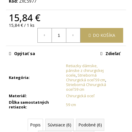
č
Kód:
ZXC5977
a
m
15,84 €
e
Jednotková
15,84 € / 1 ks
cena:
DO KOŠÍKA
OCEĽOVÁ
RETIAZKA
S
PRÍVESKOM
Opýtať sa
Zdieľať
KRÍŽ
DAMIAN
Retiazky dámske,
+
pánske z chirurgickej
PRI
ocele
,
Strieborná
TOMTO
Kategória
:
Chirurgická oceľ 59 cm
,
PRODUKTE
Strieborná Chirurgická
SI
oceľ 59 cm
MÔŽETE
Materiál
:
Chirurgická oceľ
ZVOLIŤ
Dĺžka samostatných
DĹŽKU
59 cm
retiazok
:
RETIAZKY
16,48
€
Popis
Súvisiace (6)
Podobné (6)