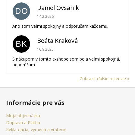
Daniel Ovsanik
DO
Hodnotenie obchodu je 5 z 5 hviezdičiek.
14.2.2026
Áno som veľmi spokojný a odporúčam každému.
Beáta Kraková
BK
Hodnotenie obchodu je 5 z 5 hviezdičiek.
10.9.2025
S nákupom v tomto e-shope som bola veľmi spokojná,
odporúčam.
Zobraziť ďalšie recenzie
Z
á
Informácie pre vás
p
ä
Moja objednávka
t
Doprava a Platba
i
Reklamácia, výmena a vrátenie