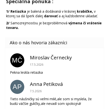
Špeciálna ponuka
:
1/
Retiazka
je balená a dodávaná v krásnej
krabičke,
v
ktorej sa dá šperk ďalej
darovať
a aj každodenne ukladať.
2/
Samozrejmosťou je bezproblémová
výmena či vrátenie
tovaru.
Miroslav Černecky
MČ
Hodnotenie obchodu je 5 z 5 hviezdičiek.
17.5.2026
Pekna leskla retiazka
Anna Petiková
AP
Hodnotenie obchodu je 5 z 5 hviezdičiek.
7.5.2026
Tieto náušničky sú veľmi milé,ale som si myslela, že
budú väčšie guličky,ale nevadí som spokojná!