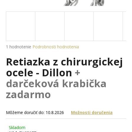
á
j
s
ť
?
Priemerné
1 hodnotenie
Podrobnosti hodnotenia
hodnotenie
Retiazka z chirurgickej
produktu
je
HĽADAŤ
ocele - Dillon
+
5,0
z
darčeková krabička
5
hviezdičiek.
zadarmo
O
d
p
Môžeme doručiť do:
10.8.2026
Možnosti doručenia
o
r
ú
Skladom