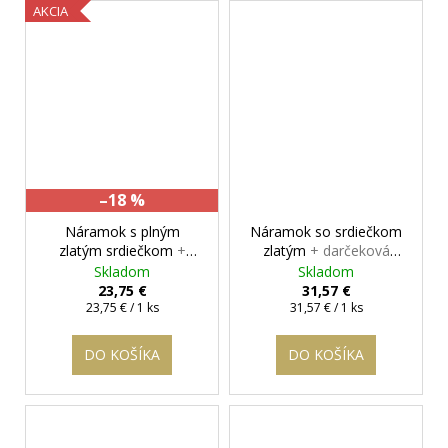
AKCIA
–18 %
Náramok s plným
Náramok so srdiečkom
zlatým srdiečkom
+
zlatým
+ darčeková
darčeková krabička
krabička zadarmo
Skladom
Skladom
zadarmo
23,75 €
31,57 €
Jednotková
Jednotková
23,75 € / 1 ks
31,57 € / 1 ks
cena:
cena:
DO KOŠÍKA
DO KOŠÍKA