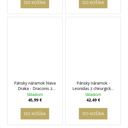
DO KOŠÍKA
DO KOŠÍKA
Pánsky náramok hlava
Pánsky náramok -
Draka - Draconis z
Leonidas z chirurgickej
chirurgickej ocele
+
ocele
+ darčeková
Skladom
Skladom
darčeková krabička
krabička zadarmo
45,99 €
42,49 €
zadarmo
DO KOŠÍKA
DO KOŠÍKA