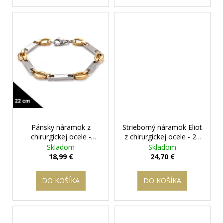
Pánsky náramok z
Strieborný náramok Eliot
chirurgickej ocele -
z chirurgickej ocele - 22
Gemini 22 cm
+
cm
+ darčeková
Skladom
Skladom
darčeková krabička
krabička zadarmo
18,99 €
24,70 €
zadarmo
DO KOŠÍKA
DO KOŠÍKA