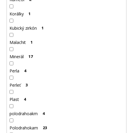
Korálky
1
Kubický zirkón
1
Malachit
1
Minerál
17
Perla
4
Perleť
3
Plast
4
polodrahoakm
4
Polodrahokam
23