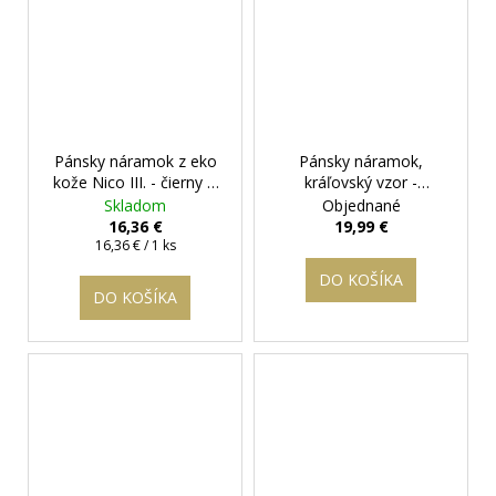
Pánsky náramok z eko
Pánsky náramok,
kože Nico III. - čierny
+
kráľovský vzor -
darčeková krabička
Monarch
+ darčeková
Skladom
Objednané
zadarmo
krabička zadarmo
16,36 €
19,99 €
Jednotková
16,36 € / 1 ks
cena:
DO KOŠÍKA
DO KOŠÍKA