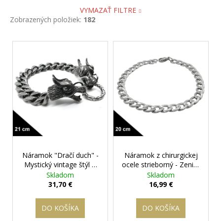
VYMAZAŤ FILTRE
Zobrazených položiek:
182
V
ý
p
i
s
p
r
o
d
Náramok "Dračí duch" -
Náramok z chirurgickej
u
Mystický vintage štýl
+
ocele strieborný - Zenith
k
darčeková krabička
20 cm
+ darčeková
Skladom
Skladom
t
zadarmo
krabička zadarmo
31,70 €
16,99 €
o
v
DO KOŠÍKA
DO KOŠÍKA