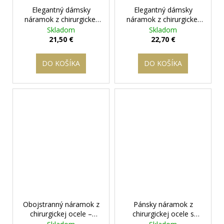
Elegantný dámsky
Elegantný dámsky
náramok z chirurgickej
náramok z chirurgickej
ocele v striebornom
ocele v trojfarebnom
Skladom
Skladom
prevedení
+ darčeková
prevedení
+ darčeková
21,50 €
22,70 €
krabička zadarmo
krabička zadarmo
DO KOŠÍKA
DO KOŠÍKA
Obojstranný náramok z
Pánsky náramok z
chirurgickej ocele –
chirurgickej ocele s
Lebky & Elegantný lesk
motívom vlka
+