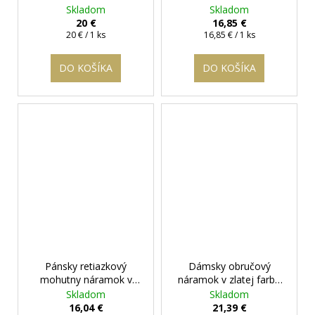
darčeková krabička
ozdobným zapínaním
Skladom
Skladom
zadarmo
Russel
+ darčeková
20 €
16,85 €
Jednotková
krabička zadarmo
Jednotková
20 € / 1 ks
16,85 € / 1 ks
cena:
cena:
DO KOŠÍKA
DO KOŠÍKA
Pánsky retiazkový
Dámsky obručový
mohutny náramok v
náramok v zlatej farbe
striebornom prevedení -
Daria II.
+ darčeková
Skladom
Skladom
Benson -
+ darčeková
krabička zadarmo
16,04 €
21,39 €