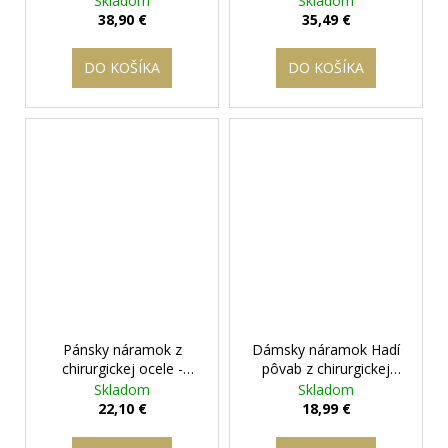
Skladom
Skladom
+ darčeková krabička
darčeková krabička
38,90 €
35,49 €
zadarmo
zadarmo
DO KOŠÍKA
DO KOŠÍKA
Pánsky náramok z
Dámsky náramok Hadí
chirurgickej ocele -
pôvab z chirurgickej
Orion
+ darčeková
ocele
+ darčeková
Skladom
Skladom
krabička zadarmo
krabička zadarmo
22,10 €
18,99 €