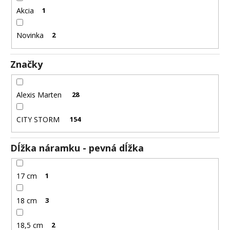
č
Akcia
1
a
m
e
Novinka
2
Značky
RETIAZKA
Z
CHIRURGICKEJ
OCELE
Alexis Marten
28
ZLATÁ
-
MADISON
CITY STORM
154
+
DARČEKOVÁ
KRABIČKA
Dĺžka náramku - pevná dĺžka
ZADARMO
7,63
€
17 cm
1
18 cm
3
18,5 cm
2