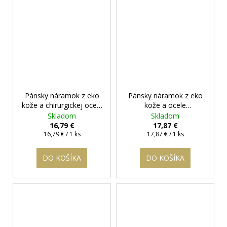
Pánsky náramok z eko
Pánsky náramok z eko
kože a chirurgickej ocele
kože a ocele
- Napoleon
+ darčeková
tmavohnedý
+
Skladom
Skladom
krabička zadarmo
darčeková krabička
16,79 €
17,87 €
Jednotková
Jednotková
zadarmo
16,79 € / 1 ks
17,87 € / 1 ks
cena:
cena:
DO KOŠÍKA
DO KOŠÍKA