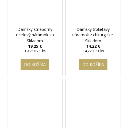
Dámsky strieborný
Dámsky trblietavý
oceľový náramok so
náramok z chirurgickej
zlatým srdiečkom
+
ocele - Stammer
+
Skladom
Skladom
darčeková krabička
darčeková krabička
19,25 €
14,22 €
Jednotková
zadarmo
Jednotková
zadarmo
19,25 € / 1 ks
14,22 € / 1 ks
cena:
cena:
DO KOŠÍKA
DO KOŠÍKA