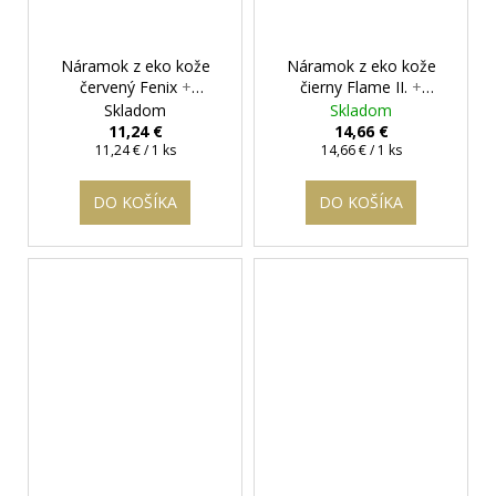
Náramok z eko kože
Náramok z eko kože
červený Fenix
+
čierny Flame II.
+
darčeková krabička
darčeková krabička
Skladom
Skladom
zadarmo
zadarmo
11,24 €
14,66 €
Jednotková
Jednotková
11,24 € / 1 ks
14,66 € / 1 ks
cena:
cena:
DO KOŠÍKA
DO KOŠÍKA