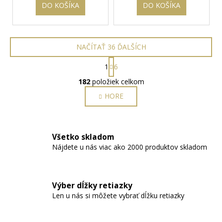
DO KOŠÍKA
DO KOŠÍKA
NAČÍTAŤ 36 ĎALŠÍCH
S
1
6
t
O
r
182
položiek celkom
v
á
HORE
l
n
k
á
o
d
v
a
a
Všetko skladom
c
n
Nájdete u nás viac ako 2000 produktov skladom
i
i
e
e
p
r
Výber dĺžky retiazky
v
Len u nás si môžete vybrať dĺžku retiazky
k
y