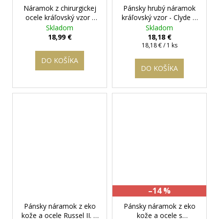
Náramok z chirurgickej
Pánsky hrubý náramok
ocele kráľovský vzor -
kráľovský vzor - Clyde
+
Imperial 8
+ darčeková
darčeková krabička
Skladom
Skladom
krabička zadarmo
zadarmo
18,99 €
18,18 €
Jednotková
18,18 € / 1 ks
cena:
DO KOŠÍKA
DO KOŠÍKA
–14 %
Pánsky náramok z eko
Pánsky náramok z eko
kože a ocele Russel II.
+
kože a ocele s