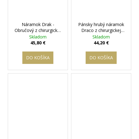
Náramok Drak -
Pánsky hrubý náramok
Obručový z chirurgickej
Draco z chirurgickej
ocele
+ darčeková
ocele
+ darčeková
Skladom
Skladom
krabička zadarmo
krabička zadarmo
45,80 €
44,20 €
DO KOŠÍKA
DO KOŠÍKA