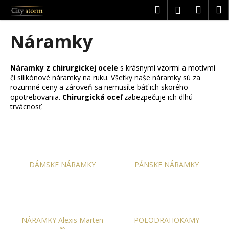
K
Prejsť
Hľadať
Náku
M
Prihláseni
na
o
obsah
Späť
Späť
košík
š
Náramky
í
Č
k
o
Náramky z chirurgickej ocele
s krásnymi vzormi a motívmi
či silikónové náramky na ruku. Všetky naše náramky sú za
p
rozumné ceny a zároveň sa nemusíte báť ich skorého
o
opotrebovania.
Chirurgická oceľ
zabezpečuje ich dlhú
t
trvácnosť.
r
e
b
u
DÁMSKE NÁRAMKY
PÁNSKE NÁRAMKY
j
e
t
e
NÁRAMKY Alexis Marten
POLODRAHOKAMY
n