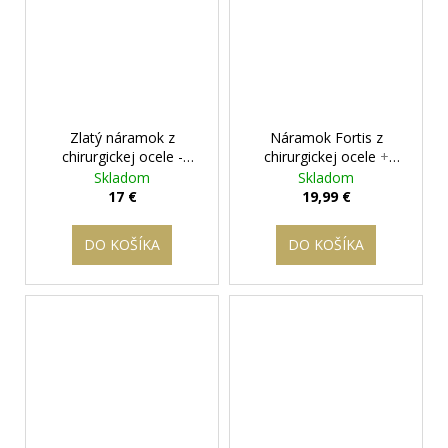
Zlatý náramok z
Náramok Fortis z
chirurgickej ocele -
chirurgickej ocele
+
Folorida
+ darčeková
darčeková krabička
Skladom
Skladom
krabička zadarmo
zadarmo
17 €
19,99 €
DO KOŠÍKA
DO KOŠÍKA