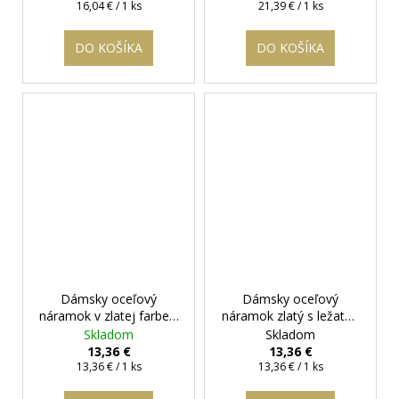
krabička zadarmo
Jednotková
Jednotková
16,04 € / 1 ks
21,39 € / 1 ks
cena:
cena:
DO KOŠÍKA
DO KOŠÍKA
Dámsky oceľový
Dámsky oceľový
náramok v zlatej farbe s
náramok zlatý s ležatou
pierkom
+ darčeková
osmičkou - Tammi
+
Skladom
Skladom
krabička zadarmo
darčeková krabička
13,36 €
13,36 €
Jednotková
Jednotková
zadarmo
13,36 € / 1 ks
13,36 € / 1 ks
cena:
cena: