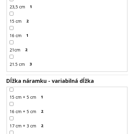
23,5 cm
1
15 cm
2
16 cm
1
21cm
2
21.5 cm
3
Dĺžka náramku - variabilná dĺžka
15 cm + 5 cm
1
16 cm + 5 cm
2
17 cm + 3 cm
2