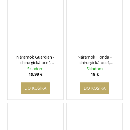
Náramok Guardian -
Náramok Florida -
chirurgická oceľ,
chirurgická oceľ,
modlitba
+ darčeková
strieborná farba
+
Skladom
Skladom
krabička zadarmo
darčeková krabička
19,99 €
18 €
zadarmo
DO KOŠÍKA
DO KOŠÍKA