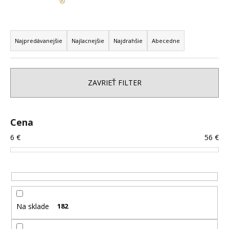
®
á
j
R
s
a
Najpredávanejšie
Najlacnejšie
Najdrahšie
Abecedne
ť
d
?
e
n
ZAVRIEŤ FILTER
i
e
p
HĽADAŤ
Cena
r
6
€
56
€
o
d
O
u
d
p
k
o
t
Na sklade
182
r
o
ú
v