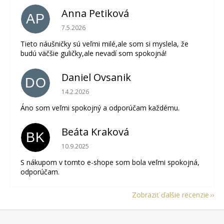
Anna Petiková
AP
Hodnotenie obchodu je 5 z 5 hviezdičiek.
7.5.2026
Tieto náušničky sú veľmi milé,ale som si myslela, že
budú väčšie guličky,ale nevadí som spokojná!
Daniel Ovsanik
DO
Hodnotenie obchodu je 5 z 5 hviezdičiek.
14.2.2026
Áno som veľmi spokojný a odporúčam každému.
Beáta Kraková
BK
Hodnotenie obchodu je 5 z 5 hviezdičiek.
10.9.2025
S nákupom v tomto e-shope som bola veľmi spokojná,
odporúčam.
Zobraziť ďalšie recenzie
Z