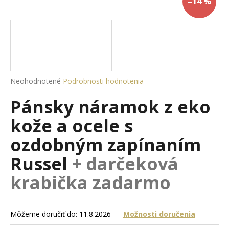
–14 %
á
j
s
ť
?
Priemerné
Neohodnotené
Podrobnosti hodnotenia
hodnotenie
Pánsky náramok z eko
produktu
je
HĽADAŤ
kože a ocele s
0,0
z
ozdobným zapínaním
5
hviezdičiek.
Russel
+ darčeková
O
d
krabička zadarmo
p
o
r
Môžeme doručiť do:
11.8.2026
Možnosti doručenia
ú