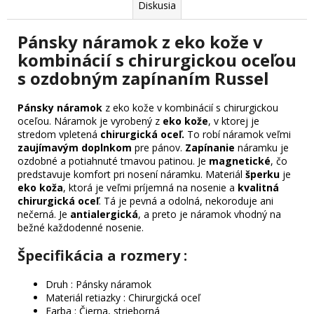
Diskusia
Pánsky náramok z eko kože v
kombinácií s chirurgickou oceľou
s ozdobným zapínaním Russel
Pánsky náramok
z eko kože v kombinácií s chirurgickou
oceľou. Náramok je vyrobený z
eko kože
, v ktorej je
stredom vpletená
chirurgická oceľ.
To robí náramok veľmi
zaujímavým doplnkom
pre pánov.
Zapínanie
náramku je
ozdobné a potiahnuté tmavou patinou. Je
magnetické
, čo
predstavuje komfort pri nosení náramku. Materiál
šperku
je
eko koža
, ktorá je veľmi príjemná na nosenie a
kvalitná
chirurgická oceľ
. Tá je pevná a odolná, nekoroduje ani
nečerná. Je
antialergická
, a preto je náramok vhodný na
bežné každodenné nosenie.
Špecifikácia a rozmery :
Druh : Pánsky náramok
Materiál retiazky : Chirurgická oceľ
Farba : Čierna, strieborná