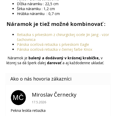
Dĺžka náramku : 22,5 cm
Šírka náramku : 1,2 cm
Hrúbka náramku : 0,7 cm
Náramok je tiež možné kombinovať :
Retiazka s príveskom z chirurgickej ocele Jin Jang - vzor
šachovnica
Pánska oceľová retiazka s príveskom Eagle
Pánska oceľová retiazka v čiernej farbe Knox
Náramok je
balený a dodávaný v krásnej krabičke,
v
ktorej sa dá šperk ďalej
darovať
a aj každodenne ukladať.
Miroslav Černecky
MČ
Hodnotenie obchodu je 5 z 5 hviezdičiek.
17.5.2026
Pekna leskla retiazka