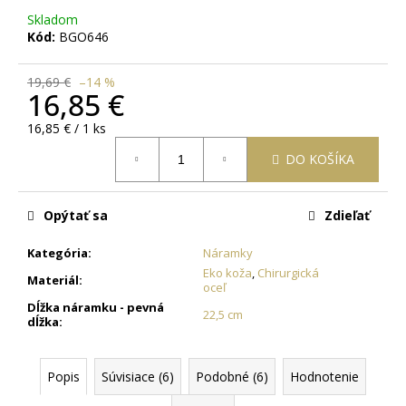
č
Skladom
a
Kód:
BGO646
m
e
19,69 €
–14 %
16,85 €
OCEĽOVÁ
Jednotková
16,85 € / 1 ks
RETIAZKA
cena:
S
DO KOŠÍKA
PRÍVESKOM
KRÍŽ
DAMIAN
+
Opýtať sa
Zdieľať
PRI
TOMTO
Kategória
:
Náramky
PRODUKTE
SI
Eko koža
,
Chirurgická
Materiál
:
MÔŽETE
oceľ
ZVOLIŤ
Dĺžka náramku - pevná
22,5 cm
DĹŽKU
dĺžka
:
RETIAZKY
16,48
€
Popis
Súvisiace (6)
Podobné (6)
Hodnotenie