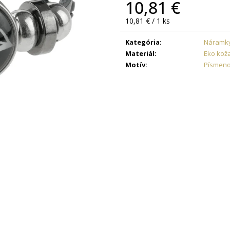
DAMIAN
+ PRI TOMTO PRODUKTE SI
ZLATÁ - MADIS
10,81 €
MÔŽETE ZVOLIŤ DĹŽKU RETIAZKY
KRABIČKA ZAD
Jednotková
10,81 € / 1 ks
16,48 €
7,63 €
cena:
Kategória
:
Náramk
Materiál
:
Eko kož
Motív
:
Písmen