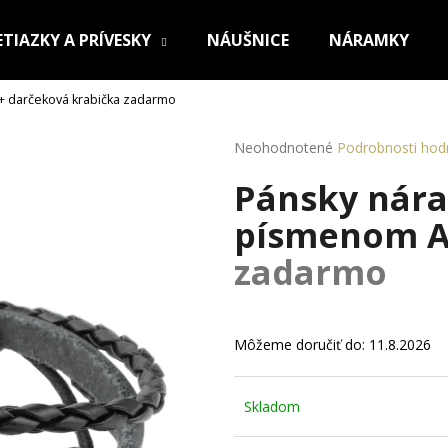
ETIAZKY A PRÍVESKY
NÁUŠNICE
NÁRAMKY
+ darčeková krabička zadarmo
Čo potrebujete nájsť?
Priemerné
Neohodnotené
Podrobnosti hod
hodnotenie
Pánsky nára
produktu
HĽADAŤ
je
písmenom 
0,0
z
zadarmo
5
Odporúčame
hviezdičiek.
Môžeme doručiť do:
11.8.2026
Skladom
OCEĽOVÁ RETIAZKA S PRÍVESKOM KRÍŽ
RETIAZKA Z CHI