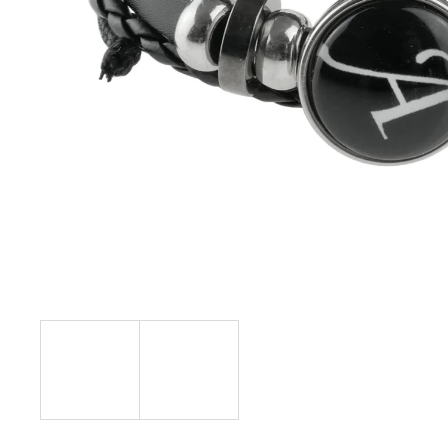
JANG
+ DARČEKOVÁ KRABIČKA
ZADARMO
22,87 €