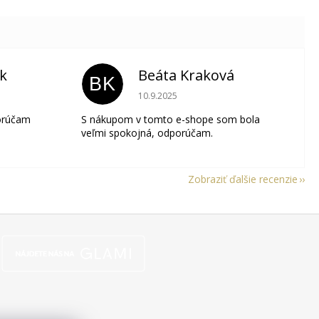
ik
Beáta Kraková
BK
je 5 z 5 hviezdičiek.
Hodnotenie obchodu je 5 z 5 hviezdičie
10.9.2025
orúčam
S nákupom v tomto e-shope som bola
veľmi spokojná, odporúčam.
Zobraziť ďalšie recenzie