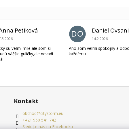
Anna Petiková
Daniel Ovsan
DO
Hodnotenie obchodu je 5 z 5 hviezdičiek.
Hodnotenie obchodu 
7.5.2026
14.2.2026
čky sú veľmi milé,ale som si
Áno som veľmi spokojný a odp
udú väčšie guličky,ale nevadí
každému.
á!
Kontakt
obchod
@
citystorm.eu
+421 950 541 742
Sledujte nás na Facebooku