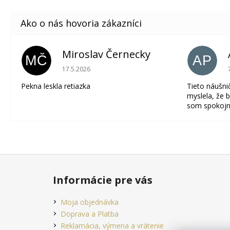
Miroslav Černecky
MČ
AP
Hodnotenie obchodu je 5 z 5 hviezdičiek.
17.5.2026
Pekna leskla retiazka
Tieto náušni
myslela, že b
som spokojn
Z
á
Informácie pre vás
p
ä
Moja objednávka
t
Doprava a Platba
i
Reklamácia, výmena a vrátenie