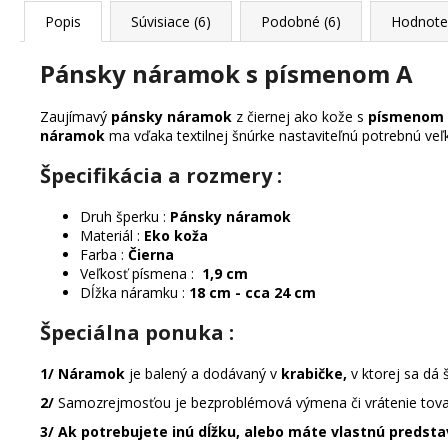
Popis
Súvisiace (6)
Podobné (6)
Hodnote
Pánsky náramok s písmenom A
Zaujímavý
pánsky náramok
z čiernej ako kože s
písmenom 
náramok
ma vďaka textilnej šnúrke nastaviteľnú potrebnú ve
Špecifikácia a rozmery :
Druh šperku :
Pánsky náramok
Materiál :
Eko koža
Farba :
Čierna
Veľkosť písmena :
1,9 cm
Dĺžka náramku :
18 cm - cca 24 cm
Špeciálna ponuka
:
1/ Náramok
je balený a dodávaný v
krabičke,
v ktorej sa dá 
2/
Samozrejmosťou je bezproblémová výmena či vrátenie tova
3/ Ak potrebujete inú dĺžku, alebo máte vlastnú predst