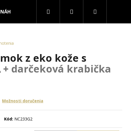
Hľadať
Prihlásenie
Nákupný
NÁHRDELNÍKY
PRSTENE
košík
notenia
mok z eko kože s
A
+ darčeková krabička
Možnosti doručenia
Kód:
NC233G2
RURGICKEJ OCELE