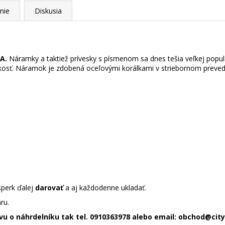
nie
Diskusia
A.
Náramky a taktiež prívesky s písmenom sa dnes tešia veľkej popula
ľkosť. Náramok je zdobená oceľovými korálkami v striebornom preved
šperk ďalej
darovať
a aj každodenne ukladať.
ru.
avu o náhrdelníku tak tel. 0910363978 alebo email: obchod@cit