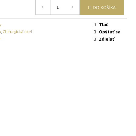
ON
+ DARČEKOVÁ
ARMO
DO KOŠÍKA
Tlač
y
a
,
Chirurgická oceľ
Opýtať sa
o
Zdieľať