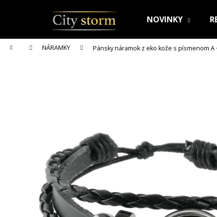
K
Prejsť
na
o
NOVINKY
R
obsah
Späť
Späť
š
do
do
í
Domov
NÁRAMKY
Pánsky náramok z eko kože s písmenom A
k
obchodu
obchodu
RETIAZKA S PRÍVESKOM PRE DVOCH JIN