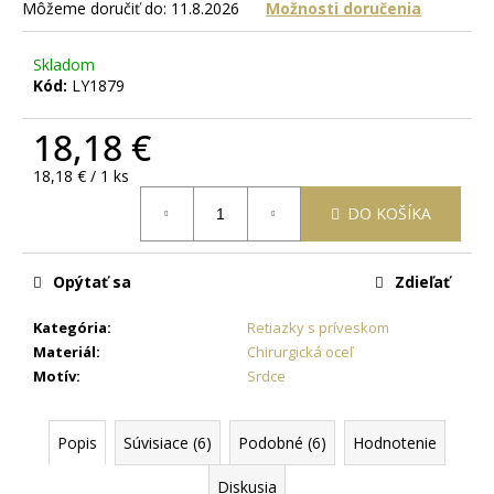
č
Môžeme doručiť do:
11.8.2026
Možnosti doručenia
a
m
Skladom
e
Kód:
LY1879
18,18 €
OCEĽOVÁ
RETIAZKA
Jednotková
18,18 € / 1 ks
S
cena:
PRÍVESKOM
DO KOŠÍKA
KRÍŽ
DAMIAN
+
PRI
Opýtať sa
Zdieľať
TOMTO
PRODUKTE
SI
Kategória
:
Retiazky s príveskom
MÔŽETE
Materiál
:
Chirurgická oceľ
ZVOLIŤ
Motív
:
Srdce
DĹŽKU
RETIAZKY
16,48
Popis
Súvisiace (6)
Podobné (6)
Hodnotenie
€
Diskusia