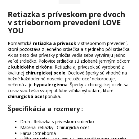
Retiazka s príveskom pre dvoch
v striebornom prevedení LOVE
YOU
Romantická
retiazka a prívesok
v striebornom prevedení,
ktorá pozostáva z jedného srdiečka a z jedného pól srdiečka.
Ak sa tieto dva prívesky priložia vedľa seba vytvárajú jedno
veľké srdiečko. Polovice srdiečka sú zdobené jemným očkom
z
kubického zirkónu
. Retiazka aj prívesok sú vyrobené z
kvalitnej
chirurgickej ocele
. Oceľové šperky sú vhodné na
bežné každodenné nosenie, pretože oceľ nekoroduje,
nečerná a je
hypoalergénna
. Šperky z chirurgickej ocele sa
čoraz viac tešia svojej obľube vďaka výhodám, ktoré
chirurgická oceľ
ponúka.
Špecifikácia a rozmery :
Druh : Retiazka s príveskom srdiečko
Materiál retiazky : Chirurgická oceľ
Farba : Strieborná