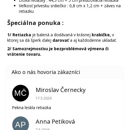
Dĺžka retiazky : 44,5 cm + 5 cm predlžovacia retiazka
Veľkosť prívesku srdiečko : 0,8 cm x 1,2 cm + záves na
retiazku
Špeciálna ponuka
:
1/
Retiazka
je balená a dodávaná v krásnej
krabičke,
v
ktorej sa dá šperk ďalej
darovať
a aj každodenne ukladať.
2/ Samozrejmosťou je bezproblémová výmena či
vrátenie tovaru.
Miroslav Černecky
MČ
Hodnotenie obchodu je 5 z 5 hviezdičiek.
17.5.2026
Pekna leskla retiazka
Anna Petiková
AP
Hodnotenie obchodu je 5 z 5 hviezdičiek.
7.5.2026