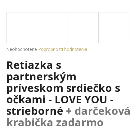
á
j
s
ť
?
Priemerné
Neohodnotené
Podrobnosti hodnotenia
hodnotenie
Retiazka s
produktu
je
HĽADAŤ
partnerským
0,0
z
príveskom srdiečko s
5
hviezdičiek.
očkami - LOVE YOU -
O
d
strieborné
+ darčeková
p
krabička zadarmo
o
r
ú