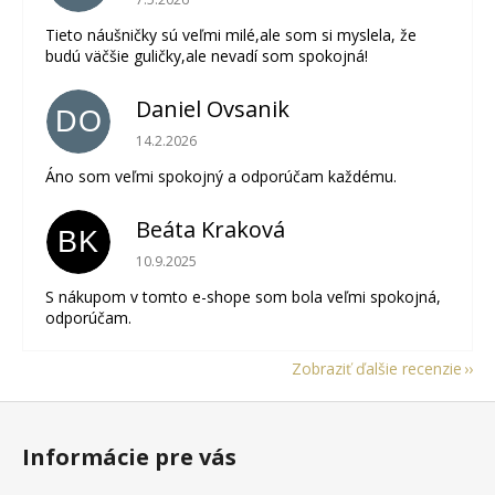
Tieto náušničky sú veľmi milé,ale som si myslela, že
budú väčšie guličky,ale nevadí som spokojná!
Daniel Ovsanik
DO
Hodnotenie obchodu je 5 z 5 hviezdičiek.
14.2.2026
Áno som veľmi spokojný a odporúčam každému.
Beáta Kraková
BK
Hodnotenie obchodu je 5 z 5 hviezdičiek.
10.9.2025
S nákupom v tomto e-shope som bola veľmi spokojná,
odporúčam.
Zobraziť ďalšie recenzie
Z
á
Informácie pre vás
p