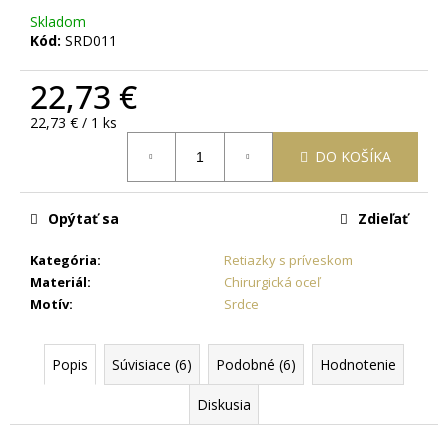
č
Skladom
a
Kód:
SRD011
m
e
22,73 €
Jednotková
22,73 € / 1 ks
RETIAZKA
cena:
S
DO KOŠÍKA
PRÍVESKOM
PRE
DVOCH
JIN
Opýtať sa
Zdieľať
JANG
+
Kategória
:
Retiazky s príveskom
DARČEKOVÁ
KRABIČKA
Materiál
:
Chirurgická oceľ
ZADARMO
Motív
:
Srdce
22,87
€
Popis
Súvisiace (6)
Podobné (6)
Hodnotenie
Diskusia