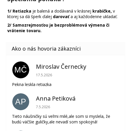
1/
Retiazka
je balená a dodávaná v krásnej
krabičke,
v
ktorej sa dá šperk ďalej
darovať
a aj každodenne ukladať.
2/ Samozrejmosťou je bezproblémová výmena či
vrátenie tovaru.
Miroslav Černecky
MČ
Hodnotenie obchodu je 5 z 5 hviezdičiek.
17.5.2026
Pekna leskla retiazka
Anna Petiková
AP
Hodnotenie obchodu je 5 z 5 hviezdičiek.
7.5.2026
Tieto náušničky sú veľmi milé,ale som si myslela, že
budú väčšie guličky,ale nevadí som spokojná!