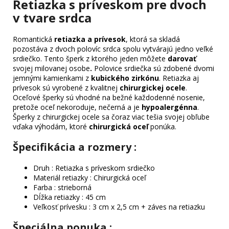
Retiazka s príveskom pre dvoch
v tvare srdca
Romantická
retiazka a prívesok
, ktorá sa skladá
pozostáva z dvoch polovíc srdca spolu vytvárajú jedno veľké
srdiečko. Tento šperk
z ktorého jeden môžete
darovať
svojej milovanej osobe
.
Polovice srdiečka sú zdobené dvomi
jemnými kamienkami z
kubického zirkónu
. Retiazka aj
prívesok sú vyrobené z kvalitnej
chirurgickej ocele
.
Oceľové šperky sú vhodné na bežné každodenné nosenie,
pretože oceľ nekoroduje, nečerná a je
hypoalergénna
.
Šperky z chirurgickej ocele sa čoraz viac tešia svojej obľube
vďaka výhodám, ktoré
chirurgická oceľ
ponúka.
Špecifikácia a rozmery :
Druh : Retiazka s príveskom srdiečko
Materiál retiazky : Chirurgická oceľ
Farba : strieborná
Dĺžka retiazky : 45 cm
Veľkosť prívesku : 3 cm x 2,5 cm + záves na retiazku
Špeciálna ponuka
: