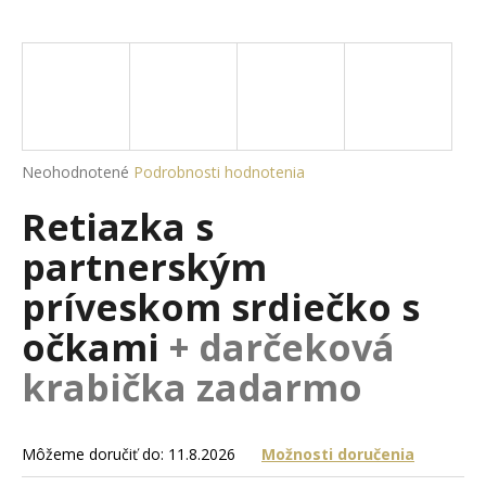
á
j
s
ť
?
Priemerné
Neohodnotené
Podrobnosti hodnotenia
hodnotenie
Retiazka s
produktu
je
HĽADAŤ
partnerským
0,0
z
príveskom srdiečko s
5
hviezdičiek.
očkami
+ darčeková
O
d
krabička zadarmo
p
o
r
Môžeme doručiť do:
11.8.2026
Možnosti doručenia
ú