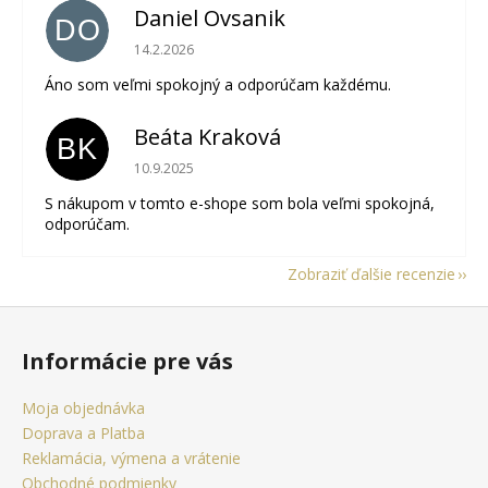
Daniel Ovsanik
DO
Hodnotenie obchodu je 5 z 5 hviezdičiek.
14.2.2026
Áno som veľmi spokojný a odporúčam každému.
Beáta Kraková
BK
Hodnotenie obchodu je 5 z 5 hviezdičiek.
10.9.2025
S nákupom v tomto e-shope som bola veľmi spokojná,
odporúčam.
Zobraziť ďalšie recenzie
Z
á
Informácie pre vás
p
ä
Moja objednávka
t
Doprava a Platba
i
Reklamácia, výmena a vrátenie
Obchodné podmienky