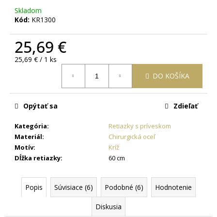
č
Skladom
a
Kód:
KR1300
m
e
25,69 €
Jednotková
25,69 € / 1 ks
OCEĽOVÁ
cena:
RETIAZKA
DO KOŠÍKA
S
PRÍVESKOM
KRÍŽ
DAMIAN
Opýtať sa
Zdieľať
+
PRI
Kategória
:
Retiazky s príveskom
TOMTO
PRODUKTE
Materiál
:
Chirurgická oceľ
SI
Motív
:
Kríž
MÔŽETE
Dĺžka retiazky
:
60 cm
ZVOLIŤ
DĹŽKU
RETIAZKY
Popis
Súvisiace (6)
Podobné (6)
Hodnotenie
16,48
€
Diskusia