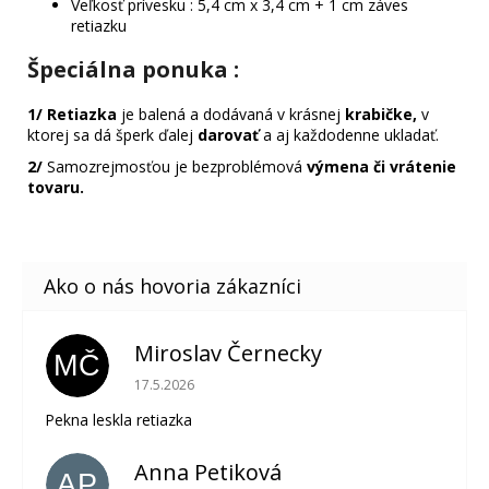
Veľkosť prívesku : 5,4 cm x 3,4 cm + 1 cm záves
retiazku
Špeciálna ponuka
:
1/
Retiazka
je balená a dodávaná v krásnej
krabičke,
v
ktorej sa dá šperk ďalej
darovať
a aj každodenne ukladať.
2/
Samozrejmosťou je bezproblémová
výmena či vrátenie
tovaru.
Miroslav Černecky
MČ
Hodnotenie obchodu je 5 z 5 hviezdičiek.
17.5.2026
Pekna leskla retiazka
Anna Petiková
AP