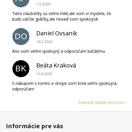
Hodnotenie obchodu je 5 z 5 hviezdičiek.
7.5.2026
Tieto náušničky sú veľmi milé,ale som si myslela, že
budú väčšie guličky,ale nevadí som spokojná!
Daniel Ovsanik
DO
Hodnotenie obchodu je 5 z 5 hviezdičiek.
14.2.2026
Áno som veľmi spokojný a odporúčam každému.
Beáta Kraková
BK
Hodnotenie obchodu je 5 z 5 hviezdičiek.
10.9.2025
S nákupom v tomto e-shope som bola veľmi spokojná,
odporúčam.
Zobraziť ďalšie recenzie
Z
á
Informácie pre vás
p