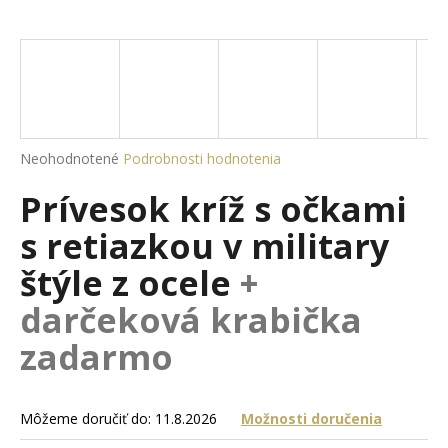
á
j
s
ť
?
Priemerné
Neohodnotené
Podrobnosti hodnotenia
hodnotenie
Prívesok kríž s očkami
produktu
je
HĽADAŤ
s retiazkou v military
0,0
z
štýle z ocele
+
5
hviezdičiek.
darčeková krabička
O
d
zadarmo
p
o
r
Môžeme doručiť do:
11.8.2026
Možnosti doručenia
ú