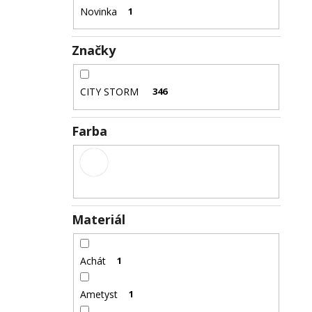
JANG
+ DARČEKOVÁ KRABIČKA
Novinka
1
ZADARMO
22,87 €
Značky
CITY STORM
346
Farba
Materiál
Achát
1
Ametyst
1