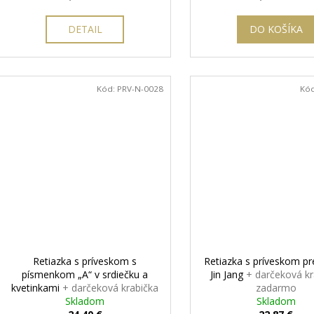
cena:
cena:
DETAIL
DO KOŠÍKA
Kód:
PRV-N-0028
Kó
Retiazka s príveskom s
Retiazka s príveskom p
písmenkom „A“ v srdiečku a
Jin Jang
+ darčeková kr
kvetinkami
+ darčeková krabička
zadarmo
zadarmo
Skladom
Skladom