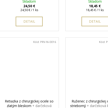
zadarmo
Skladom
krabička zadarm
Skladom
24,50 €
18,45 €
Jednotková
Jednotková
24,50 € / 1 ks
18,45 € / 1 ks
cena:
cena:
DETAIL
DETAIL
Kód:
PRV-N-0016
Kód:
P
Retiazka z chirurgickej ocele so
Ruženec z chirurgickej 
zlatým bleskom
+ darčeková
strieborný
+ darčeková 