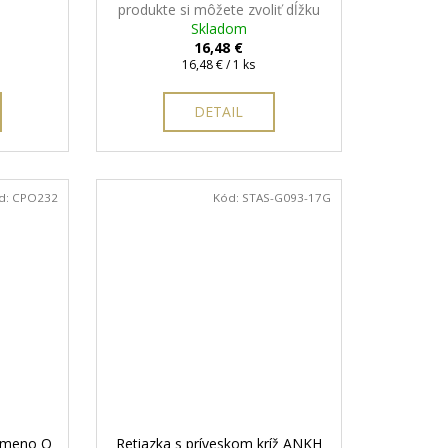
produkte si môžete zvoliť dĺžku
Skladom
retiazky
16,48 €
Jednotková
16,48 € / 1 ks
cena:
DETAIL
d:
CPO232
Kód:
STAS-G093-17G
ísmeno O
Retiazka s príveskom kríž ANKH