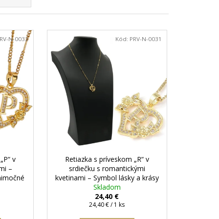
RV-N-0032
Kód:
PRV-N-0031
„P“ v
Retiazka s príveskom „R“ v
mi –
srdiečku s romantickými
nimočné
kvetinami – Symbol lásky a krásy
abička
+ darčeková krabička zadarmo
Skladom
24,40 €
Jednotková
24,40 € / 1 ks
cena: