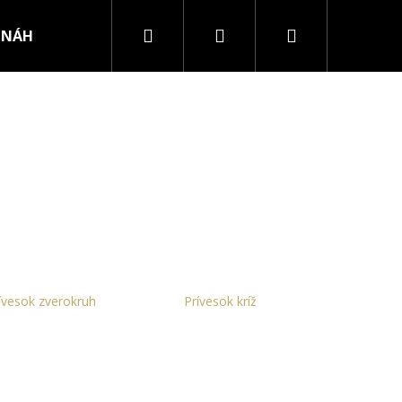
Hľadať
Prihlásenie
Nákupný
NÁHRDELNÍKY
PRSTENE
košík
ívesok zverokruh
Prívesok kríž
RURGICKEJ OCELE