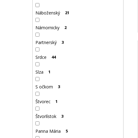
Náboženský
21
Námornicky
2
Partnerský
3
Srdce
44
Slza
1
S očkom
3
Štvorec
1
Štvorlístok
3
Panna Mária
5