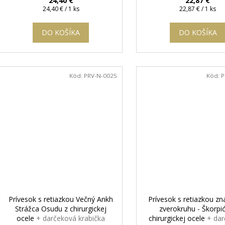
24,40 €
22,87 €
Jednotková
Jednotková
24,40 € / 1 ks
22,87 € / 1 ks
cena:
cena:
DO KOŠÍKA
DO KOŠÍKA
Kód:
PRV-N-0025
Kód:
P
Prívesok s retiazkou Večný Ankh
Prívesok s retiazkou z
Strážca Osudu z chirurgickej
zverokruhu - Škorpi
ocele
+ darčeková krabička
chirurgickej ocele
+ da