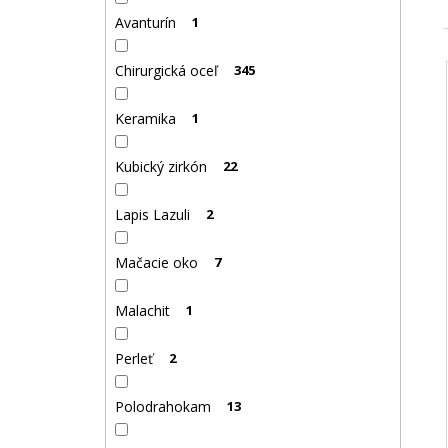
Avanturín
1
Chirurgická oceľ
345
Keramika
1
Kubický zirkón
22
Lapis Lazuli
2
Mačacie oko
7
Malachit
1
Perleť
2
Polodrahokam
13