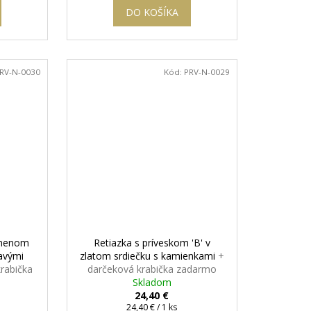
DO KOŠÍKA
RV-N-0030
Kód:
PRV-N-0029
smenom
Retiazka s príveskom 'B' v
tavými
zlatom srdiečku s kamienkami
+
rabička
darčeková krabička zadarmo
Skladom
24,40 €
Jednotková
24,40 € / 1 ks