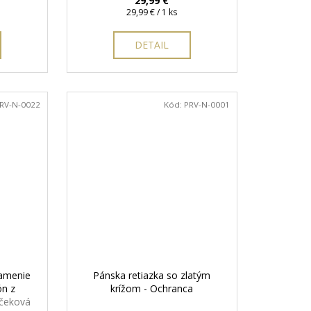
29,99 €
Jednotková
29,99 € / 1 ks
cena:
DETAIL
RV-N-0022
Kód:
PRV-N-0001
namenie
Pánska retiazka so zlatým
ón z
krížom - Ochranca
rčeková