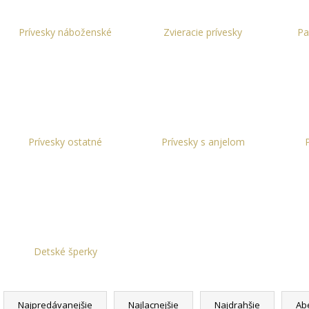
DAMIAN
+ PRI TOMTO PRODUKTE SI
ZLATÁ - MADIS
MÔŽETE ZVOLIŤ DĹŽKU RETIAZKY
KRABIČKA ZAD
16,48 €
7,63 €
Prívesky náboženské
Zvieracie prívesky
Pa
Prívesky ostatné
Prívesky s anjelom
Detské šperky
R
a
Najpredávanejšie
Najlacnejšie
Najdrahšie
Ab