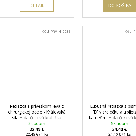
DETAIL
DO KOŠÍKA
Kód:
PRV-N-0033
Kód:
P
Retiazka s príveskom leva z
Luxusná retiazka s pí
chirurgickej ocele - Kráľovská
'D' v srdiečku a trblie
sila
+ darčeková krabička
kameňmi
+ darčeková k
zadarmo
Skladom
zadarmo
Skladom
22,49 €
24,40 €
Jednotková
Jednotková
22,49 € / 1 ks
24,40 € / 1 ks