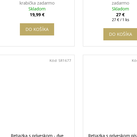
krabička zadarmo
zadarmo
Skladom
Skladom
19,99 €
27 €
Jednotková
27 € / 1 ks
cena:
DO KOŠÍKA
DO KOŠÍKA
Kód:
SR1677
Kó
Retiazka s príveskom - dve
Retiazka s príveskom p