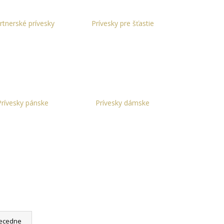
ON
+ DARČEKOVÁ
ARMO
rtnerské prívesky
Prívesky pre šťastie
Prívesky pánske
Prívesky dámske
ecedne