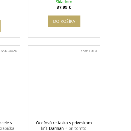
o
Skladom
37,99 €
DO KOŠÍKA
RV-N-0020
Kód:
F010
ocele v
Oceľová retiazka s príveskom
krabička
kríž Damian
+ pri tomto