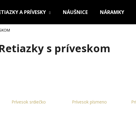
ETIAZKY A PRÍVESKY
NÁUŠNICE
NÁRAMKY
ESKOM
Čo potrebujete nájsť?
Retiazky s príveskom
HĽADAŤ
Odporúčame
Prívesok srdiečko
Prívesok písmeno
Pr
OCEĽOVÁ RETIAZKA S PRÍVESKOM KRÍŽ
RETIAZKA Z CHI