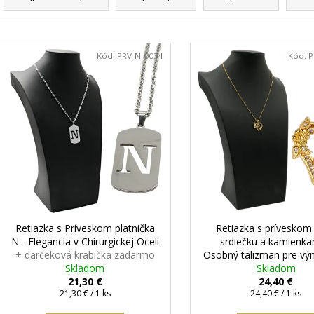
d
e
V
n
ý
Kód:
PRV-N-0034
Kód:
P
i
p
e
i
p
s
r
p
o
r
d
o
u
d
k
u
t
k
Retiazka s Príveskom platnička
Retiazka s príveskom 
o
t
N - Elegancia v Chirurgickej Oceli
srdiečku a kamienka
v
+ darčeková krabička zadarmo
Osobný talizman pre vý
o
Skladom
chvíle
+ darčeková kr
Skladom
v
21,30 €
zadarmo
24,40 €
Jednotková
Jednotková
21,30 € / 1 ks
24,40 € / 1 ks
cena:
cena: