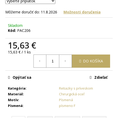
č
a
m
Môžeme doručiť do:
11.8.2026
Možnosti doručenia
e
Skladom
Kód:
PAC206
RETIAZKA
S
15,63 €
PRÍVESKOM
ANJEL
V
Jednotková
15,63 € / 1 ks
TVARE
cena:
KRÍŽIKU
DO KOŠÍKA
+
PRI
TOMTO
Opýtať sa
Zdieľať
PRODUKTE
SI
MÔŽETE
Kategória
:
Retiazky s príveskom
ZVOLIŤ
Materiál
:
Chirurgická oceľ
DĹŽKU
Motív
:
Písmená
RETIAZKY
Písmená
:
písmeno F
18,77
€