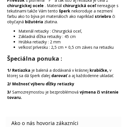
Prívesok
s písmena " F " a tak isto aj retiazka je celá z
chirurgickej ocele
. Materiál
chirurgická oceľ
nereaguje s
tekutinami takže Vám tento
šperk
nekoroduje a nezmení
farbu ako to býva pri materiáloch ako napríklad
striebro
či
obyčajná
bižutéria
zliatina.
Materiál retiazky : Chirurgická oceľ,
Základná dĺžka retiazky : 45 cm
Hrúbka retiazky : 2 mm
veľkosť prívesku : 2,5 cm + 0,5 cm záves na retiazku
Špeciálna ponuka
:
1/
Retiazka
je balená a dodávaná v krásnej
krabičke,
v
ktorej sa dá šperk ďalej
darovať
a aj každodenne ukladať.
2/
Možnosť výberu dĺžky retiazky
3/
Samozrejmosťou je bezproblémová
výmena či vrátenie
tovaru.