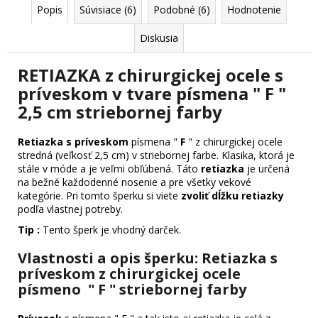
Popis
Súvisiace (6)
Podobné (6)
Hodnotenie
Diskusia
RETIAZKA z chirurgickej ocele s
príveskom v tvare písmena " F "
2,5 cm striebornej farby
Retiazka s príveskom
písmena "
F
" z chirurgickej ocele
stredná (veľkosť 2,5 cm) v striebornej farbe. Klasika, ktorá je
stále v móde a je veľmi obľúbená. Táto
retiazka
je určená
na bežné každodenné nosenie a pre všetky vekové
kategórie. Pri tomto šperku si viete
zvoliť dĺžku retiazky
podľa vlastnej potreby.
Tip :
Tento šperk je vhodný darček.
Vlastnosti a opis šperku: Retiazka s
príveskom z chirurgickej ocele
písmeno " F " striebornej farby