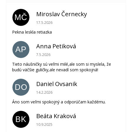
Miroslav Černecky
MČ
Hodnotenie obchodu je 5 z 5 hviezdičiek.
17.5.2026
Pekna leskla retiazka
Anna Petiková
AP
Hodnotenie obchodu je 5 z 5 hviezdičiek.
7.5.2026
Tieto náušničky sú veľmi milé,ale som si myslela, že
budú väčšie guličky,ale nevadí som spokojná!
Daniel Ovsanik
DO
Hodnotenie obchodu je 5 z 5 hviezdičiek.
14.2.2026
Áno som veľmi spokojný a odporúčam každému.
Beáta Kraková
BK
Hodnotenie obchodu je 5 z 5 hviezdičiek.
10.9.2025