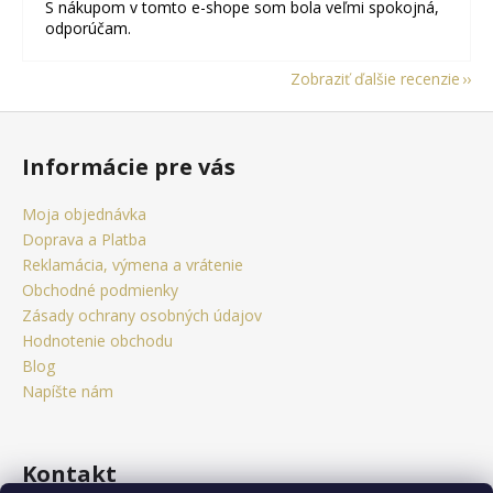
S nákupom v tomto e-shope som bola veľmi spokojná,
odporúčam.
Zobraziť ďalšie recenzie
Z
á
Informácie pre vás
p
ä
Moja objednávka
t
Doprava a Platba
i
Reklamácia, výmena a vrátenie
e
Obchodné podmienky
Zásady ochrany osobných údajov
Hodnotenie obchodu
Blog
Napíšte nám
Kontakt