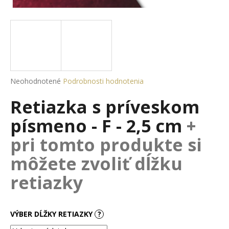
á
j
s
ť
?
Priemerné
Neohodnotené
Podrobnosti hodnotenia
hodnotenie
Retiazka s príveskom
produktu
je
HĽADAŤ
písmeno - F - 2,5 cm
+
0,0
z
pri tomto produkte si
5
hviezdičiek.
môžete zvoliť dĺžku
O
d
retiazky
p
o
r
VÝBER DĹŽKY RETIAZKY
?
ú