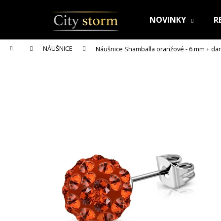
K
Prejsť
na
o
NOVINKY
R
obsah
Späť
Späť
š
do
do
í
Domov
NÁUŠNICE
Náušnice Shamballa oranžové - 6 mm
+ da
k
obchodu
obchodu
RETIAZKA S PRÍVESKOM PRE DVOCH JIN