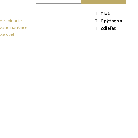
ON
+ DARČEKOVÁ
ARMO
Tlač
CE
é zapínanie
Opýtať sa
vacie náušnice
Zdieľať
cká oceľ