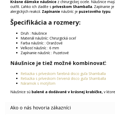
Krásne dámske náušnice
z chirurgickej ocele. Náušnice maj
outfit. Ľahko ich zladíte s
príveskom Shamballa
. Zapínanie j
alergických reakcií.
Zapínanie
náušníc je
puzetového typu
.
Špecifikácia a rozmery:
Druh : Náušnice
Materiál náušníc: Chirurgická oceľ
Farba náušníc : Oranžové
Veľkosť náušníc : 6 mm
Zapínanie náušníc : Puzetové
Náušnice je tiež možné kombinovať
:
Retiazka s príveskom farebná disco guľa Shamballa
Retiazka s príveskom červená disco guľa Shamballa
Náramok s motýľom
Náušnice sú
balené a dodávané v krásnej krabičke,
v ktore