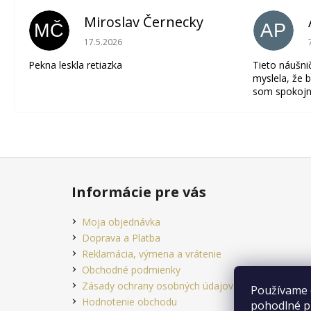
Miroslav Černecky
MČ
AP
Hodnotenie obchodu je 5 z 5 hviezdičiek.
17.5.2026
Pekna leskla retiazka
Tieto náušni
myslela, že b
som spokojn
Z
á
Informácie pre vás
p
ä
Moja objednávka
t
Doprava a Platba
i
Reklamácia, výmena a vrátenie
e
Obchodné podmienky
Zásady ochrany osobných údajov
Používame 
Hodnotenie obchodu
pohodlné p