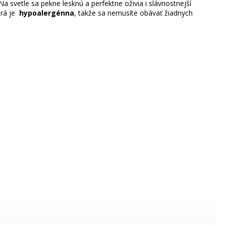
Na svetle sa pekne lesknú a perfektne oživia i slávnostnejší
orá je
hypoalergénna
, takže sa nemusíte obávať žiadnych