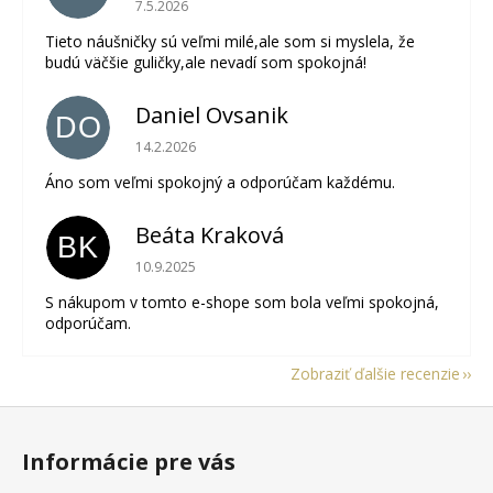
Hodnotenie obchodu je 5 z 5 hviezdičiek.
7.5.2026
Tieto náušničky sú veľmi milé,ale som si myslela, že
budú väčšie guličky,ale nevadí som spokojná!
Daniel Ovsanik
DO
Hodnotenie obchodu je 5 z 5 hviezdičiek.
14.2.2026
Áno som veľmi spokojný a odporúčam každému.
Beáta Kraková
BK
Hodnotenie obchodu je 5 z 5 hviezdičiek.
10.9.2025
S nákupom v tomto e-shope som bola veľmi spokojná,
odporúčam.
Zobraziť ďalšie recenzie
Z
á
Informácie pre vás
p