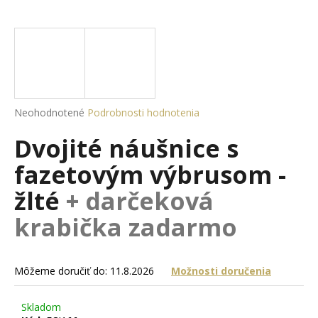
á
j
s
ť
?
Priemerné
Neohodnotené
Podrobnosti hodnotenia
hodnotenie
Dvojité náušnice s
produktu
je
HĽADAŤ
fazetovým výbrusom -
0,0
z
žlté
+ darčeková
5
hviezdičiek.
krabička zadarmo
O
d
p
Môžeme doručiť do:
11.8.2026
Možnosti doručenia
o
r
ú
Skladom