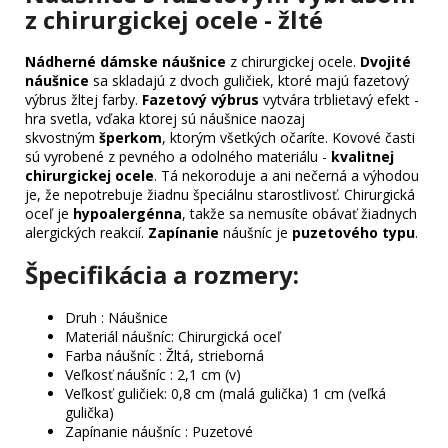
z chirurgickej ocele - žlté
Nádherné dámske náušnice
z chirurgickej ocele.
Dvojité
náušnice
sa skladajú z dvoch guličiek, ktoré majú fazetový
výbrus žltej farby.
Fazetový výbrus
vytvára trblietavý efekt -
hra svetla, vďaka ktorej sú náušnice naozaj
skvostným
šperkom
, ktorým všetkých očaríte. Kovové časti
sú vyrobené z pevného a odolného materiálu -
kvalitnej
chirurgickej ocele
. Tá nekoroduje a ani nečerná a výhodou
je, že nepotrebuje žiadnu špeciálnu starostlivosť. Chirurgická
oceľ je
hypoalergénna
, takže sa nemusíte obávať žiadnych
alergických reakcií.
Zapínanie
náušníc je
puzetového typu
.
Špecifikácia a rozmery:
Druh : Náušnice
Materiál náušníc: Chirurgická oceľ
Farba náušníc : Žltá, strieborná
Veľkosť náušníc : 2,1 cm (v)
Veľkosť guličiek: 0,8 cm (malá gulička) 1 cm (veľká
gulička)
Zapínanie náušníc : Puzetové