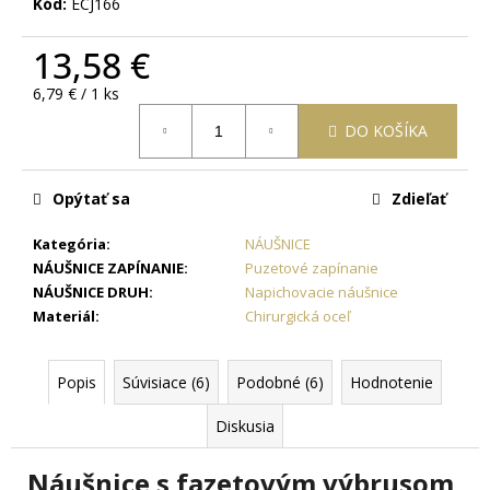
č
Kód:
ECJ166
a
m
13,58 €
e
Jednotková
6,79 € / 1 ks
cena:
DO KOŠÍKA
RETIAZKA
S
PRÍVESKOM
PRE
Opýtať sa
Zdieľať
DVOCH
JIN
Kategória
:
NÁUŠNICE
JANG
NÁUŠNICE ZAPÍNANIE
:
Puzetové zapínanie
+
DARČEKOVÁ
NÁUŠNICE DRUH
:
Napichovacie náušnice
KRABIČKA
Materiál
:
Chirurgická oceľ
ZADARMO
22,87
€
Popis
Súvisiace (6)
Podobné (6)
Hodnotenie
Diskusia
Náušnice s fazetovým výbrusom