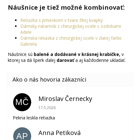
Náušnice je tiež možné kombinovať
:
Retiazka s príveskom v tvare žltej kvapky
Dámsky náramok z chirurgickej ocele s ozdobami
Adele
Dámska retiazka z chirurgickej ocele v zlatej farbe
Gabriela
Náušnice sú
balené a dodávané v krásnej krabičke,
v
ktorej sa dá šperk ďalej
darovať
a aj každodenne ukladať.
Miroslav Černecky
MČ
Hodnotenie obchodu je 5 z 5 hviezdičiek.
17.5.2026
Pekna leskla retiazka
Anna Petiková
AP