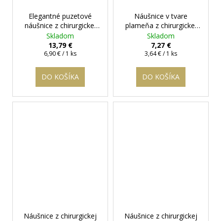
Elegantné puzetové
Náušnice v tvare
náušnice z chirurgickej
plameňa z chirurgickej
ocele - Lady Elle
+
ocele Flame
+
Skladom
Skladom
darčeková krabička
darčeková krabička
13,79 €
7,27 €
Jednotková
zadarmo
Jednotková
zadarmo
6,90 € / 1 ks
3,64 € / 1 ks
cena:
cena:
DO KOŠÍKA
DO KOŠÍKA
Náušnice z chirurgickej
Náušnice z chirurgickej