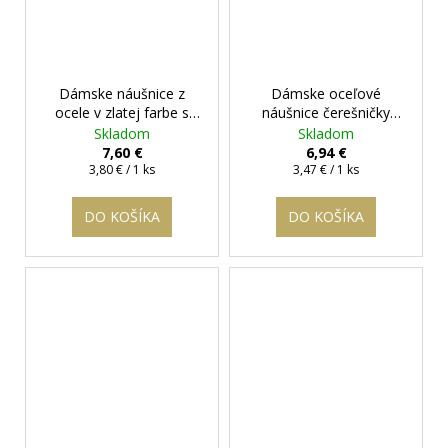
Dámske náušnice z
Dámske oceľové
ocele v zlatej farbe s
náušnice čerešničky
brúseným
čierne
+ darčeková
Skladom
Skladom
smaragdovým očkom
+
krabička zadarmo
7,60 €
6,94 €
darčeková krabička
Jednotková
Jednotková
3,80 € / 1 ks
3,47 € / 1 ks
cena:
cena:
zadarmo
DO KOŠÍKA
DO KOŠÍKA