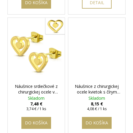
DO KOŠÍKA
DETAIL
Náušnice srdiečkové z
Náušnice z chirurgickej
chirurgickej ocele v
ocele kvietok s čírym
zlatej farbe - Belle Gold
očkom - Windie
+
Skladom
Skladom
+ darčeková krabička
darčeková krabička
7,48 €
8,15 €
Jednotková
zadarmo
Jednotková
zadarmo
3,74 € / 1 ks
4,08 € / 1 ks
cena:
cena:
DO KOŠÍKA
DO KOŠÍKA