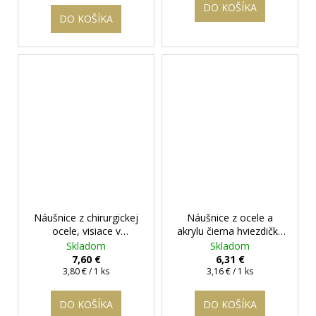
DO KOŠÍKA
DO KOŠÍKA
Náušnice z chirurgickej
Náušnice z ocele a
ocele, visiace v
akrylu čierna hviezdička
striebornej farbe a
+ darčeková krabička
Skladom
Skladom
očkom - Leontína
+
zadarmo
7,60 €
6,31 €
darčeková krabička
Jednotková
Jednotková
3,80 € / 1 ks
3,16 € / 1 ks
cena:
cena:
zadarmo
DO KOŠÍKA
DO KOŠÍKA