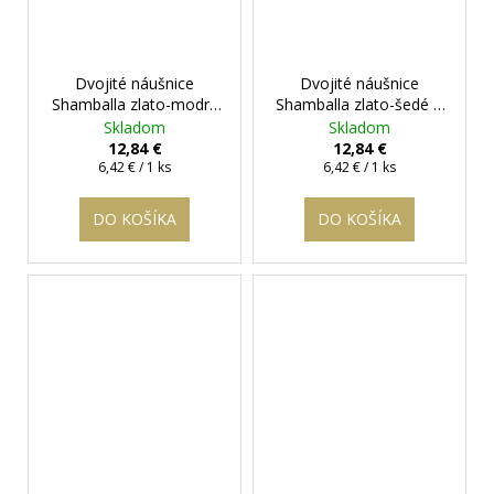
Dvojité náušnice
Dvojité náušnice
Shamballa zlato-modré
Shamballa zlato-šedé
+
+ darčeková krabička
darčeková krabička
Skladom
Skladom
zadarmo
zadarmo
12,84 €
12,84 €
Jednotková
Jednotková
6,42 € / 1 ks
6,42 € / 1 ks
cena:
cena:
DO KOŠÍKA
DO KOŠÍKA