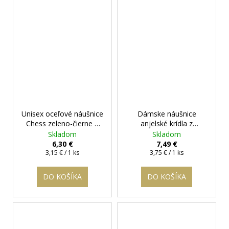
Unisex oceľové náušnice
Dámske náušnice
Chess zeleno-čierne
+
anjelské krídla z
darčeková krabička
chirurgickej ocele
+
Skladom
Skladom
zadarmo
darčeková krabička
6,30 €
7,49 €
Jednotková
Jednotková
zadarmo
3,15 € / 1 ks
3,75 € / 1 ks
cena:
cena:
DO KOŠÍKA
DO KOŠÍKA