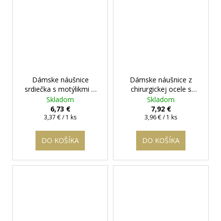
Dámske náušnice
Dámske náušnice z
srdiečka s motýlikmi
+
chirurgickej ocele s
darčeková krabička
brúseným očkom Topaz
Skladom
Skladom
zadarmo
+ darčeková krabička
6,73 €
7,92 €
Jednotková
Jednotková
zadarmo
3,37 € / 1 ks
3,96 € / 1 ks
cena:
cena:
DO KOŠÍKA
DO KOŠÍKA