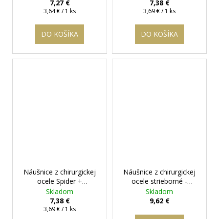
krabička zadarmo
krabička zadarmo
7,27 €
7,38 €
Jednotková
Jednotková
3,64 € / 1 ks
3,69 € / 1 ks
cena:
cena:
DO KOŠÍKA
DO KOŠÍKA
Náušnice z chirurgickej
Náušnice z chirurgickej
ocele Spider
+
ocele strieborné -
darčeková krabička
Vicente II.-10 mm
+
Skladom
Skladom
zadarmo
darčeková krabička
7,38 €
9,62 €
Jednotková
zadarmo
3,69 € / 1 ks
cena: