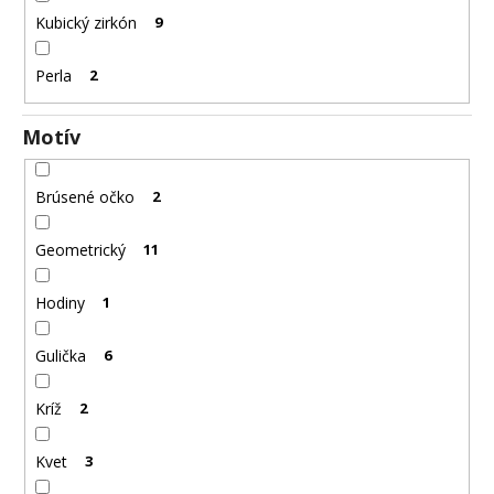
č
Kubický zirkón
9
a
m
e
Perla
2
Motív
OCEĽOVÁ
RETIAZKA
S
PRÍVESKOM
Brúsené očko
2
KRÍŽ
DAMIAN
Geometrický
11
+
PRI
TOMTO
Hodiny
1
PRODUKTE
SI
MÔŽETE
Gulička
6
ZVOLIŤ
DĹŽKU
RETIAZKY
Kríž
2
16,48
€
Kvet
3