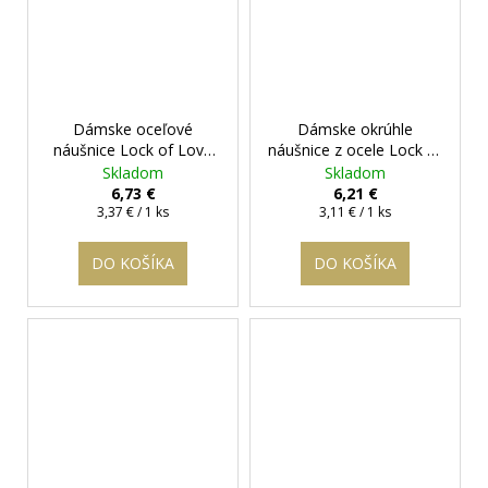
Dámske oceľové
Dámske okrúhle
náušnice Lock of Love
náušnice z ocele Lock of
čierne
+ darčeková
Love
+ darčeková
Skladom
Skladom
krabička zadarmo
krabička zadarmo
6,73 €
6,21 €
Jednotková
Jednotková
3,37 € / 1 ks
3,11 € / 1 ks
cena:
cena:
DO KOŠÍKA
DO KOŠÍKA