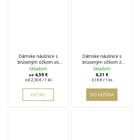
Dámske náušnice s
Dámske náušnice s
brúseným očkom vo
brúseným očkom z
farbe šampanského
ocele -oranžové
+
Skladom
Skladom
darčeková krabička
4,59 €
6,31 €
od
Jednotková
Jednotková
zadarmo
od 2,30 € / 1 ks
3,16 € / 1 ks
cena:
cena:
DETAIL
DO KOŠÍKA