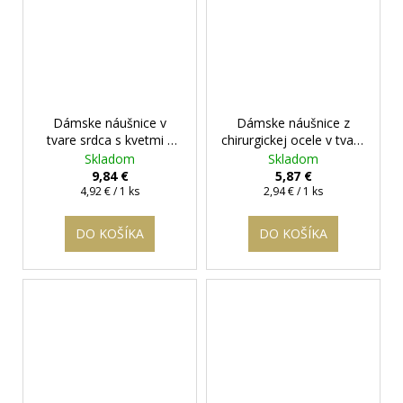
Dámske náušnice v
Dámske náušnice z
tvare srdca s kvetmi v
chirurgickej ocele v tvare
zlatej farbe Floriána
+
hviezdičky
+ darčeková
Skladom
Skladom
darčeková krabička
krabička zadarmo
9,84 €
5,87 €
Jednotková
zadarmo
Jednotková
4,92 € / 1 ks
2,94 € / 1 ks
cena:
cena:
DO KOŠÍKA
DO KOŠÍKA