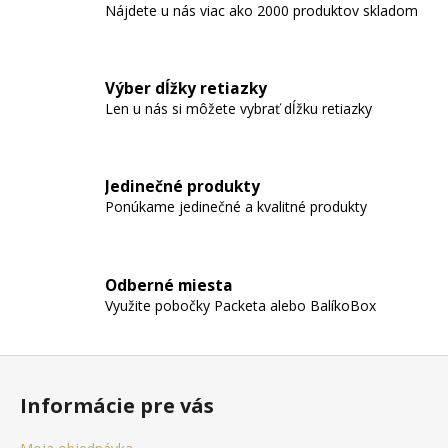
c
n
Nájdete u nás viac ako 2000 produktov skladom
i
i
e
e
p
r
Výber dĺžky retiazky
v
Len u nás si môžete vybrať dĺžku retiazky
k
y
v
Jedinečné produkty
ý
Ponúkame jedinečné a kvalitné produkty
p
i
s
u
Odberné miesta
Využite pobočky Packeta alebo BalíkoBox
Z
á
Informácie pre vás
p
ä