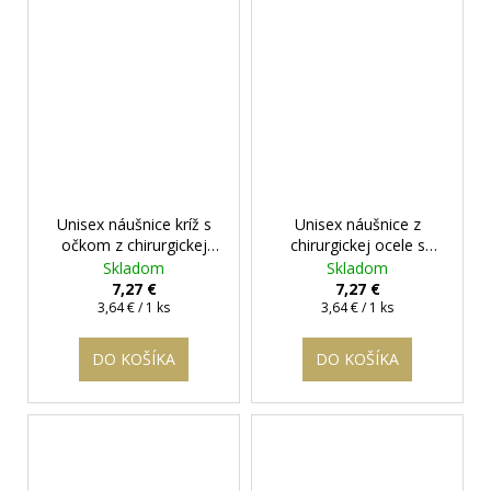
Unisex náušnice kríž s
Unisex náušnice z
očkom z chirurgickej
chirurgickej ocele s
ocele
+ darčeková
očkom Blair
+
Skladom
Skladom
krabička zadarmo
darčeková krabička
7,27 €
7,27 €
Jednotková
Jednotková
zadarmo
3,64 € / 1 ks
3,64 € / 1 ks
cena:
cena:
DO KOŠÍKA
DO KOŠÍKA