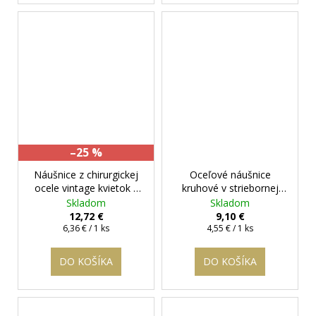
–25 %
Náušnice z chirurgickej
Oceľové náušnice
ocele vintage kvietok s
kruhové v striebornej
čírim očkom
+
farbe - Sonia
+
Skladom
Skladom
darčeková krabička
darčeková krabička
12,72 €
9,10 €
Jednotková
zadarmo
Jednotková
zadarmo
6,36 € / 1 ks
4,55 € / 1 ks
cena:
cena:
DO KOŠÍKA
DO KOŠÍKA