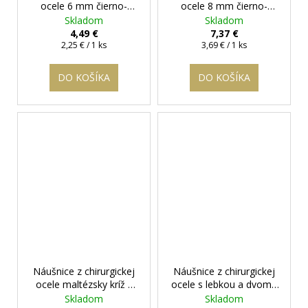
ocele 6 mm čierno-
ocele 8 mm čierno-
strieborný motív - Chess
strieborný motív - Chess
Skladom
Skladom
II.
+ darčeková krabička
+ darčeková krabička
4,49 €
7,37 €
Jednotková
zadarmo
Jednotková
zadarmo
2,25 € / 1 ks
3,69 € / 1 ks
cena:
cena:
DO KOŠÍKA
DO KOŠÍKA
Náušnice z chirurgickej
Náušnice z chirurgickej
ocele maltézsky kríž s
ocele s lebkou a dvoma
očkom
+ darčeková
mečmi
+ darčeková
Skladom
Skladom