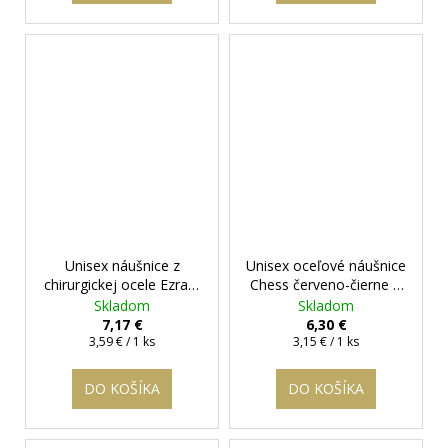
Unisex náušnice z
Unisex oceľové náušnice
chirurgickej ocele Ezra
+
Chess červeno-čierne
+
darčeková krabička
darčeková krabička
Skladom
Skladom
zadarmo
zadarmo
7,17 €
6,30 €
Jednotková
Jednotková
3,59 € / 1 ks
3,15 € / 1 ks
cena:
cena:
DO KOŠÍKA
DO KOŠÍKA