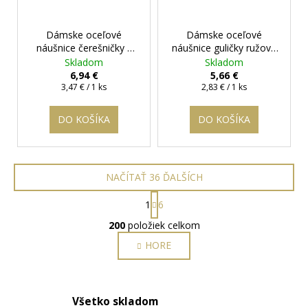
Dámske oceľové
Dámske oceľové
náušnice čerešničky v
náušnice guličky ružové
zlatej farbe
+ darčeková
- 6 mm
+ darčeková
Skladom
Skladom
krabička zadarmo
krabička zadarmo
6,94 €
5,66 €
Jednotková
Jednotková
3,47 € / 1 ks
2,83 € / 1 ks
cena:
cena:
DO KOŠÍKA
DO KOŠÍKA
NAČÍTAŤ 36 ĎALŠÍCH
S
1
6
t
O
r
200
položiek celkom
v
á
HORE
l
n
k
á
o
d
v
a
a
Všetko skladom