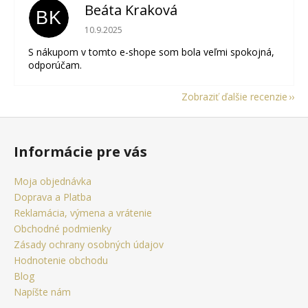
Beáta Kraková
BK
Hodnotenie obchodu je 5 z 5 hviezdičiek.
10.9.2025
S nákupom v tomto e-shope som bola veľmi spokojná,
odporúčam.
Zobraziť ďalšie recenzie
Z
á
Informácie pre vás
p
ä
Moja objednávka
t
Doprava a Platba
i
Reklamácia, výmena a vrátenie
e
Obchodné podmienky
Zásady ochrany osobných údajov
Hodnotenie obchodu
Blog
Napíšte nám