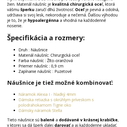
žien. Materiál náušníc je
kvalitná chirurgická oce
ľ, ktorá
vášmu
šperku
zaručí dlhú životnosť.
Oceľ
je pevná a odolná,
udržiava si svoj lesk, nekoroduje a nečerná. Ďalšou výhodou
je to, že je
hypoalergénna
a vhodná na každodenné
nosenie.
Špecifikácia a rozmery:
Druh : Náušnice
Materiál náušníc: Chirurgická oceľ
Farba náušníc : Žlto-oranžová
Priemer náušníc : 0,9 cm
Zapínanie náušníc : Puzetové
Náušnice je tiež možné kombinovať
:
Náramok Alexia I - hladký 4mm
Dámska retiazka s okrúhlym príveskom s
polodrahokamom Tigrie oko
Dámsky náramok Stella
Tieto náušnice sú
balené
a
dodávané v krásnej krabičke
,
v ktorej sa dá šperk ďalej
darovať
a aj každodenne ukladať.