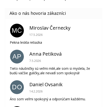
Miroslav Černecky
MČ
Hodnotenie obchodu je 5 z 5 hviezdičiek.
17.5.2026
Pekna leskla retiazka
Anna Petiková
AP
Hodnotenie obchodu je 5 z 5 hviezdičiek.
7.5.2026
Tieto náušničky sú veľmi milé,ale som si myslela, že
budú väčšie guličky,ale nevadí som spokojná!
Daniel Ovsanik
DO
Hodnotenie obchodu je 5 z 5 hviezdičiek.
14.2.2026
Áno som veľmi spokojný a odporúčam každému.