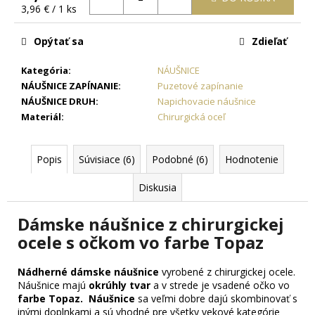
č
Jednotková
3,96 € / 1 ks
a
cena:
m
Opýtať sa
Zdieľať
e
Kategória
:
NÁUŠNICE
NÁUŠNICE ZAPÍNANIE
:
Puzetové zapínanie
RETIAZKA
S
NÁUŠNICE DRUH
:
Napichovacie náušnice
PRÍVESKOM
Materiál
:
Chirurgická oceľ
ANJEL
V
TVARE
Popis
Súvisiace (6)
Podobné (6)
Hodnotenie
KRÍŽIKU
+
PRI
Diskusia
TOMTO
PRODUKTE
Dámske náušnice z chirurgickej
SI
MÔŽETE
ocele s očkom vo farbe Topaz
ZVOLIŤ
DĹŽKU
RETIAZKY
Nádherné dámske náušnice
vyrobené z chirurgickej ocele.
Náušnice majú
okrúhly tvar
a v strede je vsadené očko vo
18,77
farbe Topaz. Náušnice
sa veľmi dobre dajú skombinovať s
€
inými doplnkami a sú vhodné pre všetky vekové kategórie