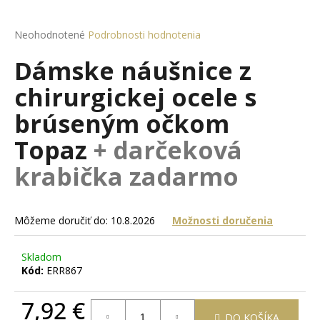
á
j
Priemerné
Neohodnotené
Podrobnosti hodnotenia
hodnotenie
s
Dámske náušnice z
produktu
ť
je
chirurgickej ocele s
?
0,0
z
brúseným očkom
5
hviezdičiek.
Topaz
+ darčeková
HĽADAŤ
krabička zadarmo
Môžeme doručiť do:
10.8.2026
Možnosti doručenia
O
d
Skladom
p
Kód:
ERR867
o
r
7,92 €
ú
DO KOŠÍKA