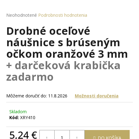
á
j
Priemerné
Neohodnotené
Podrobnosti hodnotenia
hodnotenie
s
Drobné oceľové
produktu
ť
je
náušnice s brúseným
?
0,0
z
očkom oranžové 3 mm
5
hviezdičiek.
+ darčeková krabička
HĽADAŤ
zadarmo
Môžeme doručiť do:
11.8.2026
Možnosti doručenia
O
d
Skladom
p
Kód:
XRY410
o
r
5,24 €
ú
DO KOŠÍKA