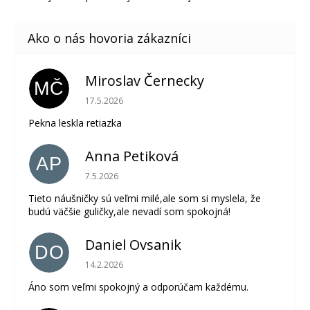
Miroslav Černecky
MČ
Hodnotenie obchodu je 5 z 5 hviezdičiek.
17.5.2026
Pekna leskla retiazka
Anna Petiková
AP
Hodnotenie obchodu je 5 z 5 hviezdičiek.
7.5.2026
Tieto náušničky sú veľmi milé,ale som si myslela, že
budú väčšie guličky,ale nevadí som spokojná!
Daniel Ovsanik
DO
Hodnotenie obchodu je 5 z 5 hviezdičiek.
14.2.2026
Áno som veľmi spokojný a odporúčam každému.