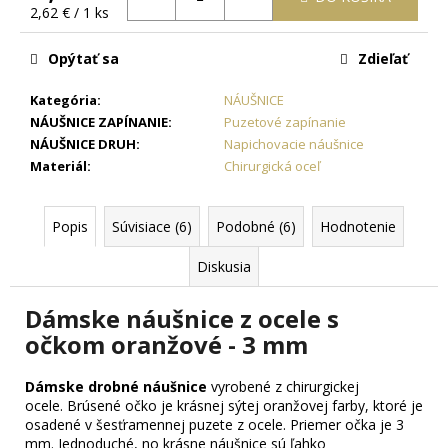
č
Jednotková
2,62 € / 1 ks
a
cena:
m
Opýtať sa
Zdieľať
e
Kategória
:
NÁUŠNICE
NÁUŠNICE ZAPÍNANIE
:
Puzetové zapínanie
OCEĽOVÁ
RETIAZKA
NÁUŠNICE DRUH
:
Napichovacie náušnice
S
Materiál
:
Chirurgická oceľ
PRÍVESKOM
KRÍŽ
DAMIAN
Popis
Súvisiace (6)
Podobné (6)
Hodnotenie
+
PRI
TOMTO
Diskusia
PRODUKTE
SI
Dámske náušnice z ocele s
MÔŽETE
ZVOLIŤ
očkom oranžové - 3 mm
DĹŽKU
RETIAZKY
Dámske drobné náušnice
vyrobené
z chirurgickej
16,48
ocele.
Brúsené očko je krásnej sýtej oranžovej farby, ktoré je
€
osadené v šesťramennej puzete z ocele. Priemer očka je 3
mm. Jednoduché, no krásne náušnice sú ľahko