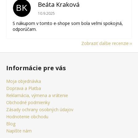
Beáta Kraková
BK
Hodnotenie obchodu je 5 z 5 hviezdičiek.
10.9.2025
S nákupom v tomto e-shope som bola veľmi spokojná,
odporúčam.
Zobraziť ďalšie recenzie
Z
á
Informácie pre vás
p
ä
Moja objednávka
t
Doprava a Platba
i
Reklamácia, výmena a vrátenie
e
Obchodné podmienky
Zásady ochrany osobných údajov
Hodnotenie obchodu
Blog
Napíšte nám