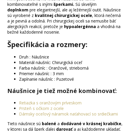
kombinovateľné s inými
šperkami.
Sú skvelým
doplnkom
pre elegantnejší, ale aj ležérnejší outit. Náušnice
sú vyrobené z
kvalitnej chirurgickej ocele
, ktorá nečerná
a je pevná a odolná. Pri chirurgickej oceli sa nemusíte báť
alergických reakcií, pretože je
hypoalergénna
a vhodná na
bežné každodenné nosenie.
Špecifikácia a rozmery:
Druh : Náušnice
Materiál náušníc: Chirurgická oceľ
Farba náušníc : Oranžové, strieborná
Priemer náušníc : 3 mm
Zapínanie náušníc : Puzetové
Náušnice je tiež možné kombinovať
:
Retiazka s oranžovým príveskom
Prsteň s očkom z ocele
Dámsky oceľový náramok naťahovací so srdiečkami
Tieto náušnice sú
balené
a
dodávané v krásnej krabičke
,
v ktorej sa dá šperk ďalej
darovať
a aj každodenne ukladať.