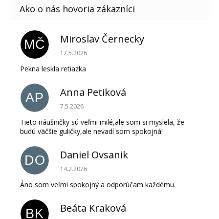
Miroslav Černecky
MČ
Hodnotenie obchodu je 5 z 5 hviezdičiek.
17.5.2026
Pekna leskla retiazka
Anna Petiková
AP
Hodnotenie obchodu je 5 z 5 hviezdičiek.
7.5.2026
Tieto náušničky sú veľmi milé,ale som si myslela, že
budú väčšie guličky,ale nevadí som spokojná!
Daniel Ovsanik
DO
Hodnotenie obchodu je 5 z 5 hviezdičiek.
14.2.2026
Áno som veľmi spokojný a odporúčam každému.
Beáta Kraková
BK