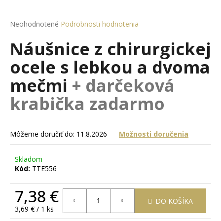
á
j
Priemerné
Neohodnotené
Podrobnosti hodnotenia
hodnotenie
s
Náušnice z chirurgickej
produktu
ť
je
ocele s lebkou a dvoma
?
0,0
z
mečmi
+ darčeková
5
hviezdičiek.
krabička zadarmo
HĽADAŤ
Môžeme doručiť do:
11.8.2026
Možnosti doručenia
O
Skladom
d
Kód:
TTE556
p
o
7,38 €
r
DO KOŠÍKA
Jednotková
3,69 € / 1 ks
ú
cena: