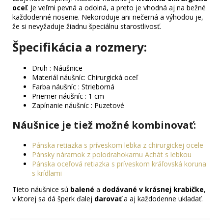
oceľ
. Je veľmi pevná a odolná, a preto je vhodná aj na bežné
každodenné nosenie. Nekoroduje ani nečerná a výhodou je,
že si nevyžaduje žiadnu špeciálnu starostlivosť.
Špecifikácia a rozmery:
Druh : Náušnice
Materiál náušníc: Chirurgická oceľ
Farba náušníc : Strieborná
Priemer náušníc : 1 cm
Zapínanie náušníc : Puzetové
Náušnice je tiež možné kombinovať
:
Pánska retiazka s príveskom lebka z chirurgickej ocele
Pánsky náramok z polodrahokamu Achát s lebkou
Pánska oceľová retiazka s príveskom kráľovská koruna
s krídlami
Tieto náušnice sú
balené
a
dodávané v krásnej krabičke
,
v ktorej sa dá šperk ďalej
darovať
a aj každodenne ukladať.