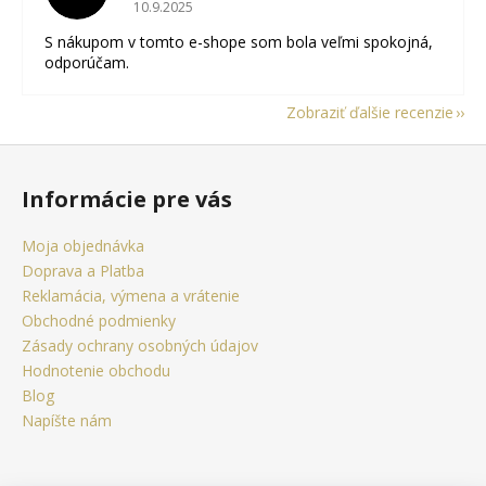
Hodnotenie obchodu je 5 z 5 hviezdičiek.
10.9.2025
S nákupom v tomto e-shope som bola veľmi spokojná,
odporúčam.
Zobraziť ďalšie recenzie
Z
á
Informácie pre vás
p
ä
Moja objednávka
t
Doprava a Platba
i
Reklamácia, výmena a vrátenie
e
Obchodné podmienky
Zásady ochrany osobných údajov
Hodnotenie obchodu
Blog
Napíšte nám