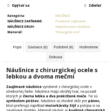
č
Opýtať sa
Zdieľať
a
m
Kategória
:
NÁUŠNICE
e
NÁUŠNICE ZAPÍNANIE
:
Puzetové zapínanie
NÁUŠNICE DRUH
:
Napichovacie náušnice
RETIAZKA
Materiál
:
Chirurgická oceľ
Z
CHIRURGICKEJ
OCELE
Popis
Súvisiace (6)
Podobné (6)
Hodnotenie
ZLATÁ
-
MADISON
Diskusia
+
DARČEKOVÁ
Náušnice z chirurgickej ocele s
KRABIČKA
ZADARMO
lebkou a dvoma mečmi
7,63
€
Zaujímavé náušnice
vyrobené z chirurgickej ocele v
striebornej farbe. Náušnice majú okrúhly tvar, na pozadí
ktorých je
čierna lebka a dva prekrížené meče
. Tie sú
symbolom pirátov.
Náušnice sú vhodné skôr pre
pánov,
ktorí preferujú napríklad
motorkársky štýl
a potrpia si na
zaujímavé doplnky. Materiál náušníc je
kvalitná chirurgická