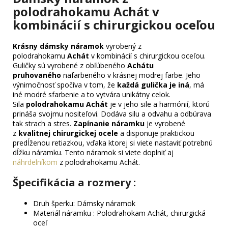
polodrahokamu Achát v
kombinácií s chirurgickou oceľou
Krásny dámsky náramok
vyrobený z
polodrahokamu
Achát
v kombinácií s chirurgickou oceľou.
Guličky sú vyrobené z obľúbeného
Achátu
pruhovaného
nafarbeného v krásnej modrej farbe. Jeho
výnimočnosť spočíva v tom, že
každá gulička je iná
, má
iné modré sfarbenie a to vytvára unikátny celok.
Sila
polodrahokamu Achát
je v jeho sile a harmónií, ktorú
prináša svojmu nositeľovi. Dodáva silu a odvahu a odbúrava
tak strach a stres.
Zapínanie náramku
je vyrobené
z
kvalitnej chirurgickej ocele
a disponuje praktickou
predĺženou retiazkou, vďaka ktorej si viete nastaviť potrebnú
dĺžku náramku. Tento náramok si viete doplniť aj
náhrdelníkom
z polodrahokamu Achát.
Špecifikácia a rozmery :
Druh šperku: Dámsky náramok
Materiál náramku : Polodrahokam Achát, chirurgická
oceľ