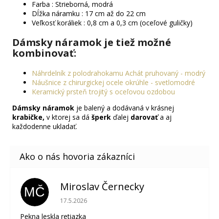
Farba : Strieborná, modrá
Dĺžka náramku : 17 cm až do 22 cm
Veľkosť koráliek : 0,8 cm a 0,3 cm (oceľové guličky)
Dámsky náramok je tiež možné
kombinovať:
Náhrdelník z polodrahokamu Achát pruhovaný - modrý
Náušnice z chirurgickej ocele okrúhle - svetlomodré
Keramický prsteň trojitý s oceľovou ozdobou
Dámsky náramok
je balený a dodávaná v krásnej
krabičke,
v ktorej sa dá
šperk
ďalej
darovať
a aj
každodenne ukladať.
Miroslav Černecky
MČ
Hodnotenie obchodu je 5 z 5 hviezdičiek.
17.5.2026
Pekna leskla retiazka