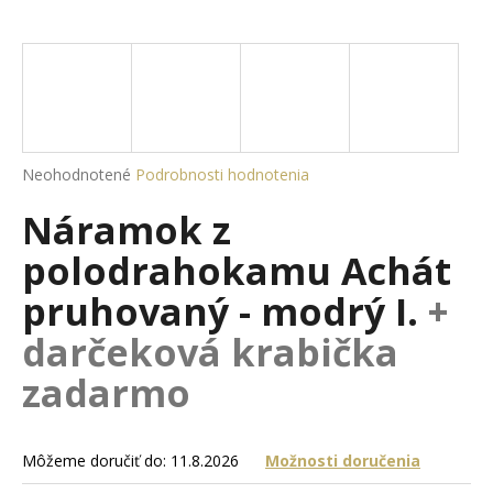
á
j
s
ť
?
Priemerné
Neohodnotené
Podrobnosti hodnotenia
hodnotenie
Náramok z
produktu
je
HĽADAŤ
polodrahokamu Achát
0,0
z
pruhovaný - modrý I.
+
5
hviezdičiek.
darčeková krabička
O
d
zadarmo
p
o
r
Môžeme doručiť do:
11.8.2026
Možnosti doručenia
ú