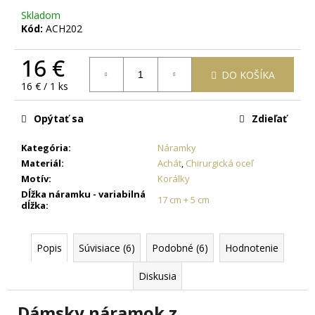
č
Skladom
a
Kód:
ACH202
m
e
16 €
DO KOŠÍKA
Jednotková
16 € / 1 ks
RETIAZKA
cena:
Z
CHIRURGICKEJ
Opýtať sa
Zdieľať
OCELE
ZLATÁ
Kategória
:
Náramky
-
MADISON
Materiál
:
Achát
,
Chirurgická oceľ
+
Motív
:
Korálky
DARČEKOVÁ
Dĺžka náramku - variabilná
KRABIČKA
17 cm + 5 cm
dĺžka
:
ZADARMO
7,63
€
Popis
Súvisiace (6)
Podobné (6)
Hodnotenie
Diskusia
Dámsky náramok z