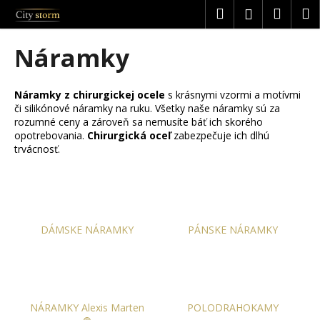
K
Prejsť
Hľadať
Náku
M
Prihláseni
na
o
obsah
Späť
Späť
košík
š
Náramky
í
Č
k
o
Náramky z chirurgickej ocele
s krásnymi vzormi a motívmi
či silikónové náramky na ruku. Všetky naše náramky sú za
p
rozumné ceny a zároveň sa nemusíte báť ich skorého
o
opotrebovania.
Chirurgická oceľ
zabezpečuje ich dlhú
t
trvácnosť.
r
e
b
u
DÁMSKE NÁRAMKY
PÁNSKE NÁRAMKY
j
e
t
e
NÁRAMKY Alexis Marten
POLODRAHOKAMY
n