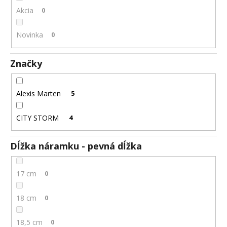
č
Akcia
0
a
m
e
Novinka
0
Značky
OCEĽOVÁ
RETIAZKA
S
PRÍVESKOM
Alexis Marten
5
KRÍŽ
DAMIAN
+
CITY STORM
4
PRI
TOMTO
PRODUKTE
Dĺžka náramku - pevná dĺžka
SI
MÔŽETE
ZVOLIŤ
17 cm
0
DĹŽKU
RETIAZKY
18 cm
0
16,48
€
18,5 cm
0