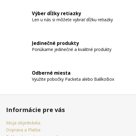
c
i
Výber dĺžky retiazky
e
Len u nás si môžete vybrať dĺžku retiazky
p
r
v
Jedinečné produkty
k
Ponúkame jedinečné a kvalitné produkty
y
v
ý
p
Odberné miesta
i
Využite pobočky Packeta alebo BalíkoBox
s
u
Z
á
Informácie pre vás
p
ä
Moja objednávka
t
Doprava a Platba