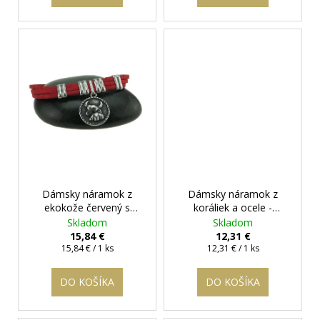
Dámsky náramok z
Dámsky náramok z
ekokože červený s
koráliek a ocele -
príveskom Býk
+
červený 8 mm
Skladom
Skladom
darčeková krabička
15,84 €
12,31 €
Jednotková
zadarmo
Jednotková
15,84 € / 1 ks
12,31 € / 1 ks
cena:
cena:
DO KOŠÍKA
DO KOŠÍKA