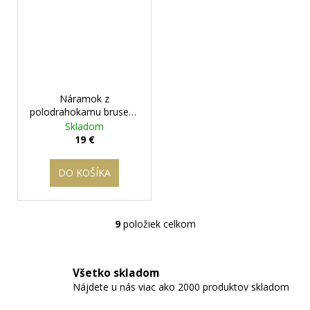
Náramok z
polodrahokamu brusený
Jadejit s achátom - Iris
+
Skladom
darčeková krabička
19 €
zadarmo
DO KOŠÍKA
9
položiek celkom
O
v
l
Všetko skladom
á
Nájdete u nás viac ako 2000 produktov skladom
d
a