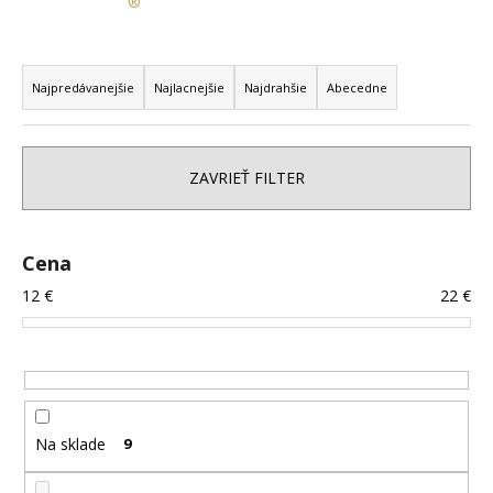
®
á
j
R
s
a
Najpredávanejšie
Najlacnejšie
Najdrahšie
Abecedne
ť
d
?
e
n
ZAVRIEŤ FILTER
i
e
p
HĽADAŤ
Cena
r
12
€
22
€
o
d
O
u
d
p
k
o
t
Na sklade
9
r
o
ú
v