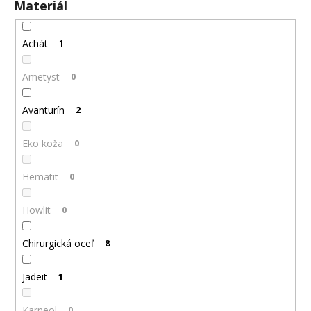
Materiál
Achát
1
Ametyst
0
Avanturín
2
Eko koža
0
Hematit
0
Howlit
0
Chirurgická oceľ
8
Jadeit
1
Karneol
0