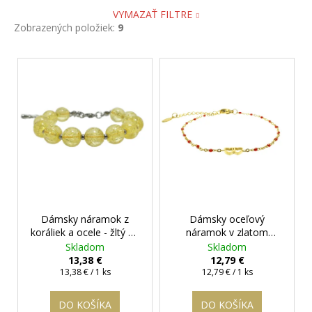
VYMAZAŤ FILTRE
Zobrazených položiek:
9
V
ý
p
i
s
p
r
o
d
Dámsky náramok z
Dámsky oceľový
u
koráliek a ocele - žltý 10
náramok v zlatom
k
mm
+ darčeková
prevedení so srdiečkami
Skladom
Skladom
t
krabička zadarmo
+ darčeková krabička
13,38 €
12,79 €
Jednotková
Jednotková
zadarmo
13,38 € / 1 ks
12,79 € / 1 ks
o
cena:
cena:
v
DO KOŠÍKA
DO KOŠÍKA