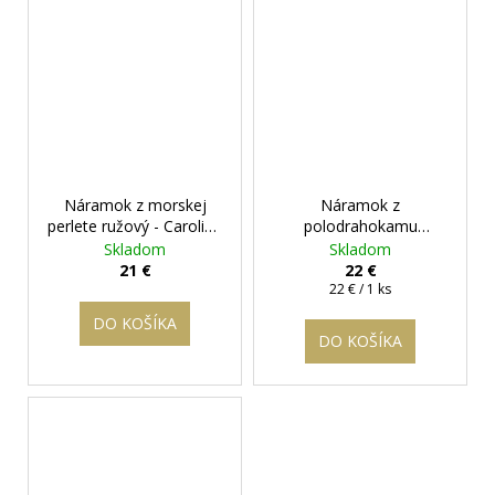
Náramok z morskej
Náramok z
perlete ružový - Caroline
polodrahokamu
+ darčeková krabička
Avanturín 12 mm - Hope
Skladom
Skladom
zadarmo
®
+ darčeková krabička
21 €
22 €
zadarmo
Jednotková
22 € / 1 ks
cena:
DO KOŠÍKA
DO KOŠÍKA