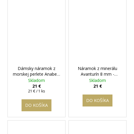
Dámsky náramok z
Náramok z minerálu
morskej perlete Anabele
Avanturín 8 mm -
+ darčeková krabička
Penelope ®
+
Skladom
Skladom
zadarmo
darčeková krabička
21 €
21 €
Jednotková
zadarmo
21 € / 1 ks
cena:
DO KOŠÍKA
DO KOŠÍKA