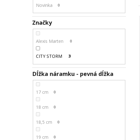
JANG
+ DARČEKOVÁ KRABIČKA
Novinka
0
ZADARMO
22,87 €
Značky
Alexis Marten
0
CITY STORM
3
Dĺžka náramku - pevná dĺžka
17 cm
0
18 cm
0
18,5 cm
0
19 cm
0