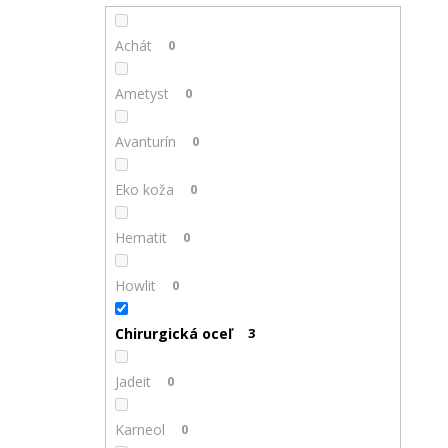
Achát
0
Ametyst
0
Avanturín
0
Eko koža
0
Hematit
0
Howlit
0
Chirurgická oceľ
3
Jadeit
0
Karneol
0