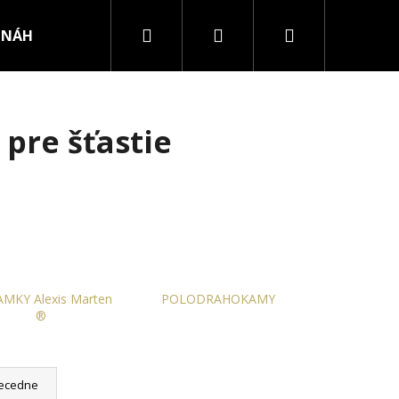
Hľadať
Prihlásenie
Nákupný
NÁHRDELNÍKY
PRSTENE
košík
pre šťastie
MKY Alexis Marten
POLODRAHOKAMY
®
RURGICKEJ OCELE
ecedne