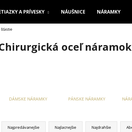
ETIAZKY A PRÍVESKY
NÁUŠNICE
NÁRAMKY
 šťastie
Čo potrebujete nájsť?
Chirurgická oceľ náramok 
HĽADAŤ
Odporúčame
DÁMSKE NÁRAMKY
PÁNSKE NÁRAMKY
NÁRA
R
a
OCEĽOVÁ RETIAZKA S PRÍVESKOM KRÍŽ
RETIAZKA Z CHI
Najpredávanejšie
Najlacnejšie
Najdrahšie
Ab