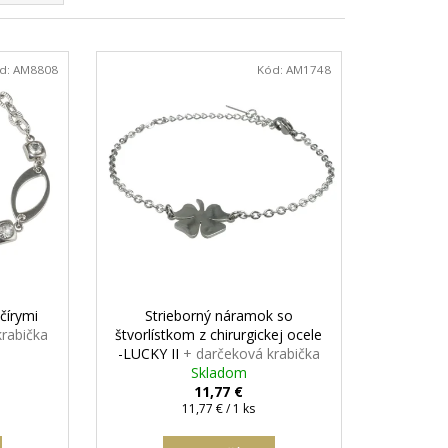
ON
+ DARČEKOVÁ
ARMO
d:
AM8808
Kód:
AM1748
čírymi
Strieborný náramok so
krabička
štvorlístkom z chirurgickej ocele
-LUCKY II
+ darčeková krabička
zadarmo
Skladom
11,77 €
Jednotková
11,77 € / 1 ks
cena: