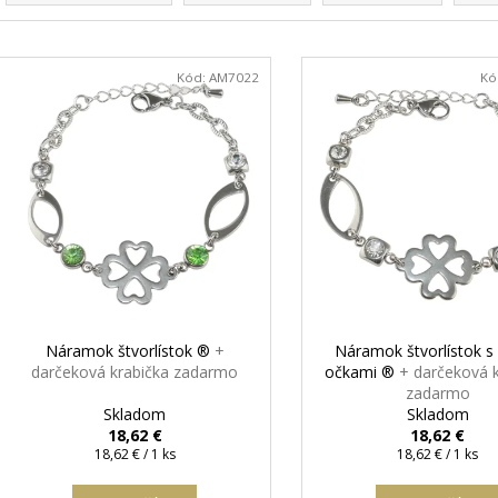
DAMIAN
+ PRI TOMTO PRODUKTE SI
ZLATÁ - MADIS
d
MÔŽETE ZVOLIŤ DĹŽKU RETIAZKY
KRABIČKA ZAD
e
V
16,48 €
7,63 €
n
ý
Kód:
AM7022
Kó
i
p
e
i
p
s
r
p
o
r
d
o
u
d
k
u
t
k
Náramok štvorlístok ®
+
Náramok štvorlístok s 
o
t
darčeková krabička zadarmo
očkami ®
+ darčeková 
v
zadarmo
o
Skladom
Skladom
v
18,62 €
18,62 €
Jednotková
Jednotková
18,62 € / 1 ks
18,62 € / 1 ks
cena:
cena: