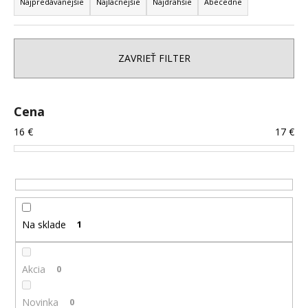
a
Najpredávanejšie
Najlacnejšie
Najdrahšie
Abecedne
á
d
j
e
s
n
ZAVRIEŤ FILTER
ť
i
?
e
p
Cena
r
16
€
17
€
o
HĽADAŤ
d
u
k
t
O
Na sklade
1
o
d
p
v
o
Akcia
0
r
ú
Novinka
0