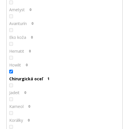
Ametyst
0
Avanturín
0
Eko koža
0
Hematit
0
Howlit
0
Chirurgická oceľ
1
Jadeit
0
Karneol
0
Korálky
0