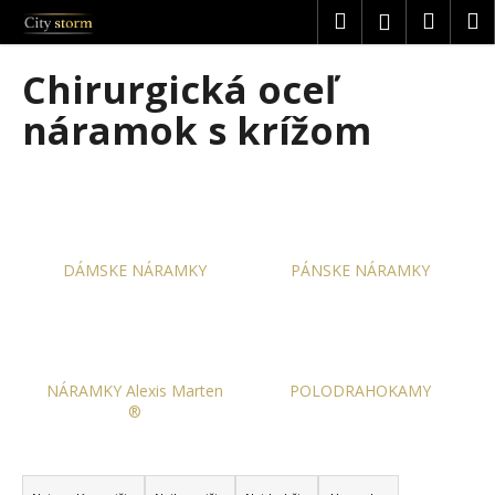
K
Prejsť
Hľadať
Náku
M
Prihláseni
na
o
obsah
Späť
Späť
košík
š
Chirurgická oceľ
í
Č
náramok s krížom
k
o
p
o
t
r
DÁMSKE NÁRAMKY
PÁNSKE NÁRAMKY
e
b
u
j
NÁRAMKY Alexis Marten
POLODRAHOKAMY
e
®
t
e
R
n