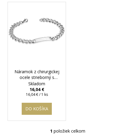
V
ý
p
i
s
p
r
o
d
Náramok z chirurgickej
u
ocele strieborný s
k
platničkou a krížom -
Skladom
t
Saint
+ darčeková
16,04 €
krabička zadarmo
Jednotková
16,04 € / 1 ks
o
cena:
v
DO KOŠÍKA
1
položiek celkom
O