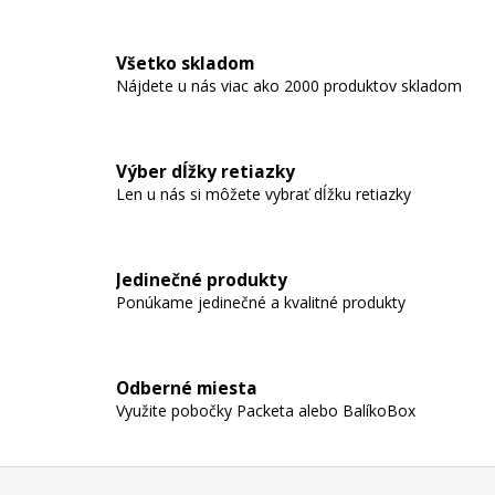
v
l
Všetko skladom
á
Nájdete u nás viac ako 2000 produktov skladom
d
a
c
i
Výber dĺžky retiazky
e
Len u nás si môžete vybrať dĺžku retiazky
p
r
v
Jedinečné produkty
k
Ponúkame jedinečné a kvalitné produkty
y
v
ý
p
Odberné miesta
i
Využite pobočky Packeta alebo BalíkoBox
s
u
Z