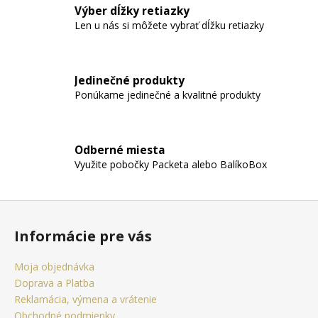
č
Výber dĺžky retiazky
a
Len u nás si môžete vybrať dĺžku retiazky
m
e
Jedinečné produkty
RETIAZKA
Ponúkame jedinečné a kvalitné produkty
S
PRÍVESKOM
ANJEL
V
Odberné miesta
TVARE
KRÍŽIKU
Využite pobočky Packeta alebo BalíkoBox
+
PRI
TOMTO
Z
PRODUKTE
á
SI
Informácie pre vás
MÔŽETE
p
ZVOLIŤ
DĹŽKU
ä
Moja objednávka
RETIAZKY
t
Doprava a Platba
18,77
i
Reklamácia, výmena a vrátenie
€
Obchodné podmienky