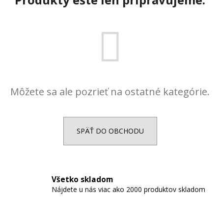
á
j
s
ť
?
Môžete sa ale pozrieť na ostatné kategórie.
HĽADAŤ
SPÄŤ DO OBCHODU
O
d
p
Všetko skladom
o
Nájdete u nás viac ako 2000 produktov skladom
r
ú