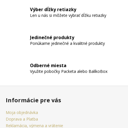
č
a
Výber dĺžky retiazky
m
Len u nás si môžete vybrať dĺžku retiazky
e
OCEĽOVÁ
Jedinečné produkty
RETIAZKA
Ponúkame jedinečné a kvalitné produkty
S
PRÍVESKOM
KRÍŽ
DAMIAN
+
Odberné miesta
PRI
Využite pobočky Packeta alebo BalíkoBox
TOMTO
PRODUKTE
SI
Z
MÔŽETE
ZVOLIŤ
á
Informácie pre vás
DĹŽKU
p
RETIAZKY
ä
16,48
Moja objednávka
€
t
Doprava a Platba
i
Reklamácia, výmena a vrátenie