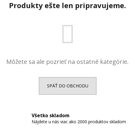
Produkty ešte len pripravujeme.
á
j
s
ť
?
Môžete sa ale pozrieť na ostatné kategórie.
HĽADAŤ
SPÄŤ DO OBCHODU
O
d
p
o
Všetko skladom
Nájdete u nás viac ako 2000 produktov skladom
r
ú