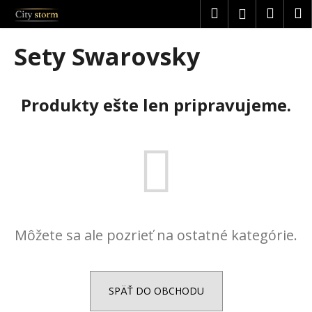
K
Prejsť
Hľadať
Náku
M
Prihláseni
na
o
obsah
Späť
Späť
košík
š
Sety Swarovsky
í
Č
k
o
Produkty ešte len pripravujeme.
p
o
t
r
e
b
u
Môžete sa ale pozrieť na ostatné kategórie.
j
e
t
e
SPÄŤ DO OBCHODU
n