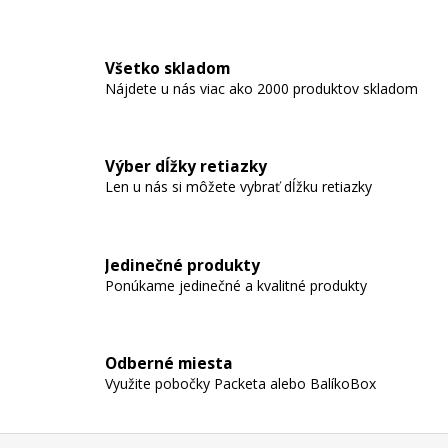
á
j
Všetko skladom
s
Nájdete u nás viac ako 2000 produktov skladom
ť
?
Výber dĺžky retiazky
Len u nás si môžete vybrať dĺžku retiazky
HĽADAŤ
Jedinečné produkty
Ponúkame jedinečné a kvalitné produkty
O
d
p
Odberné miesta
o
Využite pobočky Packeta alebo BalíkoBox
r
ú
Z