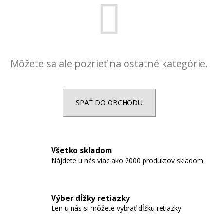
á
j
s
ť
?
Môžete sa ale pozrieť na ostatné kategórie.
SPÄŤ DO OBCHODU
HĽADAŤ
Všetko skladom
O
Nájdete u nás viac ako 2000 produktov skladom
d
p
o
r
Výber dĺžky retiazky
ú
Len u nás si môžete vybrať dĺžku retiazky