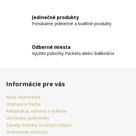
č
a
m
Jedinečné produkty
e
Ponúkame jedinečné a kvalitné produkty
RETIAZKA
S
Odberné miesta
PRÍVESKOM
Využite pobočky Packeta alebo BalíkoBox
KRÍŽ
ANKH
ZLATÝ
+
Z
DARČEKOVÁ
á
KRABIČKA
Informácie pre vás
ZADARMO
p
22,05
ä
Moja objednávka
€
t
Doprava a Platba
i
Reklamácia, výmena a vrátenie
e
Obchodné podmienky
Zásady ochrany osobných údajov
Hodnotenie obchodu