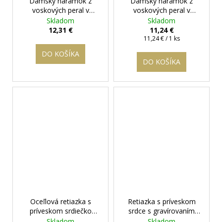
Dámsky náramok z
Dámsky náramok z
voskových peral v
voskových peral v
zelenej farbe so
modrej farbe - 8 mm -
Skladom
Skladom
srdiečkom- 8 mm
+
NAR8799
+ darčeková
12,31 €
11,24 €
dárková krabička
krabička zadarmo
Jednotková
11,24 € / 1 ks
cena:
zdarma
DO KOŠÍKA
DO KOŠÍKA
Oceľlová retiazka s
Retiazka s príveskom
príveskom srdiečko
srdce s gravírovaním
Marilyn II. - 1,7 cm
+
nápisom pravá láska
+
Skladom
Skladom