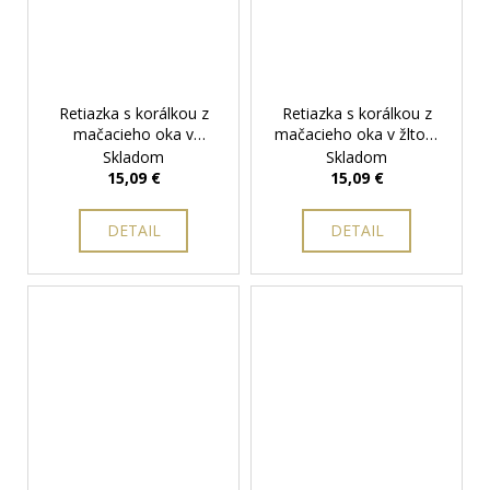
Retiazka s korálkou z
Retiazka s korálkou z
mačacieho oka v
mačacieho oka v žltom
zelenom prevedení
+
prevedení
+ darčeková
Skladom
Skladom
darčeková krabička
krabička zadarmo
15,09 €
15,09 €
zadarmo
DETAIL
DETAIL