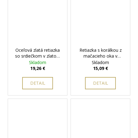
Oceľová zlatá retiazka
Retiazka s korálkou z
so srdiečkom v zlatom
mačacieho oka v
prevedení - Danielle
+
ružovom prevedení
+
Skladom
Skladom
darčeková krabička
darčeková krabička
19,26 €
15,09 €
zadarmo
zadarmo
DETAIL
DETAIL