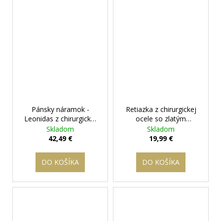
Pánsky náramok -
Retiazka z chirurgickej
Leonidas z chirurgickej
ocele so zlatým
ocele
+ darčeková
bleskom
+ darčeková
Skladom
Skladom
krabička zadarmo
krabička zadarmo
42,49 €
19,99 €
DO KOŠÍKA
DO KOŠÍKA