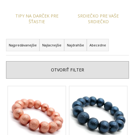
á
j
TIPY NA DARČEK PRE
SRDIEČKO PRE VAŠE
s
ŠŤASTIE
SRDIEČKO
ť
R
?
a
Najpredávanejšie
Najlacnejšie
Najdrahšie
Abecedne
d
e
n
OTVORIŤ FILTER
HĽADAŤ
i
e
V
p
ý
O
r
p
d
o
p
i
d
o
s
r
u
p
ú
k
r