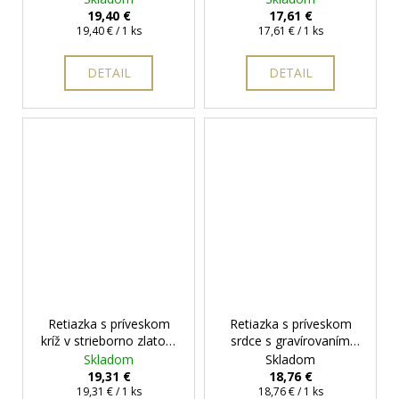
darčeková krabička
darčeková krabička
19,40 €
17,61 €
Jednotková
zadarmo
Jednotková
zadarmo
19,40 € / 1 ks
17,61 € / 1 ks
cena:
cena:
DETAIL
DETAIL
Retiazka s príveskom
Retiazka s príveskom
kríž v strieborno zlatom
srdce s gravírovaním
prevedení
+ darčeková
Mama s dieťatkom
+
Skladom
Skladom
krabička zadarmo
darčeková krabička
19,31 €
18,76 €
Jednotková
Jednotková
zadarmo
19,31 € / 1 ks
18,76 € / 1 ks