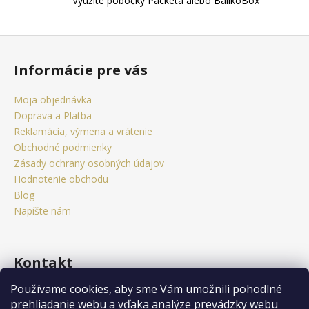
u
Využite pobočky Packeta alebo BalíkoBox
Z
á
Informácie pre vás
p
ä
Moja objednávka
t
Doprava a Platba
i
Reklamácia, výmena a vrátenie
e
Obchodné podmienky
Zásady ochrany osobných údajov
Hodnotenie obchodu
Blog
Napíšte nám
Kontakt
Používame cookies, aby sme Vám umožnili pohodlné
obchod
@
citystorm.eu
prehliadanie webu a vďaka analýze prevádzky webu
+421 950 541 742