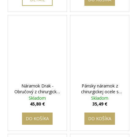
Náramok Drak -
Pánsky náramok z
Obručový z chirurgickej
chirurgickej ocele s
ocele
+ darčeková
motívom vlka
+
Skladom
Skladom
krabička zadarmo
darčeková krabička
45,80 €
35,49 €
zadarmo
DO KOŠÍKA
DO KOŠÍKA