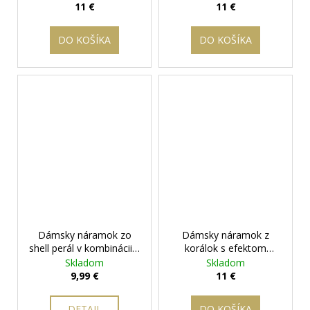
Sparkle" Purpurový
+
Sparkle" Zelený
+
11 €
11 €
darčeková krabička
darčeková krabička
zadarmo
zadarmo
DO KOŠÍKA
DO KOŠÍKA
Dámsky náramok zo
Dámsky náramok z
shell perál v kombinácii s
korálok s efektom
korálkou Frozen -
"frosted" - "Frozen
Skladom
Skladom
"Frosted Pearl
Sparkle" Hnedý
+
9,99 €
11 €
Elegance"
+ darčeková
darčeková krabička
krabička zadarmo
zadarmo
DETAIL
DO KOŠÍKA