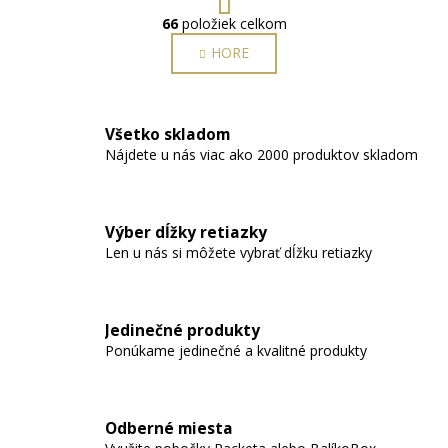
t
r
66
položiek celkom
O
á
v
HORE
n
l
k
o
á
v
d
a
Všetko skladom
a
n
Nájdete u nás viac ako 2000 produktov skladom
c
i
i
e
e
p
Výber dĺžky retiazky
r
Len u nás si môžete vybrať dĺžku retiazky
v
k
y
Jedinečné produkty
v
Ponúkame jedinečné a kvalitné produkty
ý
p
i
s
Odberné miesta