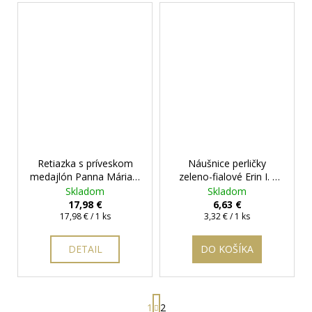
Retiazka s príveskom
Náušnice perličky
medajlón Panna Mária v
zeleno-fialové Erin I. -
zlatej farbe
+ darčeková
5,5 mm
Skladom
Skladom
krabička zadarmo
17,98 €
6,63 €
Jednotková
Jednotková
17,98 € / 1 ks
3,32 € / 1 ks
cena:
cena:
DETAIL
DO KOŠÍKA
S
1
2