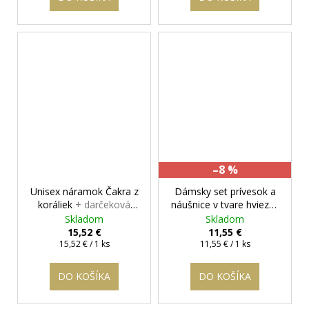
–8 %
Unisex náramok Čakra z
Dámsky set prívesok a
koráliek
+ darčeková
náušnice v tvare hviezdy
krabička zadarmo
Silver Star
+ darčeková
Skladom
Skladom
krabička zadarmo
15,52 €
11,55 €
Jednotková
Jednotková
15,52 € / 1 ks
11,55 € / 1 ks
cena:
cena:
DO KOŠÍKA
DO KOŠÍKA