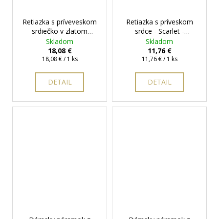
Retiazka s príveveskom
Retiazka s príveskom
srdiečko v zlatom
srdce - Scarlet -
prevedení s očkom -
SRD8978
+ darčeková
Skladom
Skladom
Zara
+ darčeková
krabička zadarmo
18,08 €
11,76 €
krabička zadarmo
Jednotková
Jednotková
18,08 € / 1 ks
11,76 € / 1 ks
cena:
cena:
DETAIL
DETAIL