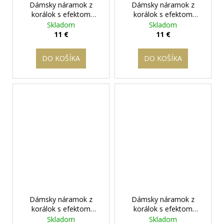
Dámsky náramok z
Dámsky náramok z
korálok s efektom
korálok s efektom
"frosted" - "Frozen
"frosted" - "Frozen
Skladom
Skladom
Sparkle" Červený
+
Sparkle" Šedý
+
11 €
11 €
darčeková krabička
darčeková krabička
zadarmo
zadarmo
DO KOŠÍKA
DO KOŠÍKA
Dámsky náramok z
Dámsky náramok z
korálok s efektom
korálok s efektom
"frosted" - "Frozen
"frosted" - "Frozen
Skladom
Skladom