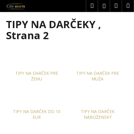
K
Prejsť
Hľadať
Náku
M
Prihláseni
na
o
obsah
Späť
Späť
košík
š
TIPY NA DARČEKY
,
í
Č
Strana 2
k
o
p
o
t
r
TIPY NA DARČEK PRE
TIPY NA DARČEK PRE
e
ŽENU
MUŽA
b
u
j
e
TIPY NA DARČEK DO 10
TIPY NA DARČEK
t
EUR
NÁBOŽENSKÝ
e
n