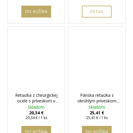
cena:
cena:
DO KOŠÍKA
DETAIL
Retiazka z chirurgickej
Pánska retiazka s
ocele s príveskom v
okrúhlym príveskom
čiernej farbe
+
draka z ocele v čiernej
Skladom
Skladom
darčeková krabička
farbe
+ darčeková
20,34 €
25,41 €
Jednotková
zadarmo
krabička zadarmo
Jednotková
20,34 € / 1 ks
25,41 € / 1 ks
cena:
cena:
DO KOŠÍKA
DO KOŠÍKA