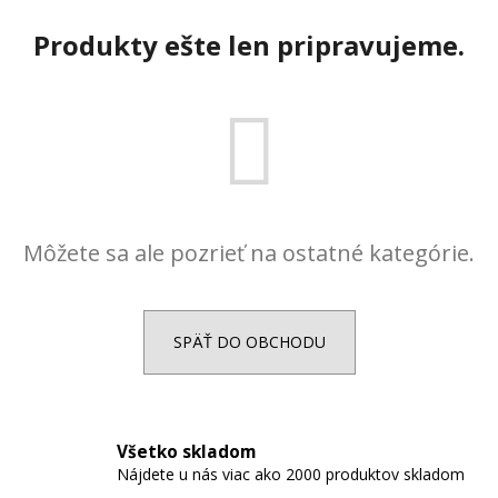
č
a
Produkty ešte len pripravujeme.
m
e
RETIAZKA
S
PRÍVESKOM
ANJEL
V
TVARE
Môžete sa ale pozrieť na ostatné kategórie.
KRÍŽIKU
+
PRI
TOMTO
PRODUKTE
SPÄŤ DO OBCHODU
SI
MÔŽETE
ZVOLIŤ
DĹŽKU
RETIAZKY
Všetko skladom
18,77
€
Nájdete u nás viac ako 2000 produktov skladom