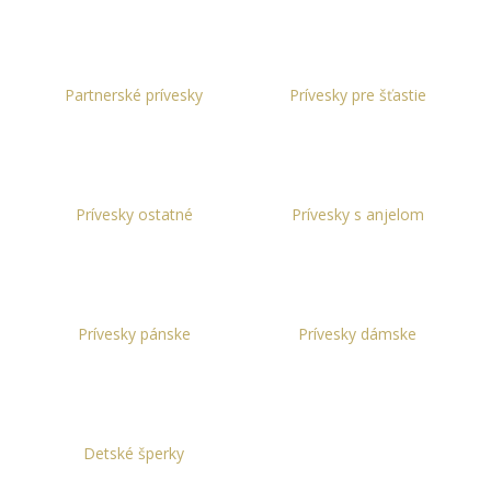
á
j
s
Partnerské prívesky
Prívesky pre šťastie
ť
?
Prívesky ostatné
Prívesky s anjelom
HĽADAŤ
Prívesky pánske
Prívesky dámske
O
d
p
o
r
Detské šperky
ú