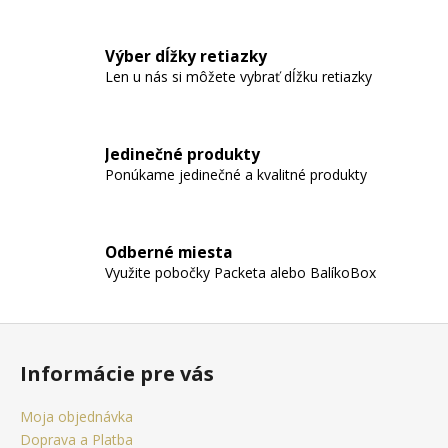
Výber dĺžky retiazky
Len u nás si môžete vybrať dĺžku retiazky
Jedinečné produkty
Ponúkame jedinečné a kvalitné produkty
Odberné miesta
Využite pobočky Packeta alebo BalíkoBox
Z
á
Informácie pre vás
p
ä
Moja objednávka
t
Doprava a Platba