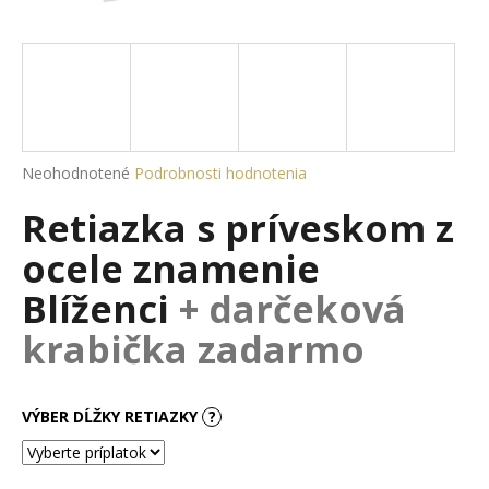
á
j
s
ť
?
Priemerné
Neohodnotené
Podrobnosti hodnotenia
hodnotenie
Retiazka s príveskom z
produktu
je
HĽADAŤ
ocele znamenie
0,0
z
Blíženci
+ darčeková
5
hviezdičiek.
krabička zadarmo
O
d
p
VÝBER DĹŽKY RETIAZKY
?
o
r
ú