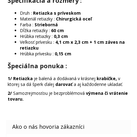
Špecifikácia a rozmery :
Druh :
Retiazka s príveskom
Materiál retiazky :
Chirurgická oceľ
Farba :
Strieborná
Dĺžka retiazky :
60 cm
Hrúbka retiazky :
0,3 cm
Veľkosť prívesku :
4,1 cm x 2,3 cm + 1 cm záves na
retiazku
Hrúbka prívesku :
0,15 cm
Špeciálna ponuka
:
1/
Retiazka
je balená a dodávaná v krásnej
krabičke,
v
ktorej sa dá šperk ďalej
darovať
a aj každodenne ukladať.
2/
Samozrejmosťou je bezproblémová
výmena či vrátenie
tovaru.