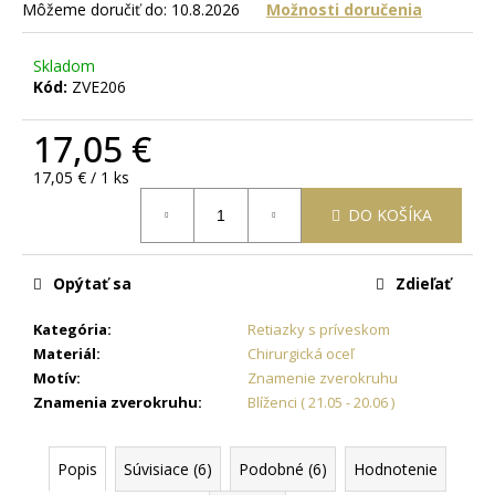
č
Môžeme doručiť do:
10.8.2026
Možnosti doručenia
a
m
Skladom
e
Kód:
ZVE206
17,05 €
RETIAZKA
S
Jednotková
17,05 € / 1 ks
PRÍVESKOM
PRE
cena:
DO KOŠÍKA
DVOCH
JIN
JANG
+
Opýtať sa
Zdieľať
DARČEKOVÁ
KRABIČKA
ZADARMO
Kategória
:
Retiazky s príveskom
Materiál
:
Chirurgická oceľ
22,87
€
Motív
:
Znamenie zverokruhu
Znamenia zverokruhu
:
Blíženci ( 21.05 - 20.06 )
Popis
Súvisiace (6)
Podobné (6)
Hodnotenie