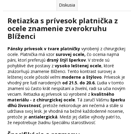
Diskusia
Retiazka s prívesok platnička z
ocele znamenie zverokruhu
Blíženci
Pánsky prívesok v tvare platničky
vyrobený z chirurgickej
ocele.
Platnička má vzor
surovej ocele,
čo ocenia najmä
páni, ktorí preferujú
drsný štýl šperkov
. V strede sú
pohyblivé dve postavy z
vysoko leštenej ocele
, ktoré
znázorňujú znamenie Blíženci. Tento kontrast surovej a
leštenej ocele pôsobí veľmi
moderne a štýlovo
.
Prívesok je
vhodný pre ľudí narodených
od 21.5. do 20.6.
Ľudia v tomto
znamení sú často krát nespútaní a živelní, radi sa učia novým
veciam.
Retiazka aj prívesok sú vyrobené z
kvalitného
materiálu - z chirurgickej ocele
. Tá zaručí Vášmu
šperku
dlhú živostnosť
, pretože nekoroduje ani nečerná a stále si
udržiava svoj lesk. Je vhodná na bežné každodenné nosenie,
pretože je
antialergická
. Medzi jej ďalšie výhody patrí to,
že nepotrebuje žiadnu špeciálnu starostlivosť.