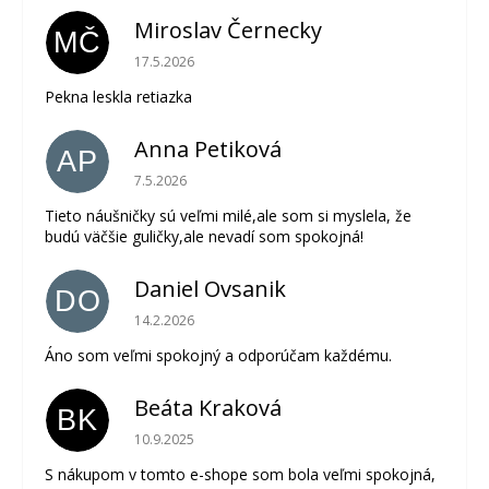
Miroslav Černecky
MČ
Hodnotenie obchodu je 5 z 5 hviezdičiek.
17.5.2026
Pekna leskla retiazka
Anna Petiková
AP
Hodnotenie obchodu je 5 z 5 hviezdičiek.
7.5.2026
Tieto náušničky sú veľmi milé,ale som si myslela, že
budú väčšie guličky,ale nevadí som spokojná!
Daniel Ovsanik
DO
Hodnotenie obchodu je 5 z 5 hviezdičiek.
14.2.2026
Áno som veľmi spokojný a odporúčam každému.
Beáta Kraková
BK
Hodnotenie obchodu je 5 z 5 hviezdičiek.
10.9.2025
S nákupom v tomto e-shope som bola veľmi spokojná,