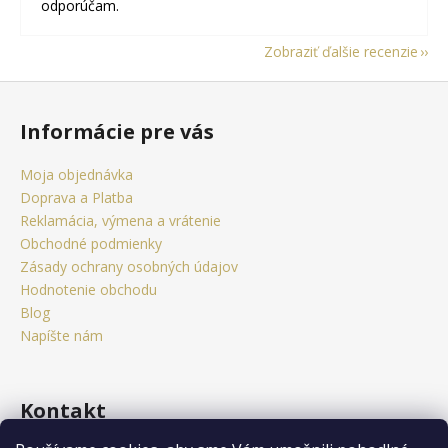
odporúčam.
Zobraziť ďalšie recenzie
Z
á
Informácie pre vás
p
ä
Moja objednávka
t
Doprava a Platba
i
Reklamácia, výmena a vrátenie
e
Obchodné podmienky
Zásady ochrany osobných údajov
Hodnotenie obchodu
Blog
Napíšte nám
Kontakt