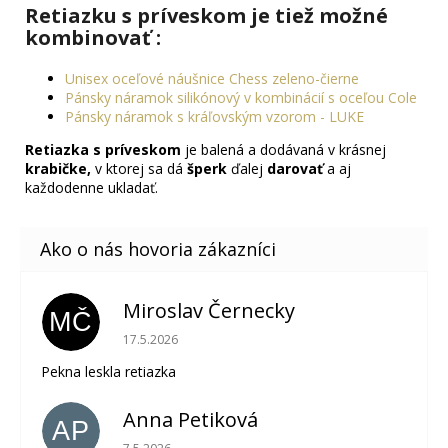
Retiazku s príveskom je tiež možné
kombinovať :
Unisex oceľové náušnice Chess zeleno-čierne
Pánsky náramok silikónový v kombinácií s oceľou Cole
Pánsky náramok s kráľovským vzorom - LUKE
Retiazka s príveskom
je balená a dodávaná v krásnej
krabičke,
v ktorej sa dá
šperk
ďalej
darovať
a aj
každodenne ukladať.
Miroslav Černecky
MČ
Hodnotenie obchodu je 5 z 5 hviezdičiek.
17.5.2026
Pekna leskla retiazka
Anna Petiková
AP
Hodnotenie obchodu je 5 z 5 hviezdičiek.