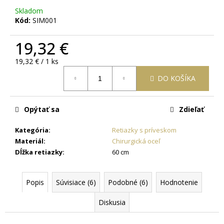
č
Skladom
a
Kód:
SIM001
m
e
19,32 €
Jednotková
19,32 € / 1 ks
OCEĽOVÁ
cena:
RETIAZKA
DO KOŠÍKA
S
PRÍVESKOM
KRÍŽ
DAMIAN
Opýtať sa
Zdieľať
+
PRI
Kategória
:
Retiazky s príveskom
TOMTO
PRODUKTE
Materiál
:
Chirurgická oceľ
SI
Dĺžka retiazky
:
60 cm
MÔŽETE
ZVOLIŤ
DĹŽKU
Popis
Súvisiace (6)
Podobné (6)
Hodnotenie
RETIAZKY
16,48
Diskusia
€