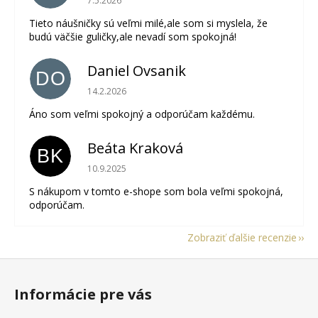
7.5.2026
Tieto náušničky sú veľmi milé,ale som si myslela, že
budú väčšie guličky,ale nevadí som spokojná!
Daniel Ovsanik
DO
Hodnotenie obchodu je 5 z 5 hviezdičiek.
14.2.2026
Áno som veľmi spokojný a odporúčam každému.
Beáta Kraková
BK
Hodnotenie obchodu je 5 z 5 hviezdičiek.
10.9.2025
S nákupom v tomto e-shope som bola veľmi spokojná,
odporúčam.
Zobraziť ďalšie recenzie
Z
á
Informácie pre vás
p