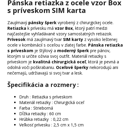
Pánska retiazka z ocele vzor Box
s príveskom SIM karta
Zaujímavý
pánsky šperk
vyrobený z chirurgickej ocele.
Retiazka
k prívesku má
vzor Box
, ktorý patrí medzi
najčastejšie vyhľadávané vzory samostatných retiazok.
Prívesok
má zaujímavý tvar
SIM karty
z vysoko leštenej
ocele v kombinácií s oceľou v zlatej farbe.
Pánska retiazka
s príveskom
je štýlový a
moderný šperk
pre pánov,
ktorým si určite oživia svoj outfit. Materiál retiazky s
príveskom je
kvalitná chirurgická oceľ
, ktorá je pevná a
odolná voči poškrabaniu.
Oceľové šperky
nekorodujú ani
nečernajú, udržiavajú si svoj tvar a lesk.
Špecifikácia a rozmery :
Druh : Retiazka s príveskom
Materiál retiazky : Chirurgická oceľ
Farba : Strieborná
Dĺžka retiazky : 60 cm
Hrúbka retiazky : 0,22 cm
Veľkosť prívesku : 2,5 cm x 1,5 cm