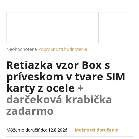
á
j
s
ť
?
Priemerné
Neohodnotené
Podrobnosti hodnotenia
hodnotenie
Retiazka vzor Box s
produktu
je
HĽADAŤ
príveskom v tvare SIM
0,0
z
karty z ocele
+
5
hviezdičiek.
darčeková krabička
O
d
zadarmo
p
o
r
Môžeme doručiť do:
12.8.2026
Možnosti doručenia
ú