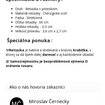
Druh : Retiazka s príveskom
Materiál retiazky : Chirurgická oceľ
Farba : Strieborná
Dĺžka retiazky : 60 cm
Hrúbka retiazky : 0,3 cm
Veľkosť prívesku : 3,6 cm x 2,7 cm
Špeciálna ponuka
:
1/
Retiazka
je balená a dodávaná v krásnej
krabičke,
v
ktorej sa dá šperk ďalej
darovať
a aj každodenne ukladať.
2/
Samozrejmosťou je bezproblémová výmena či
vrátenie tovaru.
Miroslav Černecky
MČ