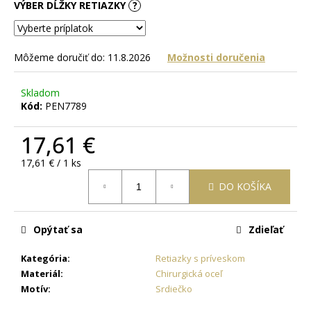
č
VÝBER DĹŽKY RETIAZKY
?
a
m
e
Môžeme doručiť do:
11.8.2026
Možnosti doručenia
OCEĽOVÁ
Skladom
RETIAZKA
Kód:
PEN7789
S
PRÍVESKOM
KRÍŽ
17,61 €
DAMIAN
+
Jednotková
17,61 € / 1 ks
PRI
cena:
TOMTO
DO KOŠÍKA
PRODUKTE
SI
MÔŽETE
Opýtať sa
Zdieľať
ZVOLIŤ
DĹŽKU
RETIAZKY
Kategória
:
Retiazky s príveskom
16,48
Materiál
:
Chirurgická oceľ
€
Motív
:
Srdiečko