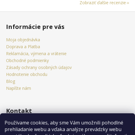
Zobraziť ďalšie recenzie
Z
á
Informácie pre vás
p
ä
Moja objednávka
t
Doprava a Platba
i
Reklamácia, výmena a vrátenie
e
Obchodné podmienky
Zásady ochrany osobných údajov
Hodnotenie obchodu
Blog
Napíšte nám
Kontakt
Používame cookies, aby sme Vám umožnili pohodlné
obchod
@
citystorm.eu
prehliadanie webu a vďaka analýze prevádzky webu
+421 950 541 742