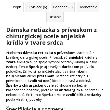
Popis
Súvisiace (6)
Podobné (6)
Hodnotenie
Diskusia
Dámska retiazka s príveskom z
chirurgickej ocele anjelské
krídla v tvare srdca
Nádherná
dámska retiazka s príveskom
vyrobená z
kvalitnej chirurgickej ocele. Prívesok sú
anjelské krídla v
tvare srdiečka,
čo spája symbol ochrany (krídla) a lásky
(srdce). Tento
šperk
je aj skvelým
darčekom
pre Vašu
polovičku. Ľahko si ho môžete zladiť s
náramkom
,
náušnicami
alebo
prsteňom
. Materiál retiazky a s
príveskom je
kvalitná oceľ
, ktorá je pevná a odolná
.
Šperky z chirurgickej ocele
sú vhodné na bežné
každodenné nosenie, pretože sú
antialergické
, nečernajú a
nekorodujú. Pri tomto šperku si viete
zvoliť dĺžku retiazky
podľa vlastnej potreby.
Špecifikácia a rozmery :