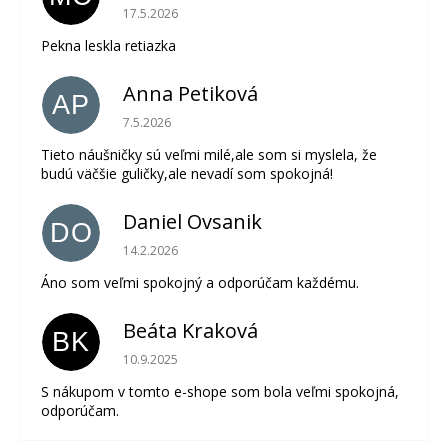
Hodnotenie obchodu je 5 z 5 hviezdičiek.
17.5.2026
Pekna leskla retiazka
Anna Petiková
AP
Hodnotenie obchodu je 5 z 5 hviezdičiek.
7.5.2026
Tieto náušničky sú veľmi milé,ale som si myslela, že
budú väčšie guličky,ale nevadí som spokojná!
Daniel Ovsanik
DO
Hodnotenie obchodu je 5 z 5 hviezdičiek.
14.2.2026
Áno som veľmi spokojný a odporúčam každému.
Beáta Kraková
BK
Hodnotenie obchodu je 5 z 5 hviezdičiek.
10.9.2025
S nákupom v tomto e-shope som bola veľmi spokojná,
odporúčam.