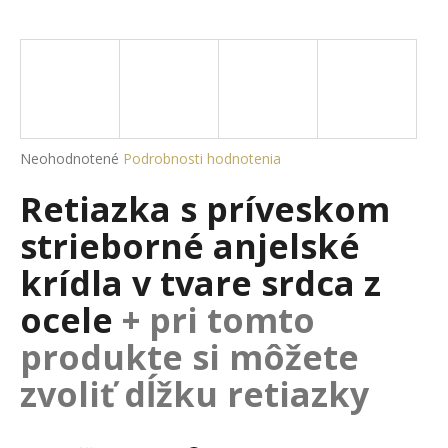
á
j
s
ť
?
Priemerné
Neohodnotené
Podrobnosti hodnotenia
hodnotenie
Retiazka s príveskom
produktu
je
HĽADAŤ
strieborné anjelské
0,0
z
krídla v tvare srdca z
5
hviezdičiek.
ocele
+ pri tomto
O
d
produkte si môžete
p
zvoliť dĺžku retiazky
o
r
ú