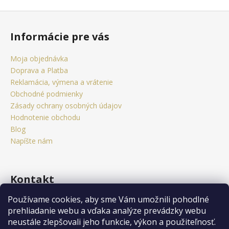
Z
á
Informácie pre vás
p
ä
Moja objednávka
t
Doprava a Platba
i
Reklamácia, výmena a vrátenie
e
Obchodné podmienky
Zásady ochrany osobných údajov
Hodnotenie obchodu
Blog
Napíšte nám
Kontakt
Používame cookies, aby sme Vám umožnili pohodlné
obchod
@
citystorm.eu
prehliadanie webu a vďaka analýze prevádzky webu
+421 950 541 742
neustále zlepšovali jeho funkcie, výkon a použiteľnosť.
Sledujte nás na Facebooku