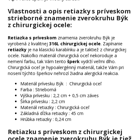
Vlastnosti a opis retiazky s príveskom
strieborné znamenie zverokruhu Býk
z chirurgickej ocele:
Retiazka s príveskom
znamenia zverokruhu Býk je
vyrobená z kvalitnej
316L
chirurgickej ocele
. Zapínanie
retiazky
je na klasickú karabínku a je taktiež z chirurgickej
ocele. Nakoľko materiál chirurgická oceľ nekoroduje a
nemení farbu, tak Vám tento
šperk
vydrží veľmi dlho.
Chirurgická oceľ je hypoalergénný materiál, takže Vám pri
nosení týchto šperkov nehrozí žiadna alergická reakcia.
Materiál prívesku Býk : Chirurgická oceľ
Farba : Strieborná
Výška prívesku : 2,2 cm + 0,5 cm záves
Šírka prívesku : 2,2 cm
Materiál retiazky : Chirurgická oceľ
Základná dĺžka retiazky : 45 cm
Hrúbka retiazky : 0,24 cm
Retiazku s príveskom z chirurgickej
ocele znamenie zverokruhu Býk je tiež