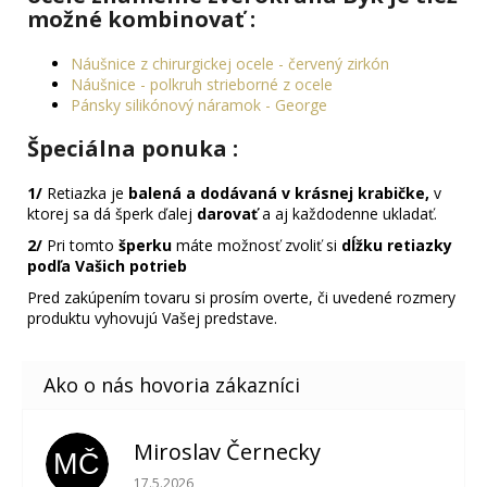
možné kombinovať :
Náušnice z chirurgickej ocele - červený zirkón
Náušnice - polkruh strieborné z ocele
Pánsky silikónový náramok - George
Špeciálna ponuka
:
1/
Retiazka je
balená a dodávaná v krásnej krabičke,
v
ktorej sa dá šperk ďalej
darovať
a aj každodenne ukladať.
2/
Pri tomto
šperku
máte možnosť zvoliť si
dĺžku retiazky
podľa Vašich potrieb
Pred zakúpením tovaru si prosím overte, či uvedené rozmery
produktu vyhovujú Vašej predstave.
Miroslav Černecky
MČ
Hodnotenie obchodu je 5 z 5 hviezdičiek.
17.5.2026