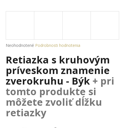
á
j
s
ť
?
Priemerné
Neohodnotené
Podrobnosti hodnotenia
hodnotenie
Retiazka s kruhovým
produktu
je
HĽADAŤ
príveskom znamenie
0,0
z
zverokruhu - Býk
+ pri
5
hviezdičiek.
tomto produkte si
O
d
môžete zvoliť dĺžku
p
retiazky
o
r
ú