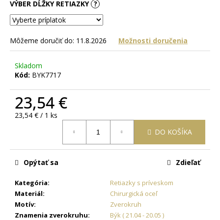
č
VÝBER DĹŽKY RETIAZKY
?
a
m
e
Môžeme doručiť do:
11.8.2026
Možnosti doručenia
RETIAZKA
Skladom
S
Kód:
BYK7717
PRÍVESKOM
ANJEL
V
23,54 €
TVARE
KRÍŽIKU
Jednotková
23,54 € / 1 ks
+
cena:
PRI
DO KOŠÍKA
TOMTO
PRODUKTE
SI
Opýtať sa
Zdieľať
MÔŽETE
ZVOLIŤ
DĹŽKU
Kategória
:
Retiazky s príveskom
RETIAZKY
Materiál
:
Chirurgická oceľ
18,77
Motív
:
Zverokruh
€
Znamenia zverokruhu
:
Býk ( 21.04 - 20.05 )