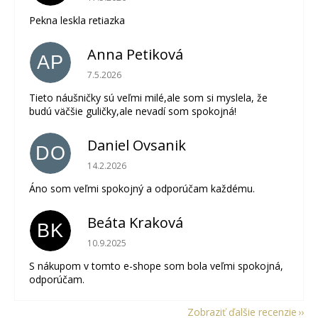
Pekna leskla retiazka
Anna Petiková
AP
Hodnotenie obchodu je 5 z 5 hviezdičiek.
7.5.2026
Tieto náušničky sú veľmi milé,ale som si myslela, že
budú väčšie guličky,ale nevadí som spokojná!
Daniel Ovsanik
DO
Hodnotenie obchodu je 5 z 5 hviezdičiek.
14.2.2026
Áno som veľmi spokojný a odporúčam každému.
Beáta Kraková
BK
Hodnotenie obchodu je 5 z 5 hviezdičiek.
10.9.2025
S nákupom v tomto e-shope som bola veľmi spokojná,
odporúčam.
Zobraziť ďalšie recenzie