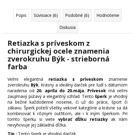
Popis
Súvisiace (6)
Podobné (6)
Hodnotenie
Diskusia
Retiazka s príveskom z
chirurgickej ocele znamenia
zverokruhu Býk - strieborná
farba
Veľmi elegantná
retiazka s príveskom
znamenie
zverokruhu
Býk
. Krásny a ideálny darček pre ľudí s dátumom
naradenia od
20. apríla do 20.mája.
Prívesok
má veľmi
zaujímavý pútavý a elegantný vzhľad. Tento
šperk
je vhodný
na bežné každodenné nosenie, či už do práce, šport či
zábavu. Šperk poteší všetky vekové kategórie a krásne sa dá
kombinovať k rôznym outfitom, ale i k iným šperkom. Pri
tomto šperku si viete
vybrať dĺžku retiazky
ak Vám
nevyhovuje jej základná dĺžka.
Tip :
Tento šperk je vhodný darček.