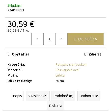
č
Skladom
a
Kód:
P091
m
e
30,59 €
Jednotková
30,59 € / 1 ks
OCEĽOVÁ
cena:
RETIAZKA
DO KOŠÍKA
S
PRÍVESKOM
KRÍŽ
DAMIAN
Opýtať sa
Zdieľať
+
PRI
Kategória
:
Retiazky s príveskom
TOMTO
PRODUKTE
Materiál
:
Chirurgická oceľ
SI
Motív
:
Lebka
MÔŽETE
Dĺžka retiazky
:
60 cm
ZVOLIŤ
DĹŽKU
RETIAZKY
Popis
Súvisiace (6)
Podobné (6)
Hodnotenie
16,48
€
Diskusia