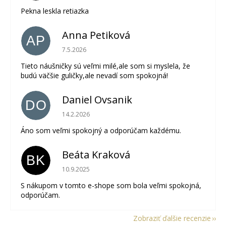
Pekna leskla retiazka
Anna Petiková
AP
Hodnotenie obchodu je 5 z 5 hviezdičiek.
7.5.2026
Tieto náušničky sú veľmi milé,ale som si myslela, že
budú väčšie guličky,ale nevadí som spokojná!
Daniel Ovsanik
DO
Hodnotenie obchodu je 5 z 5 hviezdičiek.
14.2.2026
Áno som veľmi spokojný a odporúčam každému.
Beáta Kraková
BK
Hodnotenie obchodu je 5 z 5 hviezdičiek.
10.9.2025
S nákupom v tomto e-shope som bola veľmi spokojná,
odporúčam.
Zobraziť ďalšie recenzie