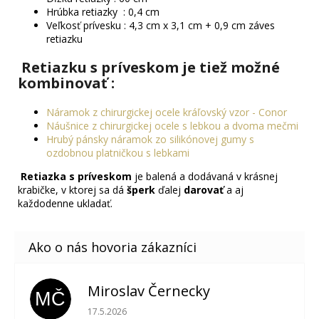
Hrúbka retiazky : 0,4 cm
Veľkosť prívesku : 4,3 cm x 3,1 cm + 0,9 cm záves
retiazku
R
etiazku
s príveskom je tiež možné
kombinovať :
Náramok z chirurgickej ocele kráľovský vzor - Conor
Náušnice z chirurgickej ocele s lebkou a dvoma mečmi
Hrubý pánsky náramok zo silikónovej gumy s
ozdobnou platničkou s lebkami
Retiazka s príveskom
je balená a dodávaná v krásnej
krabičke, v ktorej sa dá
šperk
ďalej
darovať
a aj
každodenne ukladať.
Miroslav Černecky
MČ
Hodnotenie obchodu je 5 z 5 hviezdičiek.
17.5.2026