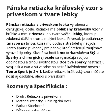
Pánska retiazka kráľovský vzor s
príveskom v tvare lebky
Pánska retiazka s príveskom lebka
vyrobená z
chirurgickej ocele. Retiazka má
obľúbený kráľovský vzor
v
hrúbke 4 mm.
Prívesok
je v tvare väčšej
lebky
, ktorá je
zdobená ďalšími troma malými lebka. Prívesok je potiahnutý
tmavou patinou
, ktorá mu dodáva strašidelný nádych.
Tento
šperk
je vhodný pre pánov, ktorí preferujú zaujímavé
výrazné
šperky
. Skvelé sa hodí k
motorkarskému štýlu
.
Šperky z chirurgickej ocele
sa vyznačujú svojou
odolnosťou a dlhou životnosťou.
Oceľové šperky
nestrácajú
svoj lesk a tvar a sú vhodné na bežné každodenné nosenie.
Tento šperk je 2 v 1
, keďže retiazku kráľovský vzor môžete
nosiť aj osobitne, alebo s príveskom!
Rozmery a špecifikácia :
Druh : Retiazka s príveskom
Materiál retiazky : Chirurgická oceľ
Farba : Strieborná
Dĺžka retiazky : 60 cm