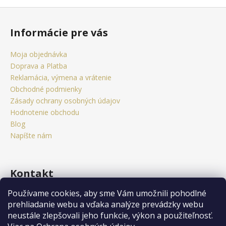
Z
á
Informácie pre vás
p
ä
Moja objednávka
t
Doprava a Platba
i
Reklamácia, výmena a vrátenie
e
Obchodné podmienky
Zásady ochrany osobných údajov
Hodnotenie obchodu
Blog
Napíšte nám
Kontakt
Používame cookies, aby sme Vám umožnili pohodlné
obchod
@
citystorm.eu
prehliadanie webu a vďaka analýze prevádzky webu
+421 950 541 742
neustále zlepšovali jeho funkcie, výkon a použiteľnosť.
Sledujte nás na Facebooku