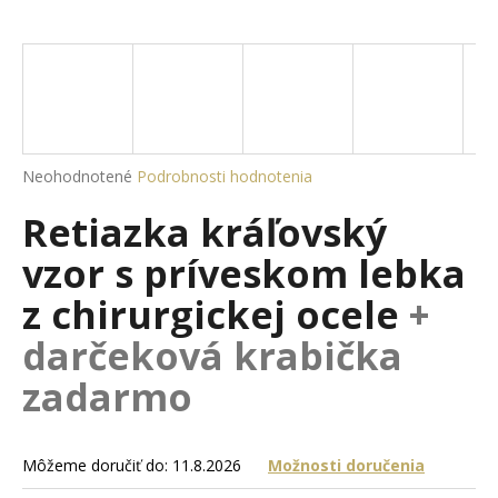
á
j
s
ť
?
Priemerné
Neohodnotené
Podrobnosti hodnotenia
hodnotenie
Retiazka kráľovský
produktu
je
HĽADAŤ
vzor s príveskom lebka
0,0
z
z chirurgickej ocele
+
5
hviezdičiek.
darčeková krabička
O
d
zadarmo
p
o
r
Môžeme doručiť do:
11.8.2026
Možnosti doručenia
ú