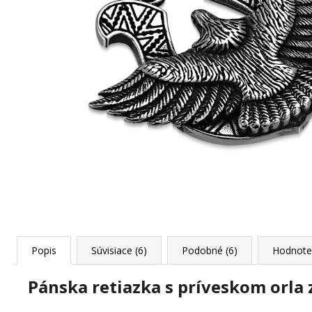
JANG
+ DARČEKOVÁ KRABIČKA
ZADARMO
22,87 €
Popis
Súvisiace (6)
Podobné (6)
Hodnote
Pánska retiazka s príveskom orla z