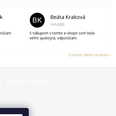
ik
Beáta Kraková
BK
je 5 z 5 hviezdičiek.
Hodnotenie obchodu je 5 z 5 hviezdičie
10.9.2025
orúčam
S nákupom v tomto e-shope som bola
veľmi spokojná, odporúčam.
Zobraziť ďalšie recenzie