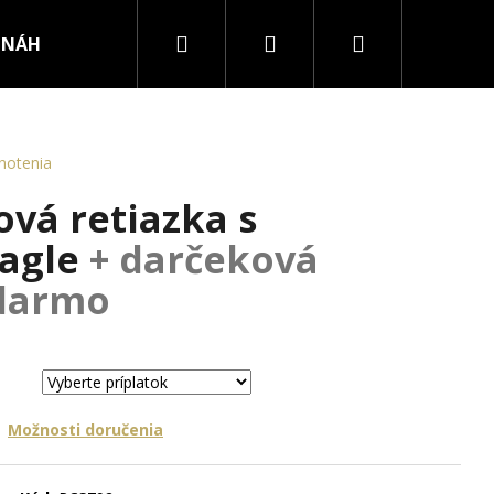
Hľadať
Prihlásenie
Nákupný
NÁHRDELNÍKY
PRSTENE
košík
notenia
ová retiazka s
Eagle
+ darčeková
adarmo
Možnosti doručenia
RURGICKEJ OCELE