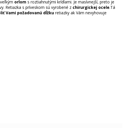
 veľkým
orlom
s roztiahnutými krídlami. Je masívnejší, preto je
ktívy. Retiazka s príveskom sú vyrobené z
chirurgickej ocele
.Tá
liť Vami požadovanú dĺžku
retiazky ak Vám nevyhovuje