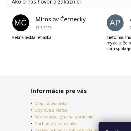
Miroslav Černecky
MČ
AP
Hodnotenie obchodu je 5 z 5 hviezdičiek.
17.5.2026
Pekna leskla retiazka
Tieto náušni
myslela, že b
som spokojn
Z
á
Informácie pre vás
p
ä
Moja objednávka
t
Doprava a Platba
i
Reklamácia, výmena a vrátenie
e
Obchodné podmienky
Zásady ochrany osobných údajov