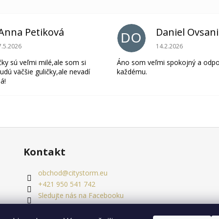
Anna Petiková
Daniel Ovsan
DO
Hodnotenie obchodu je 5 z 5 hviezdičiek.
Hodnotenie obchodu 
7.5.2026
14.2.2026
čky sú veľmi milé,ale som si
Áno som veľmi spokojný a odp
udú väčšie guličky,ale nevadí
každému.
á!
Kontakt
obchod
@
citystorm.eu
+421 950 541 742
Sledujte nás na Facebooku
citystorm.eu