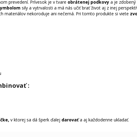
rnom prevedení. Prívesok je v tvare
obrátenej podkovy
a je zdobený
 symbolom
sily a vytrvalosti a má nás učiť brať život aj z inej perspe
ých materiálov nekoroduje ani nečerná. Pri tomto produkte si viete
zvo
u
binovať :
ičke,
v ktorej sa dá šperk ďalej
darovať
a aj každodenne ukladať.