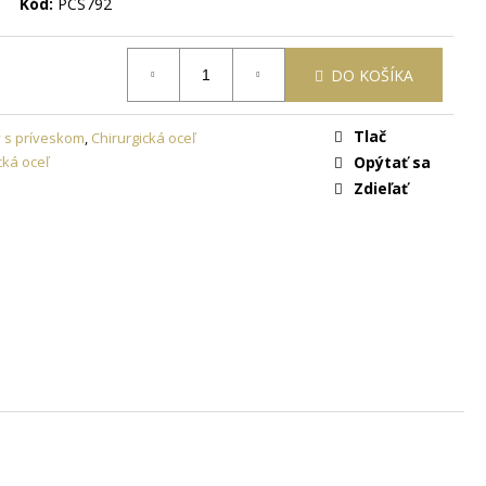
ON
+ DARČEKOVÁ
Kód:
PCS792
ARMO
DO KOŠÍKA
Tlač
y s príveskom
,
Chirurgická oceľ
cká oceľ
Opýtať sa
Zdieľať