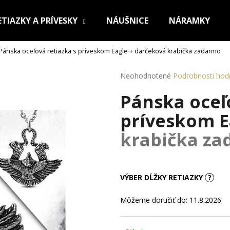
ETIAZKY A PRÍVESKY
NÁUŠNICE
NÁRAMKY
Pánska oceľová retiazka s príveskom Eagle
+ darčeková krabička zadarmo
Čo potrebujete nájsť?
Priemerné
Neohodnotené
Podrobnosti hod
hodnotenie
Pánska oceľ
produktu
HĽADAŤ
je
príveskom 
0,0
z
krabička z
5
Odporúčame
hviezdičiek.
VÝBER DĹŽKY RETIAZKY
?
Môžeme doručiť do:
11.8.2026
OCEĽOVÁ RETIAZKA S PRÍVESKOM KRÍŽ
RETIAZKA Z CHI