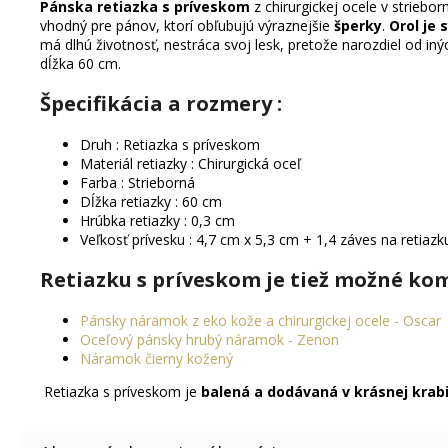
Pánska retiazka s príveskom
z chirurgickej ocele v striebo
vhodný pre pánov, ktorí obľubujú výraznejšie
šperky
.
Orol je
má dlhú životnosť, nestráca svoj lesk, pretože narozdiel od in
dĺžka 60 cm.
Špecifikácia a rozmery :
Druh : Retiazka s príveskom
Materiál retiazky : Chirurgická oceľ
Farba : Strieborná
Dĺžka retiazky : 60 cm
Hrúbka retiazky : 0,3 cm
Veľkosť prívesku : 4,7 cm x 5,3 cm + 1,4 záves na retiazk
Retiazku s príveskom je tiež možné kom
Pánsky náramok z eko kože a chirurgickej ocele - Oscar
Oceľový pánsky hrubý náramok - Zenon
Náramok čierny kožený
Retiazka s príveskom je
balená a dodávaná v krásnej krab