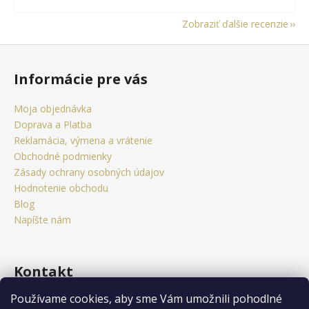
Zobraziť ďalšie recenzie
Z
á
Informácie pre vás
p
ä
Moja objednávka
t
Doprava a Platba
i
Reklamácia, výmena a vrátenie
e
Obchodné podmienky
Zásady ochrany osobných údajov
Hodnotenie obchodu
Blog
Napíšte nám
Kontakt
Používame cookies, aby sme Vám umožnili pohodlné
obchod
@
citystorm.eu