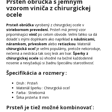
Prsteň obrúčka s jemným
vzorom viniča z chirurgickej
ocele
Prsteň obrúčka
vyrobený z chirurgickej ocele v
striebornom prevedení.
Prsteň má jemný vzor
pripomínajúci
vinič
po celom obvode.
Veľmi ľahko sa dá
doladiť s inými doplnkami ako napríklad
s náušnicami,
náramkom, príveskom
alebo
retiazkou
. Materiál
chirurgická oceľ
je veľmi populárny, pretože nekoroduje,
nečerná a nestráca tak svoj lesk ani tvar.
Šperky z
chirurgickej ocele
sú vhodné na bežné každodenné
nosenie a nevyžadujú si žiadnu špeciálnu starostlivosť.
Špecifikácia a rozmery :
Druh : Prsteň
Materiál šperku : Chirurgická oceľ
Farba : Strieborná
Šírka prsteňa: 8 mm
Prsteň je tiež možné kombinovať :