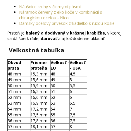
Náušnice kruhy s čiernymi pásmi
Náramok červený z eko kože v kombinácií s
chirurgickou oceľou - Nico
Dámsky oceľový prívesok zrkadielko s ružou Rosie
Prsteň je
balený a dodávaný v krásnej krabičke,
v ktorej
sa dá šperk ďalej
darovať
a aj každodenne ukladať.
Veľkostná tabuľka
Obvod
Priemer
Veľkosť -
Veľkosť
prsta
prsteňa
EU
- USA
48 mm
15,3 mm
48
4,5
49 mm
15,6 mm
49
5
50 mm
15,9 mm
50
5,5
51 mm
16,2 mm
51
6
52 mm
16,6 mm
52
6
53 mm
16,9 mm
53
6,5
54 mm
17,2 mm
54
7
55 mm
17,5 mm
55
7,5
56 mm
17,8 mm
56
7,5
57 mm
18,1 mm
57
8