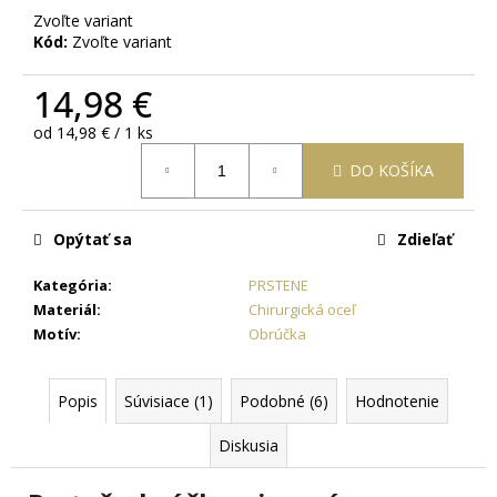
č
Zvoľte variant
a
Kód:
Zvoľte variant
m
e
14,98 €
Jednotková
od 14,98 € / 1 ks
RETIAZKA
cena:
S
DO KOŠÍKA
PRÍVESKOM
PRE
DVOCH
JIN
Opýtať sa
Zdieľať
JANG
+
Kategória
:
PRSTENE
DARČEKOVÁ
Materiál
:
Chirurgická oceľ
KRABIČKA
ZADARMO
Motív
:
Obrúčka
22,87
€
Popis
Súvisiace (1)
Podobné (6)
Hodnotenie
Diskusia