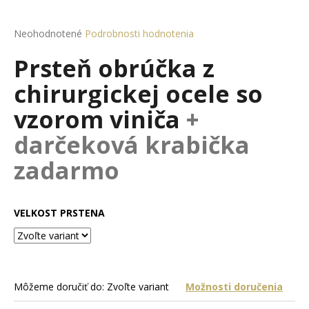
á
j
Priemerné
Neohodnotené
Podrobnosti hodnotenia
hodnotenie
s
Prsteň obrúčka z
produktu
ť
je
chirurgickej ocele so
?
0,0
z
vzorom viniča
+
5
hviezdičiek.
darčeková krabička
HĽADAŤ
zadarmo
VELKOST PRSTENA
O
d
p
o
r
Môžeme doručiť do:
Zvoľte variant
Možnosti doručenia
ú