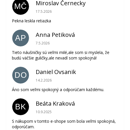
Miroslav Černecky
MČ
Hodnotenie obchodu je 5 z 5 hviezdičiek.
17.5.2026
Pekna leskla retiazka
Anna Petiková
AP
Hodnotenie obchodu je 5 z 5 hviezdičiek.
7.5.2026
Tieto náušničky sú veľmi milé,ale som si myslela, že
budú väčšie guličky,ale nevadí som spokojná!
Daniel Ovsanik
DO
Hodnotenie obchodu je 5 z 5 hviezdičiek.
14.2.2026
Áno som veľmi spokojný a odporúčam každému.
Beáta Kraková
BK
Hodnotenie obchodu je 5 z 5 hviezdičiek.
10.9.2025
S nákupom v tomto e-shope som bola veľmi spokojná,
odporúčam.