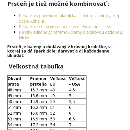
Prsteň je tiež možné kombinovať :
Retiazka s príveskom platnička s krížom z chirurgickej
ocele Adriel III.
Retiazka z chirurgickej ocele vzor Byzantine - Jean
Pánsky silikónový náramok čierny s oceľovou ozdobou
Nicky
Prsteň je
balený a dodávaný v krásnej krabičke,
v
ktorej sa dá šperk ďalej
darovať
a aj každodenne
ukladať.
Veľkostná tabuľka
Obvod
Priemer
Veľkosť -
Veľkosť
prsta
prsteňa
EU
- USA
48 mm
15,3 mm
48
4,5
49 mm
15,6 mm
49
5
50 mm
15,9 mm
50
5,5
51 mm
16,2 mm
51
6
52 mm
16,6 mm
52
6
53 mm
16,9 mm
53
6,5
54 mm
17,2 mm
54
7