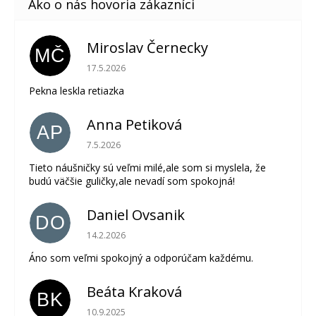
Miroslav Černecky
MČ
Hodnotenie obchodu je 5 z 5 hviezdičiek.
17.5.2026
Pekna leskla retiazka
Anna Petiková
AP
Hodnotenie obchodu je 5 z 5 hviezdičiek.
7.5.2026
Tieto náušničky sú veľmi milé,ale som si myslela, že
budú väčšie guličky,ale nevadí som spokojná!
Daniel Ovsanik
DO
Hodnotenie obchodu je 5 z 5 hviezdičiek.
14.2.2026
Áno som veľmi spokojný a odporúčam každému.
Beáta Kraková
BK
Hodnotenie obchodu je 5 z 5 hviezdičiek.
10.9.2025