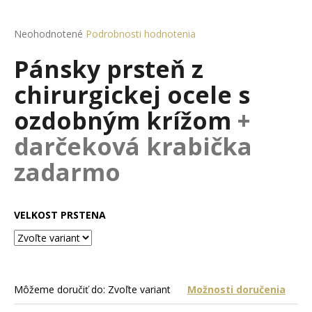
á
j
Priemerné
Neohodnotené
Podrobnosti hodnotenia
hodnotenie
s
Pánsky prsteň z
produktu
ť
je
chirurgickej ocele s
?
0,0
z
ozdobným krížom
+
5
hviezdičiek.
darčeková krabička
HĽADAŤ
zadarmo
VELKOST PRSTENA
O
d
p
o
r
Môžeme doručiť do:
Zvoľte variant
Možnosti doručenia
ú