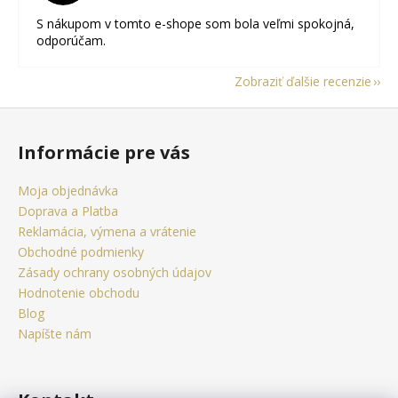
S nákupom v tomto e-shope som bola veľmi spokojná,
odporúčam.
Zobraziť ďalšie recenzie
Z
á
Informácie pre vás
p
ä
Moja objednávka
t
Doprava a Platba
i
Reklamácia, výmena a vrátenie
e
Obchodné podmienky
Zásady ochrany osobných údajov
Hodnotenie obchodu
Blog
Napíšte nám