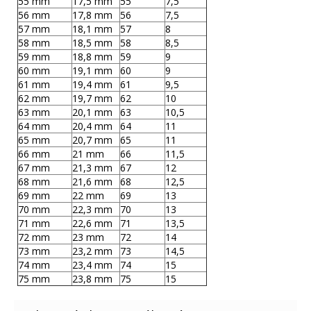
55 mm
17,5 mm
55
7,5
56 mm
17,8 mm
56
7,5
57 mm
18,1 mm
57
8
58 mm
18,5 mm
58
8,5
59 mm
18,8 mm
59
9
60 mm
19,1 mm
60
9
61 mm
19,4 mm
61
9,5
62 mm
19,7 mm
62
10
63 mm
20,1 mm
63
10,5
64 mm
20,4 mm
64
11
65 mm
20,7 mm
65
11
66 mm
21 mm
66
11,5
67 mm
21,3 mm
67
12
68 mm
21,6 mm
68
12,5
69 mm
22 mm
69
13
70 mm
22,3 mm
70
13
71 mm
22,6 mm
71
13,5
72 mm
23 mm
72
14
73 mm
23,2 mm
73
14,5
74 mm
23,4 mm
74
15
75 mm
23,8 mm
75
15