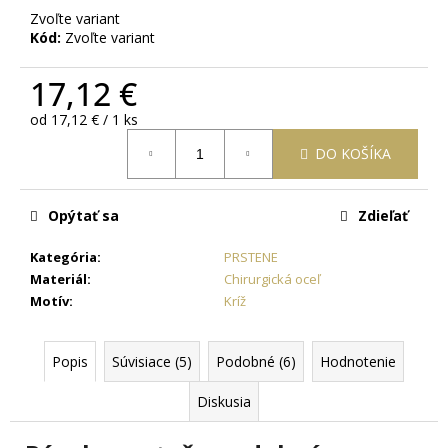
č
Zvoľte variant
a
Kód:
Zvoľte variant
m
e
17,12 €
Jednotková
od 17,12 € / 1 ks
OCEĽOVÁ
cena:
RETIAZKA
DO KOŠÍKA
S
PRÍVESKOM
KRÍŽ
DAMIAN
Opýtať sa
Zdieľať
+
PRI
Kategória
:
PRSTENE
TOMTO
Materiál
:
Chirurgická oceľ
PRODUKTE
SI
Motív
:
Kríž
MÔŽETE
ZVOLIŤ
DĹŽKU
Popis
Súvisiace (5)
Podobné (6)
Hodnotenie
RETIAZKY
16,48
Diskusia
€