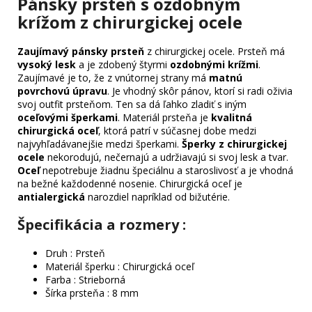
Pánsky prsteň s ozdobným
krížom z chirurgickej ocele
Zaujímavý pánsky prsteň
z chirurgickej ocele. Prsteň má
vysoký lesk
a je zdobený štyrmi
ozdobnými krížmi
.
Zaujímavé je to, že z vnútornej strany má
matnú
povrchovú úpravu
. Je vhodný skôr pánov, ktorí si radi oživia
svoj outfit prsteňom. Ten sa dá ľahko zladiť s iným
oceľovými šperkami
. Materiál prsteňa je
kvalitná
chirurgická oceľ
, ktorá patrí v súčasnej dobe medzi
najvyhľadávanejšie medzi šperkami.
Šperky z chirurgickej
ocele
nekorodujú, nečernajú a udržiavajú si svoj lesk a tvar.
Oceľ
nepotrebuje žiadnu špeciálnu a staroslivosť a je vhodná
na bežné každodenné nosenie. Chirurgická oceľ je
antialergická
narozdiel napríklad od bižutérie.
Špecifikácia a rozmery :
Druh : Prsteň
Materiál šperku : Chirurgická oceľ
Farba : Strieborná
Šírka prsteňa : 8 mm