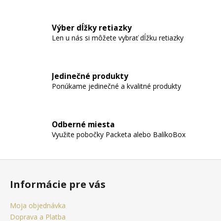
Výber dĺžky retiazky
Len u nás si môžete vybrať dĺžku retiazky
Jedinečné produkty
Ponúkame jedinečné a kvalitné produkty
Odberné miesta
Využite pobočky Packeta alebo BalíkoBox
Z
á
Informácie pre vás
p
ä
Moja objednávka
t
Doprava a Platba