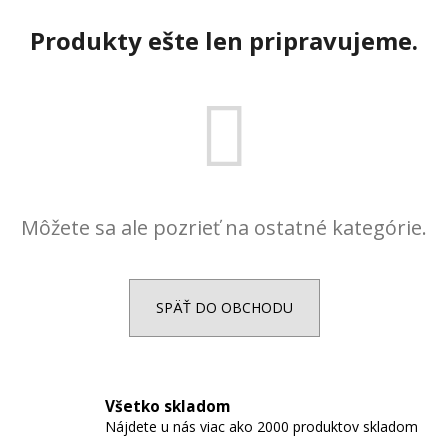
č
a
Produkty ešte len pripravujeme.
m
e
RETIAZKA
S
PRÍVESKOM
ANJEL
V
TVARE
Môžete sa ale pozrieť na ostatné kategórie.
KRÍŽIKU
+
PRI
TOMTO
PRODUKTE
SPÄŤ DO OBCHODU
SI
MÔŽETE
ZVOLIŤ
DĹŽKU
RETIAZKY
Všetko skladom
18,77
€
Nájdete u nás viac ako 2000 produktov skladom