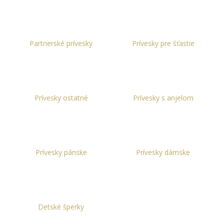
á
j
s
Partnerské prívesky
Prívesky pre šťastie
ť
?
Prívesky ostatné
Prívesky s anjelom
HĽADAŤ
Prívesky pánske
Prívesky dámske
O
d
p
o
r
Detské šperky
ú