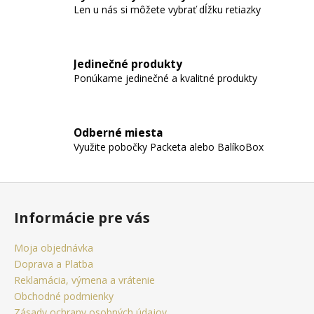
č
e
Len u nás si môžete vybrať dĺžku retiazky
a
p
m
r
e
v
Jedinečné produkty
k
Ponúkame jedinečné a kvalitné produkty
y
RETIAZKA
v
S
ý
PRÍVESKOM
KRÍŽ
p
Odberné miesta
ANKH
i
Využite pobočky Packeta alebo BalíkoBox
ZLATÝ
s
+
DARČEKOVÁ
u
KRABIČKA
Z
ZADARMO
á
Informácie pre vás
22,05
p
€
ä
Moja objednávka
t
Doprava a Platba
i
Reklamácia, výmena a vrátenie
e
Obchodné podmienky
Zásady ochrany osobných údajov