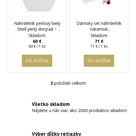
r
t
á
o
o
j
d
v
s
Náhrdelník perlový biely
Dámsky set náhrdeľník
u
Shell perly dvojrad
+
náramok
ť
k
darčeková krabička
polodrahokamu z Koral
Skladom
Skladom
?
t
zadarmo
s perlami ®
60 €
71 €
Jednotková
Jednotková
60 € / 1 ks
71 € / 1 ks
o
cena:
cena:
v
DO KOŠÍKA
DO KOŠÍKA
HĽADAŤ
2
položiek celkom
O
v
O
l
d
Všetko skladom
á
p
Nájdete u nás viac ako 2000 produktov skladom
d
o
a
r
c
ú
i
Výber dĺžky retiazky