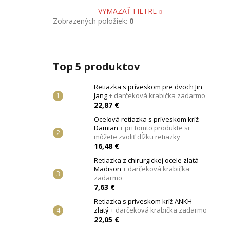
VYMAZAŤ FILTRE
Zobrazených položiek:
0
Top 5 produktov
Retiazka s príveskom pre dvoch Jin
Jang
+ darčeková krabička zadarmo
22,87 €
Oceľová retiazka s príveskom kríž
Damian
+ pri tomto produkte si
môžete zvoliť dĺžku retiazky
16,48 €
Retiazka z chirurgickej ocele zlatá -
Madison
+ darčeková krabička
zadarmo
7,63 €
Retiazka s príveskom kríž ANKH
zlatý
+ darčeková krabička zadarmo
22,05 €