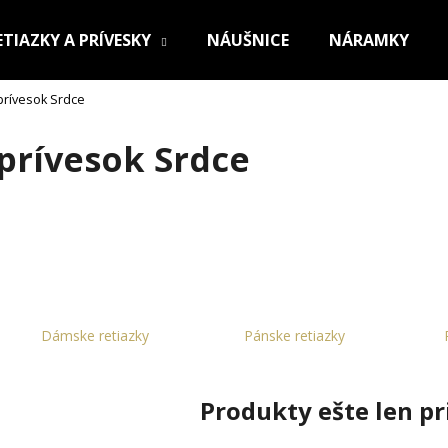
ETIAZKY A PRÍVESKY
NÁUŠNICE
NÁRAMKY
prívesok Srdce
Čo potrebujete nájsť?
prívesok Srdce
HĽADAŤ
Odporúčame
Dámske retiazky
Pánske retiazky
Produkty ešte len p
OCEĽOVÁ RETIAZKA S PRÍVESKOM KRÍŽ
RETIAZKA Z CHI