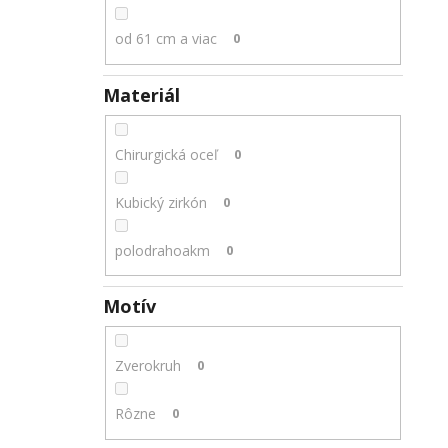
od 61 cm a viac
0
Materiál
Chirurgická oceľ
0
Kubický zirkón
0
polodrahoakm
0
Motív
Zverokruh
0
Rôzne
0