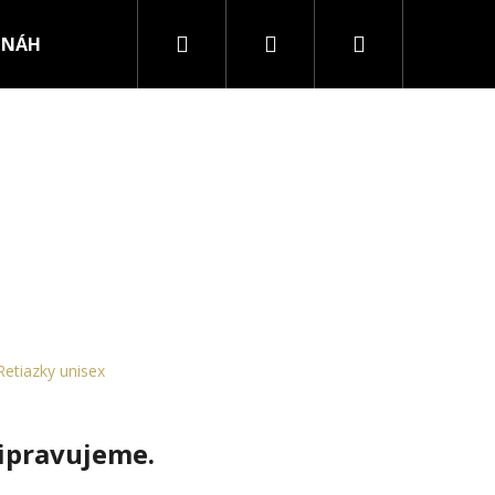
Hľadať
Prihlásenie
Nákupný
NÁHRDELNÍKY
PRSTENE
košík
Retiazky unisex
ripravujeme.
RURGICKEJ OCELE