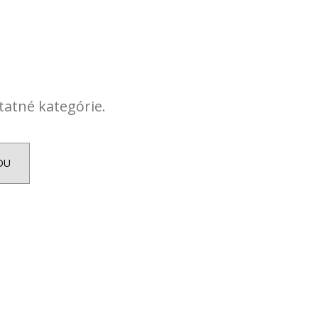
ON
+ DARČEKOVÁ
ARMO
tatné kategórie.
DU