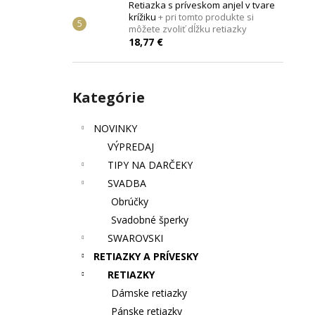
Retiazka s príveskom anjel v tvare
krížiku
+ pri tomto produkte si
môžete zvoliť dĺžku retiazky
18,77 €
Preskočiť
Kategórie
kategórie
NOVINKY
VÝPREDAJ
TIPY NA DARČEKY
SVADBA
Obrúčky
Svadobné šperky
SWAROVSKI
RETIAZKY A PRÍVESKY
RETIAZKY
Dámske retiazky
Pánske retiazky