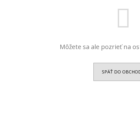
DAMIAN
+ PRI TOMTO PRODUKTE SI
ZLATÁ - MADIS
MÔŽETE ZVOLIŤ DĹŽKU RETIAZKY
KRABIČKA ZAD
16,48 €
7,63 €
Môžete sa ale pozrieť na os
SPÄŤ DO OBCHO