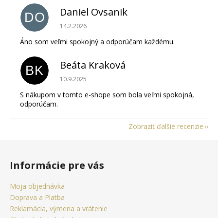
Daniel Ovsanik
DO
Hodnotenie obchodu je 5 z 5 hviezdičiek.
14.2.2026
Áno som veľmi spokojný a odporúčam každému.
Beáta Kraková
BK
Hodnotenie obchodu je 5 z 5 hviezdičiek.
10.9.2025
S nákupom v tomto e-shope som bola veľmi spokojná,
odporúčam.
Zobraziť ďalšie recenzie
Z
á
Informácie pre vás
p
ä
Moja objednávka
t
Doprava a Platba
i
Reklamácia, výmena a vrátenie