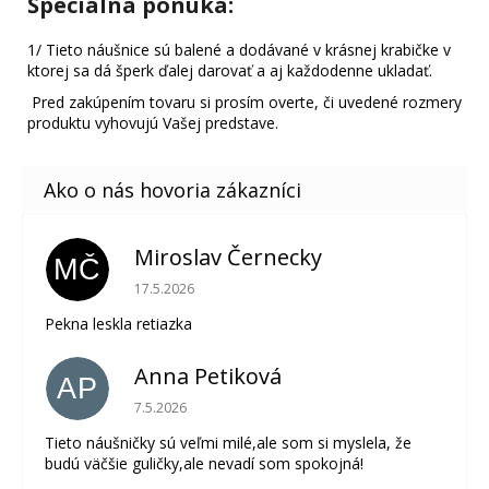
Špeciálna ponuka:
1/ Tieto náušnice sú balené a dodávané v krásnej krabičke v
ktorej sa dá šperk ďalej darovať a aj každodenne ukladať.
Pred zakúpením tovaru si prosím overte, či uvedené rozmery
produktu vyhovujú Vašej predstave.
Miroslav Černecky
MČ
Hodnotenie obchodu je 5 z 5 hviezdičiek.
17.5.2026
Pekna leskla retiazka
Anna Petiková
AP
Hodnotenie obchodu je 5 z 5 hviezdičiek.
7.5.2026
Tieto náušničky sú veľmi milé,ale som si myslela, že
budú väčšie guličky,ale nevadí som spokojná!