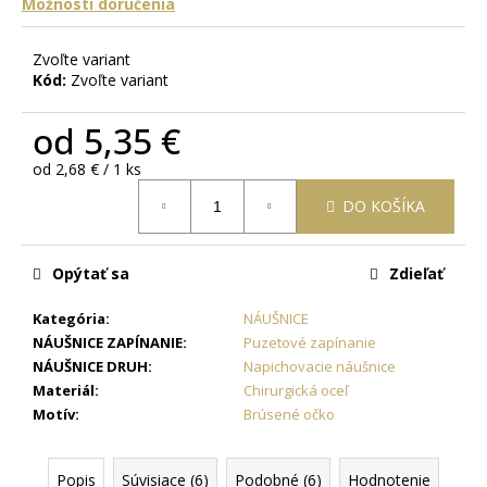
č
Možnosti doručenia
a
m
Zvoľte variant
e
Kód:
Zvoľte variant
od
5,35 €
RETIAZKA
S
Jednotková
od 2,68 € / 1 ks
PRÍVESKOM
cena:
PRE
DO KOŠÍKA
DVOCH
JIN
JANG
+
Opýtať sa
Zdieľať
DARČEKOVÁ
KRABIČKA
Kategória
:
NÁUŠNICE
ZADARMO
NÁUŠNICE ZAPÍNANIE
:
Puzetové zapínanie
22,87
NÁUŠNICE DRUH
:
Napichovacie náušnice
€
Materiál
:
Chirurgická oceľ
Motív
:
Brúsené očko
Popis
Súvisiace (6)
Podobné (6)
Hodnotenie