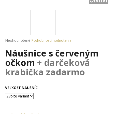
á
j
s
ť
?
Priemerné
Neohodnotené
Podrobnosti hodnotenia
hodnotenie
Náušnice s červeným
produktu
je
HĽADAŤ
očkom
+ darčeková
0,0
z
krabička zadarmo
5
hviezdičiek.
O
d
VEĽKOSŤ NÁUŠNÍC
p
o
r
ú