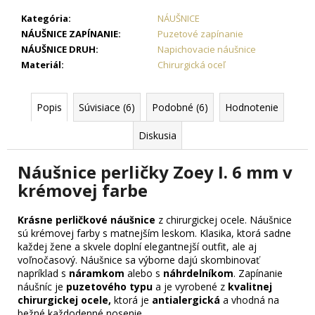
č
a
Kategória
:
NÁUŠNICE
m
NÁUŠNICE ZAPÍNANIE
:
Puzetové zapínanie
e
NÁUŠNICE DRUH
:
Napichovacie náušnice
Materiál
:
Chirurgická oceľ
OCEĽOVÁ
RETIAZKA
Popis
Súvisiace (6)
Podobné (6)
Hodnotenie
S
PRÍVESKOM
Diskusia
KRÍŽ
DAMIAN
+
Náušnice perličky Zoey I. 6 mm v
PRI
TOMTO
krémovej farbe
PRODUKTE
SI
Krásne perličkové náušnice
z chirurgickej ocele. Náušnice
MÔŽETE
ZVOLIŤ
sú krémovej farby s matnejším leskom. Klasika,
ktorá sadne
DĹŽKU
každej žene a skvele doplní elegantnejší outfit, ale aj
RETIAZKY
voľnočasový. Náušnice sa výborne dajú skombinovať
napríklad s
náramkom
alebo s
náhrdelníkom
. Zapínanie
16,48
náušníc je
puzetového typu
a je vyrobené z
kvalitnej
€
chirurgickej ocele,
ktorá je
antialergická
a vhodná na
bežné každodenné nosenie.