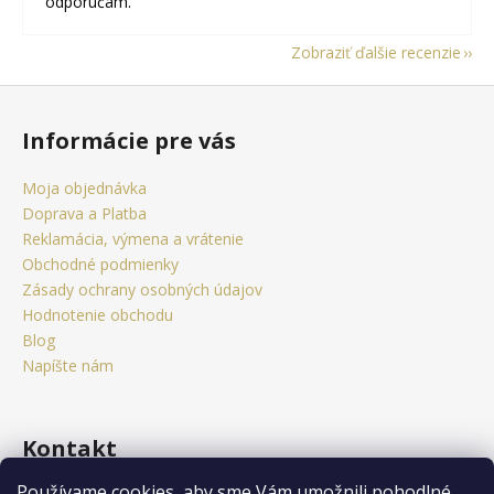
odporúčam.
Zobraziť ďalšie recenzie
Z
á
Informácie pre vás
p
ä
Moja objednávka
t
Doprava a Platba
i
Reklamácia, výmena a vrátenie
e
Obchodné podmienky
Zásady ochrany osobných údajov
Hodnotenie obchodu
Blog
Napíšte nám
Kontakt
Používame cookies, aby sme Vám umožnili pohodlné