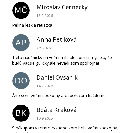
Miroslav Černecky
MČ
Hodnotenie obchodu je 5 z 5 hviezdičiek.
17.5.2026
Pekna leskla retiazka
Anna Petiková
AP
Hodnotenie obchodu je 5 z 5 hviezdičiek.
7.5.2026
Tieto náušničky sú veľmi milé,ale som si myslela, že
budú väčšie guličky,ale nevadí som spokojná!
Daniel Ovsanik
DO
Hodnotenie obchodu je 5 z 5 hviezdičiek.
14.2.2026
Áno som veľmi spokojný a odporúčam každému.
Beáta Kraková
BK
Hodnotenie obchodu je 5 z 5 hviezdičiek.
10.9.2025
S nákupom v tomto e-shope som bola veľmi spokojná,