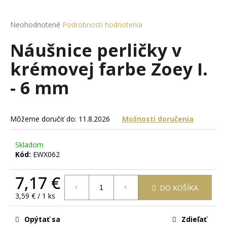
á
j
Priemerné
Neohodnotené
Podrobnosti hodnotenia
hodnotenie
s
Náušnice perličky v
produktu
ť
je
krémovej farbe Zoey I.
?
0,0
z
- 6 mm
5
hviezdičiek.
HĽADAŤ
Môžeme doručiť do:
11.8.2026
Možnosti doručenia
Skladom
Kód:
EWX062
O
d
7,17 €
p
DO KOŠÍKA
o
Jednotková
3,59 € / 1 ks
r
cena:
ú
Opýtať sa
Zdieľať