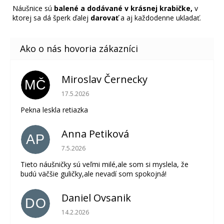
Náušnice sú
balené a dodávané v krásnej krabičke,
v
ktorej sa dá šperk ďalej
darovať
a aj každodenne ukladať.
Miroslav Černecky
MČ
Hodnotenie obchodu je 5 z 5 hviezdičiek.
17.5.2026
Pekna leskla retiazka
Anna Petiková
AP
Hodnotenie obchodu je 5 z 5 hviezdičiek.
7.5.2026
Tieto náušničky sú veľmi milé,ale som si myslela, že
budú väčšie guličky,ale nevadí som spokojná!
Daniel Ovsanik
DO
Hodnotenie obchodu je 5 z 5 hviezdičiek.
14.2.2026