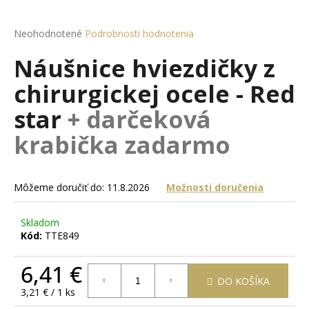
á
j
Priemerné
Neohodnotené
Podrobnosti hodnotenia
hodnotenie
s
Náušnice hviezdičky z
produktu
ť
je
chirurgickej ocele - Red
?
0,0
z
star
+ darčeková
5
hviezdičiek.
krabička zadarmo
HĽADAŤ
Môžeme doručiť do:
11.8.2026
Možnosti doručenia
O
Skladom
d
Kód:
TTE849
p
o
6,41 €
r
DO KOŠÍKA
Jednotková
3,21 € / 1 ks
ú
cena: