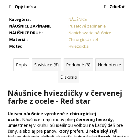
č
Opýtať sa
Zdieľať
a
m
Kategória
:
NÁUŠNICE
e
NÁUŠNICE ZAPÍNANIE
:
Puzetové zapínanie
NÁUŠNICE DRUH
:
Napichovacie náušnice
RETIAZKA
Materiál
:
Chirurgická oceľ
S
Motív
:
Hviezdička
PRÍVESKOM
PRE
DVOCH
Popis
Súvisiace (6)
Podobné (6)
Hodnotenie
JIN
JANG
+
Diskusia
DARČEKOVÁ
KRABIČKA
Náušnice hviezdičky v červenej
ZADARMO
farbe z ocele - Red star
22,87
€
Unisex náušnice vyrobené z chirurgickej
ocele.
Náušnice majú motív plnej
červenej hviezdy
,
umiestnenej v kruhu. Sú ideálnou voľbou na každý deň pre
ženy, alebo aj pre pánov, ktorý preferujú
rebelský štýl
.
Krásne dotvoria akýkoľvek outfit. Jednoduchý
šperk,
ktorý sa