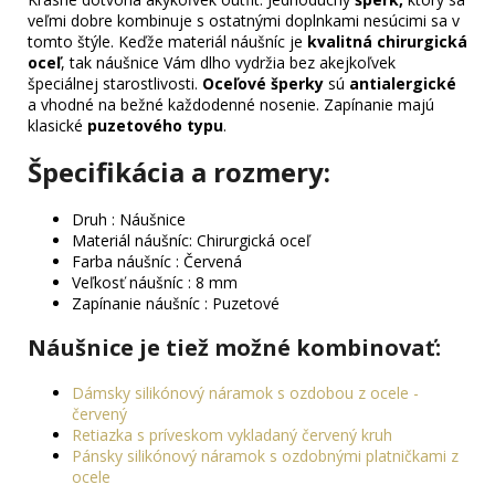
veľmi dobre kombinuje s ostatnými doplnkami nesúcimi sa v
tomto štýle. Keďže materiál náušníc je
kvalitná chirurgická
oceľ
, tak náušnice Vám dlho vydržia bez akejkoľvek
špeciálnej starostlivosti.
Oceľové šperky
sú
antialergické
a vhodné na bežné každodenné nosenie. Zapínanie majú
klasické
puzetového typu
.
Špecifikácia a rozmery:
Druh : Náušnice
Materiál náušníc: Chirurgická oceľ
Farba náušníc : Červená
Veľkosť náušníc : 8 mm
Zapínanie náušníc : Puzetové
Náušnice je tiež možné kombinovať
:
Dámsky silikónový náramok s ozdobou z ocele -
červený
Retiazka s príveskom vykladaný červený kruh
Pánsky silikónový náramok s ozdobnými platničkami z
ocele