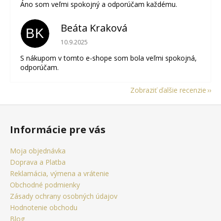
Áno som veľmi spokojný a odporúčam každému.
Beáta Kraková
BK
Hodnotenie obchodu je 5 z 5 hviezdičiek.
10.9.2025
S nákupom v tomto e-shope som bola veľmi spokojná,
odporúčam.
Zobraziť ďalšie recenzie
Z
á
Informácie pre vás
p
ä
Moja objednávka
t
Doprava a Platba
i
Reklamácia, výmena a vrátenie
e
Obchodné podmienky
Zásady ochrany osobných údajov
Hodnotenie obchodu
Blog