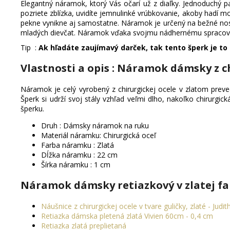
Elegantný náramok, ktorý Vás očarí už z diaľky. Jednoduchý 
pozriete zblízka, uvidíte jemnulinké vrúbkovanie, akoby hadí 
pekne vynikne aj samostatne. Náramok je určený na bežné nosen
mladých dievčat. Náramok vďaka svojmu nádhernému spracovaniu
Tip :
Ak hľadáte zaujímavý darček, tak tento šperk je to
Vlastnosti a opis : Náramok dámsky z ch
Náramok je celý vyrobený z chirurgickej ocele v zlatom preve
Šperk si udrží svoj stály vzhľad veľmi dlho, nakoľko chirurgic
šperku.
Druh : Dámsky náramok na ruku
Materiál náramku: Chirurgická oceľ
Farba náramku : Zlatá
Dĺžka náramku : 22 cm
Šírka náramku : 1 cm
Náramok dámsky retiazkový v zlatej fa
Náušnice z chirurgickej ocele v tvare guličky, zlaté - Judit
Retiazka dámska pletená zlatá Vivien 60cm - 0,4 cm
Retiazka zlatá preplietaná