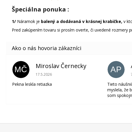
Špeciálna ponuka
:
1/
Náramok je
balený a dodávaná v krásnej krabičke,
v kto
Pred zakúpením tovaru si prosím overte, či uvedené rozmery p
Miroslav Černecky
MČ
AP
Hodnotenie obchodu je 5 z 5 hviezdičiek.
17.5.2026
Pekna leskla retiazka
Tieto náušni
myslela, že b
som spokojn
Z