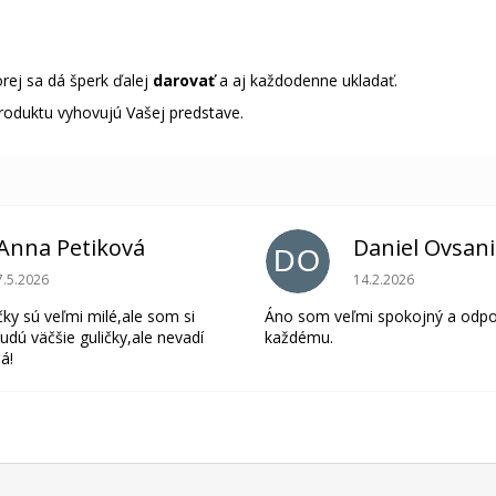
rej sa dá šperk ďalej
darovať
a aj každodenne ukladať.
roduktu vyhovujú Vašej predstave.
Anna Petiková
Daniel Ovsan
DO
Hodnotenie obchodu je 5 z 5 hviezdičiek.
Hodnotenie obchodu 
7.5.2026
14.2.2026
čky sú veľmi milé,ale som si
Áno som veľmi spokojný a odp
udú väčšie guličky,ale nevadí
každému.
á!