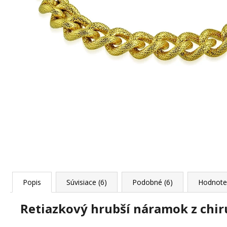
JANG
+ DARČEKOVÁ KRABIČKA
ZADARMO
22,87 €
Popis
Súvisiace (6)
Podobné (6)
Hodnote
Retiazkový hrubší náramok z chir