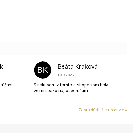
ik
Beáta Kraková
BK
je 5 z 5 hviezdičiek.
Hodnotenie obchodu je 5 z 5 hviezdičie
10.9.2025
orúčam
S nákupom v tomto e-shope som bola
veľmi spokojná, odporúčam.
Zobraziť ďalšie recenzie