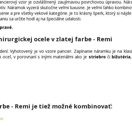
pancierový vzor je ozvláštnený zaujímavou povrchovou úpravou. Ná
motív. Náramok vyzerá skutočne veľmi luxusne. Je veľmi ľahko kombi
ie a pre všetky vekové kategórie. Je to krásny šperk, ktorý si nájde
 sa určite hodí aj na špeciálne udalosti.
 pravé.
irurgickej ocele v zlatej farbe - Remi
dení. Vyhotovený je vo vzore pancier. Zapínanie náramku je na klas
ká oceľ, v porovnaní s inými materiálmi ako je
striebro
či
bižutéria
rbe - Remi je tiež možné kombinovať:
ha