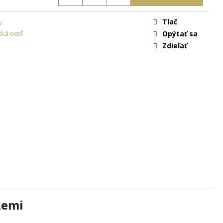
ON
+ DARČEKOVÁ
ARMO
Tlač
y
cká oceľ
Opýtať sa
Zdieľať
Remi