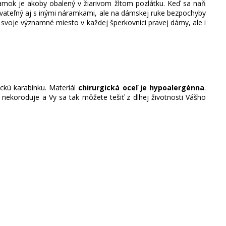
ramok je akoby obalený v žiarivom žltom pozlátku. Keď sa naň
novateľný aj s inými náramkami, ale na dámskej ruke bezpochyby
 svoje významné miesto v každej šperkovnici pravej dámy, ale i
ickú karabínku. Materiál
chirurgická oceľ je hypoalergénna
.
, nekoroduje a Vy sa tak môžete tešiť z dlhej životnosti Vášho