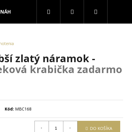
Hľadať
Prihlásenie
Nákupný
NÁHRDELNÍKY
PRSTENE
košík
notenia
bší zlatý náramok -
eková krabička zadarmo
Kód:
MBC168
RURGICKEJ OCELE
DO KOŠÍKA