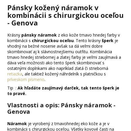
Pánsky kožený náramok v
kombinácii s chirurgickou oceľou
- Genova
Krásny
pánsky náramok
z eko kože tmavo hnedej farby v
kombinácii s
chirurgickou oceľou
. Tento krásny
šperk
je
vhodný na bežné nosenie avšak sa dá veľmi dobre
skombinovať aj k slávnostnejšiemu outfitu. Kombinácia
tmavo hnedej striebornej a zlatej farby je veľmi zaujímavá a
dáva veľa možnosti ako tento šperk skombinovať s
ostatnými doplnkami ako napríklad zlatá či strieborná
retiazka
, ale taktiež kožený náhrdelník s platničkou s
príveskom písmeno
.
Tip :
Ak hľadáte zaujímavý darček, tak tento šperk je
to pravé.
Vlastnosti a opis: Pánsky náramok -
Genova
Náramok
je vyrobený z tmavohnedej eko kože a je v
kombinácii s chirurgickou oceľou. Všetky kovové časti na