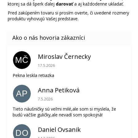
ktorej sa dá šperk ďalej
darovať
a aj každodenne ukladať.
Pred zakúpením tovaru si prosím overte, či uvedené rozmery
produktu vyhovujú Vašej predstave.
Miroslav Černecky
MČ
Hodnotenie obchodu je 5 z 5 hviezdičiek.
17.5.2026
Pekna leskla retiazka
Anna Petiková
AP
Hodnotenie obchodu je 5 z 5 hviezdičiek.
7.5.2026
Tieto náušničky sú veľmi milé,ale som si myslela, že
budú väčšie guličky,ale nevadí som spokojná!
Daniel Ovsanik
DO
Hodnotenie obchodu je 5 z 5 hviezdičiek.