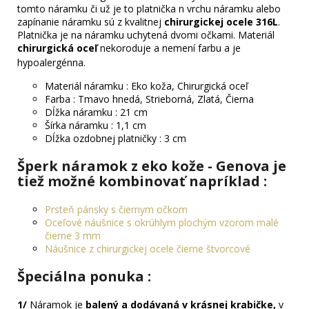
tomto náramku či už je to platnička n vrchu náramku alebo
zapínanie náramku sú z kvalitnej
chirurgickej ocele 316L
.
Platnička je na náramku uchytená dvomi očkami. Materiál
chirurgická oceľ
nekoroduje a nemení farbu a je
hypoalergénna.
Materiál náramku : Eko koža, Chirurgická oceľ
Farba : Tmavo hnedá, Strieborná, Zlatá, Čierna
Dĺžka náramku : 21 cm
Šírka náramku : 1,1 cm
Dĺžka ozdobnej platničky : 3 cm
Šperk náramok z eko kože - Genova je
tiež možné kombinovať napríklad :
Prsteň pánsky s čiernym očkom
Oceľové náušnice s okrúhlym plochým vzorom malé
čierne 3 mm
Náušnice z chirurgickej ocele čierne štvorcové
Špeciálna ponuka
:
1/
Náramok je
balený a dodávaná v krásnej krabičke,
v