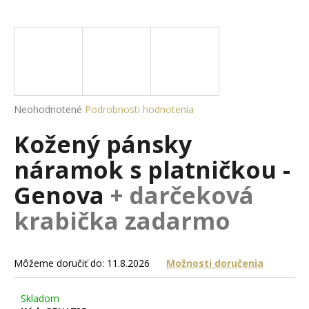
á
j
s
ť
?
Priemerné
Neohodnotené
Podrobnosti hodnotenia
hodnotenie
Kožený pánsky
produktu
je
HĽADAŤ
náramok s platničkou -
0,0
z
Genova
+ darčeková
5
hviezdičiek.
krabička zadarmo
O
d
p
Môžeme doručiť do:
11.8.2026
Možnosti doručenia
o
r
ú
Skladom