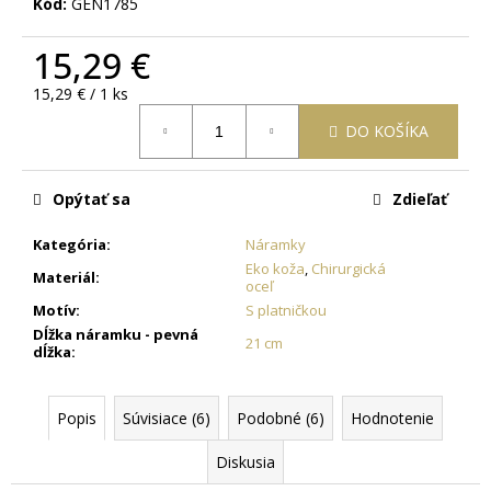
č
Kód:
GEN1785
a
m
15,29 €
e
Jednotková
15,29 € / 1 ks
cena:
DO KOŠÍKA
OCEĽOVÁ
RETIAZKA
S
PRÍVESKOM
Opýtať sa
Zdieľať
KRÍŽ
DAMIAN
Kategória
:
Náramky
+
Eko koža
,
Chirurgická
PRI
Materiál
:
oceľ
TOMTO
PRODUKTE
Motív
:
S platničkou
SI
Dĺžka náramku - pevná
21 cm
MÔŽETE
dĺžka
:
ZVOLIŤ
DĹŽKU
RETIAZKY
Popis
Súvisiace (6)
Podobné (6)
Hodnotenie
16,48
€
Diskusia