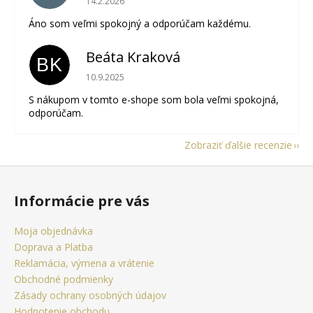
14.2.2026
Áno som veľmi spokojný a odporúčam každému.
Beáta Kraková
BK
Hodnotenie obchodu je 5 z 5 hviezdičiek.
10.9.2025
S nákupom v tomto e-shope som bola veľmi spokojná,
odporúčam.
Zobraziť ďalšie recenzie
Z
á
Informácie pre vás
p
ä
Moja objednávka
t
Doprava a Platba
i
Reklamácia, výmena a vrátenie
e
Obchodné podmienky
Zásady ochrany osobných údajov
Hodnotenie obchodu