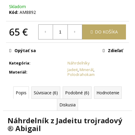
č
Skladom
a
Kód:
AM8892
m
e
65 €
DO KOŠÍKA
RETIAZKA
Jednotková
Z
cena:
CHIRURGICKEJ
Opýtať sa
Zdieľať
OCELE
ZLATÁ
Kategória
:
Náhrdeľníky
-
MADISON
Jadeit
,
Minerál
,
Materiál
:
+
Polodrahokam
DARČEKOVÁ
KRABIČKA
ZADARMO
Popis
Súvisiace (6)
Podobné (6)
Hodnotenie
7,63
€
Diskusia
Náhrdelník z Jadeitu trojradový
® Abigail