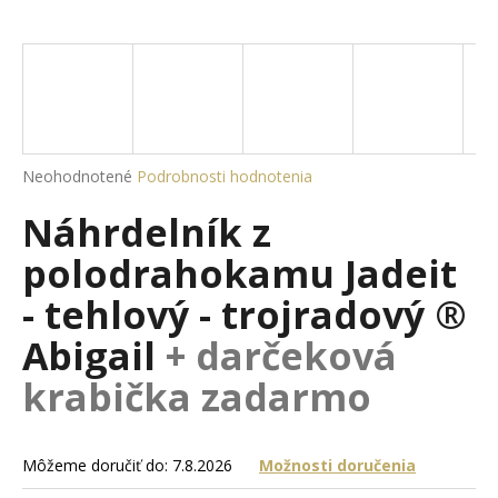
á
j
s
ť
?
Priemerné
Neohodnotené
Podrobnosti hodnotenia
hodnotenie
Náhrdelník z
produktu
je
HĽADAŤ
polodrahokamu Jadeit
0,0
z
- tehlový - trojradový ®
5
hviezdičiek.
Abigail
+ darčeková
O
d
krabička zadarmo
p
o
r
Môžeme doručiť do:
7.8.2026
Možnosti doručenia
ú