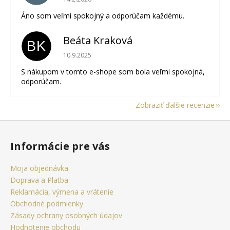
Áno som veľmi spokojný a odporúčam každému.
Beáta Kraková
BK
Hodnotenie obchodu je 5 z 5 hviezdičiek.
10.9.2025
S nákupom v tomto e-shope som bola veľmi spokojná,
odporúčam.
Zobraziť ďalšie recenzie
Z
á
Informácie pre vás
p
ä
Moja objednávka
t
Doprava a Platba
i
Reklamácia, výmena a vrátenie
e
Obchodné podmienky
Zásady ochrany osobných údajov
Hodnotenie obchodu