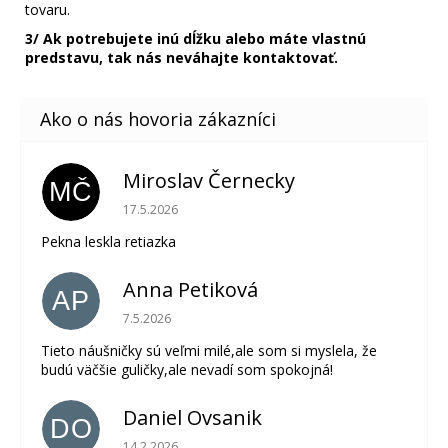
tovaru.
3/ Ak potrebujete inú dĺžku alebo máte vlastnú
predstavu, tak nás neváhajte kontaktovať.
Miroslav Černecky
MČ
Hodnotenie obchodu je 5 z 5 hviezdičiek.
17.5.2026
Pekna leskla retiazka
Anna Petiková
AP
Hodnotenie obchodu je 5 z 5 hviezdičiek.
7.5.2026
Tieto náušničky sú veľmi milé,ale som si myslela, že
budú väčšie guličky,ale nevadí som spokojná!
Daniel Ovsanik
DO
Hodnotenie obchodu je 5 z 5 hviezdičiek.
14.2.2026