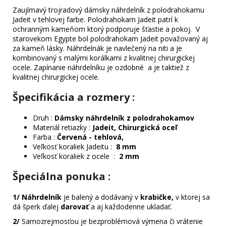
Zaujímavý trojradový dámsky náhrdelník z polodrahokamu
Jadeit v tehlovej farbe. Polodrahokam Jadeit patrí k
ochranným kameňom ktorý podporuje šťastie a pokoj. V
starovekom Egypte bol polodrahokam Jadeit považovaný aj
za kameň lásky. Náhrdelnák je navlečený na niti a je
kombinovaný s malými korálkami z kvalitnej chirurgickej
ocele. Zapínanie náhrdelníku je ozdobné a je taktiež z
kvalitnej chirurgickej ocele.
Špecifikácia a rozmery :
Druh :
Dámsky náhrdelník z polodrahokamov
Materiál retiazky :
Jadeit, Chirurgická oceľ
Farba :
Červená - tehlová,
Veľkosť koraliek Jadeitu :
8 mm
Veľkosť koraliek z ocele :
2 mm
Špeciálna ponuka
:
1/ Náhrdelník
je balený a dodávaný v
krabičke,
v ktorej sa
dá šperk ďalej
darovať
a aj každodenne ukladať.
2/
Samozrejmosťou je bezproblémová výmena či vrátenie