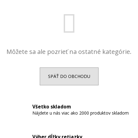
á
j
s
ť
?
Môžete sa ale pozrieť na ostatné kategórie.
HĽADAŤ
SPÄŤ DO OBCHODU
O
d
Všetko skladom
p
Nájdete u nás viac ako 2000 produktov skladom
o
r
ú
Výber dĺžky retiazky