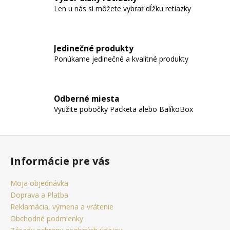
č
Len u nás si môžete vybrať dĺžku retiazky
a
m
e
Jedinečné produkty
Ponúkame jedinečné a kvalitné produkty
RETIAZKA
S
PRÍVESKOM
KRÍŽ
Odberné miesta
ANKH
ZLATÝ
Využite pobočky Packeta alebo BalíkoBox
+
DARČEKOVÁ
KRABIČKA
Z
ZADARMO
á
22,05
Informácie pre vás
p
€
ä
Moja objednávka
t
Doprava a Platba
i
Reklamácia, výmena a vrátenie
e
Obchodné podmienky