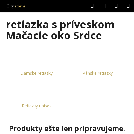
K
Prejsť
Hľadať
Náku
M
Prihláseni
na
o
obsah
Späť
Späť
košík
š
retiazka s príveskom
í
Č
Mačacie oko Srdce
k
o
p
o
t
r
Dámske retiazky
Pánske retiazky
e
b
u
j
Retiazky unisex
e
t
e
Produkty ešte len pripravujeme.
n